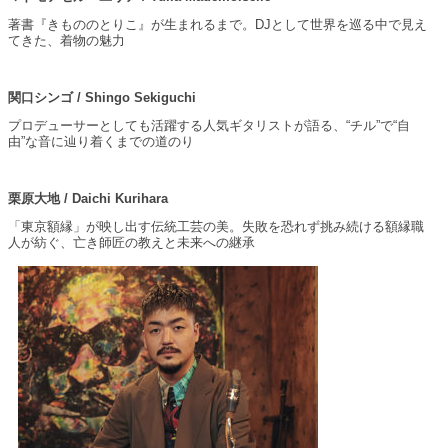
著書『きもののとりこ』が生まれるまで。DJとして世界を巡る中で見え
てきた、着物の魅力
関口シンゴ / Shingo Sekiguchi
プロデューサーとしても活躍する人気ギタリストが語る、“チル”で“自
由”な音に辿り着くまでの道のり
栗原大地 / Daichi Kurihara
「東京額縁」が映し出す伝統工芸の美。失敗を恐れず挑み続ける額縁職
人が紡ぐ、亡き師匠の教えと未来への継承