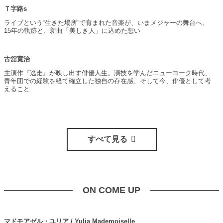
Ｔ字路s
ライブという“生きた場所”で育まれた音楽が、いまメジャーの舞台へ。
15年の軌跡と、新曲「美しき人」に込めた想い
古舘寛治
主演作『逃走』が映し出す俳優人生。演技を学んだニューヨーク時代、
青年団での経験を経て確立した独自の存在感、そして今、俳優として考
えること
すべて見る
ON COME UP
マドモアゼル・ユリア / Yulia Mademoiselle