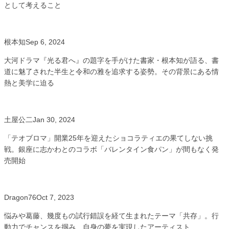
として考えること
根本知
Sep 6, 2024
大河ドラマ『光る君へ』の題字を手がけた書家・根本知が語る、書
道に魅了された半生と令和の雅を追求する姿勢。その背景にある情
熱と美学に迫る
土屋公二
Jan 30, 2024
「テオブロマ」開業25年を迎えたショコラティエの果てしない挑
戦。銀座に志かわとのコラボ「バレンタイン食パン」が間もなく発
売開始
Dragon76
Oct 7, 2023
悩みや葛藤、幾度もの試行錯誤を経て生まれたテーマ「共存」。行
動力でチャンスを掴み、自身の夢を実現したアーティスト