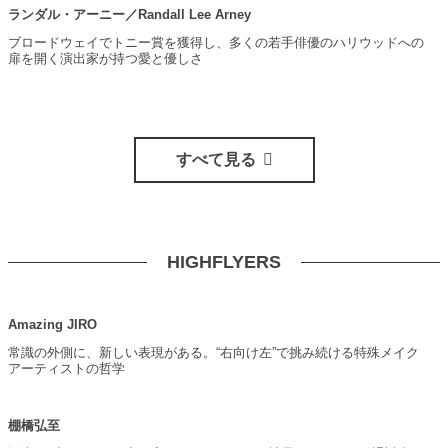
ランダル・アーニー／Randall Lee Arney
ブロードウェイでトニー賞を獲得し、多くの若手俳優のハリウッドへの
扉を開く演出家が持つ愛と優しさ
すべて見る
HIGHFLYERS
Amazing JIRO
常識の外側に、新しい表現がある。“右向け左”で挑み続ける特殊メイク
アーティストの哲学
棚橋弘至