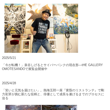
2025/5/21
「今が転機！」泉谷しげるとサイバーパンクの現在形―tHE GALLERY
OMOTESANDOで展覧会開催中
2025/4/28
「笑いと元気を届けたい」。熱海五郎一座『黄昏のリストランテ』で剛
力彩芽が挑む新たな役柄と、俳優として成長を遂げるまでのプロセスに
迫る