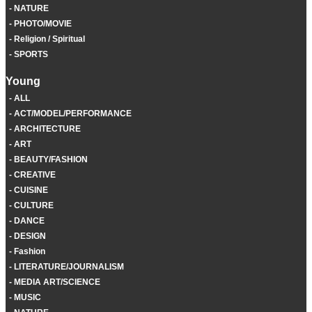
NATURE
PHOTO/MOVIE
Religion / Spiritual
SPORTS
Young
ALL
ACT/MODEL/PERFORMANCE
ARCHITECTURE
ART
BEAUTY/FASHION
CREATIVE
CUISINE
CULTURE
DANCE
DESIGN
Fashion
LITERATURE/JOURNALISM
MEDIA ART/SCIENCE
MUSIC