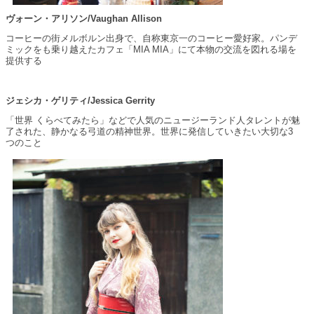
ヴォーン・アリソン/Vaughan Allison
コーヒーの街メルボルン出身で、自称東京一のコーヒー愛好家。パンデ
ミックをも乗り越えたカフェ「MIA MIA」にて本物の交流を図れる場を
提供する
ジェシカ・ゲリティ/Jessica Gerrity
「世界 くらべてみたら」などで人気のニュージーランド人タレントが魅
了された、静かなる弓道の精神世界。世界に発信していきたい大切な3
つのこと