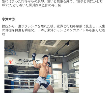
型にはまった指導からの脱却。迷いと模索を経て、“選手と共に歩む野
球”にたどり着いた掛川西高監督の再出発
宇津木秀
挫折から一度ボクシングを離れた後、意識と行動を劇的に見直し、人生
の目標を何度も明確化。日本と東洋チャンピオンのタイトルを掴んだ道
程