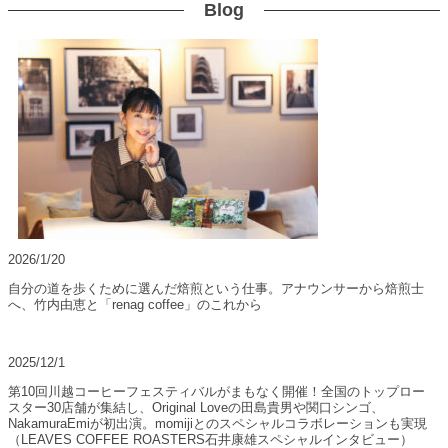
Blog
2026/1/20
自分の道を歩くために選んだ焙煎という仕事。アナウンサーから焙煎士
へ、竹内由恵と「renag coffee」のこれから
2025/12/1
第10回川越コーヒーフェスティバルがまもなく開催！全国のトップロー
スター30店舗が集結し、Original Loveの田島貴男や関口シンゴ、
NakamuraEmiが初出演。momijiとのスペシャルコラボレーションも実現
（LEAVES COFFEE ROASTERS石井康雄スペシャルインタビュー）