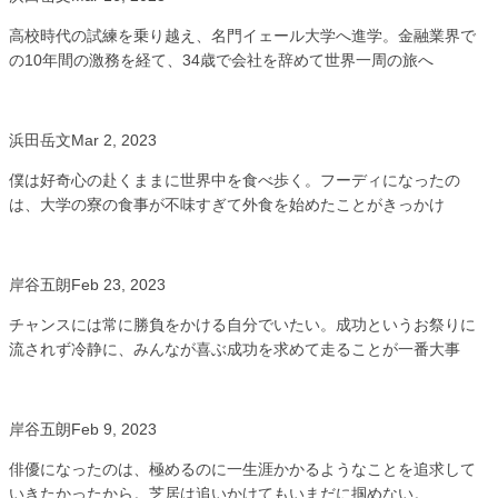
高校時代の試練を乗り越え、名門イェール大学へ進学。金融業界で
の10年間の激務を経て、34歳で会社を辞めて世界一周の旅へ
浜田岳文
Mar 2, 2023
僕は好奇心の赴くままに世界中を食べ歩く。フーディになったの
は、大学の寮の食事が不味すぎて外食を始めたことがきっかけ
岸谷五朗
Feb 23, 2023
チャンスには常に勝負をかける自分でいたい。成功というお祭りに
流されず冷静に、みんなが喜ぶ成功を求めて走ることが一番大事
岸谷五朗
Feb 9, 2023
俳優になったのは、極めるのに一生涯かかるようなことを追求して
いきたかったから。芝居は追いかけてもいまだに掴めない。