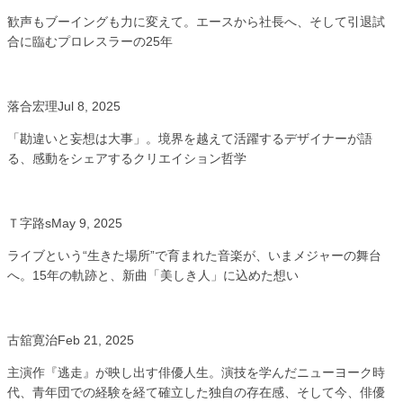
歓声もブーイングも力に変えて。エースから社長へ、そして引退試
合に臨むプロレスラーの25年
落合宏理
Jul 8, 2025
「勘違いと妄想は大事」。境界を越えて活躍するデザイナーが語
る、感動をシェアするクリエイション哲学
Ｔ字路s
May 9, 2025
ライブという“生きた場所”で育まれた音楽が、いまメジャーの舞台
へ。15年の軌跡と、新曲「美しき人」に込めた想い
古舘寛治
Feb 21, 2025
主演作『逃走』が映し出す俳優人生。演技を学んだニューヨーク時
代、青年団での経験を経て確立した独自の存在感、そして今、俳優