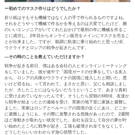
ー初めてのマスク作りはどうでしたか？
折り紙はそもそも機械ではなく人の手で作られるものですよね。
それをどうやって機械で作るかを考えるのは大変でしたけど、腕
のいいエンジニアがいてくれたおかげで最初の年に機械を作るこ
とに成功し、2年目からオンライン販売をメインにマスクを売るこ
とが出来ました。ですが、順調に軌道に乗り始めたと思った頃、
ウクライナとロシアの戦争が起きたんです。
―その時のことを教えていただけますか？
戦争が起きる前日、僕はある会社の人とオンラインミーティング
をしていました。彼が途中で「国境ガードの仕事をしている友人
から、ロシアの兵隊がウクライナの国境に侵入したと聞いた。悪
いけど切るね」って言われて。まさかと思い、父にも相談しまし
たが、大したことにはならないだろうということで、あまり真剣
に受け止めていなかったんです。そうしたら翌朝の5時頃、友達か
ら戦争が始まったとの連絡を受け、実家の地下室に家族と避難し
ました。実家はロシアとベルーシアの国境の近くにあり、どこか
に避難しようにも、その際に攻撃される危険があったので、2週間
ほど身動きが取れない状況でした。会社を設立して自分の夢が叶
い始めたところに戦争が起き、工場も破壊され全てをなくして、
どうしたらいいかわからず放心状態でした。