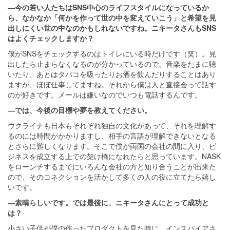
―今の若い人たちはSNS中心のライフスタイルになっているか
ら、なかなか「何かを作って世の中を変えていこう」と希望を見
出しにくい世の中なのかもしれないですね。ニキータさんもSNS
はよくチェックしますか？
僕がSNSをチェックするのはトイレにいる時だけです（笑）。見
出したら止まらなくなるのが分かっているので。音楽をたまに聴
いたり、あとはタバコを吸ったりお酒を飲んだりすることはあり
ますが、ほぼ仕事してますね。それから僕は人と直接会って話す
のが好きです。メールは嫌いなのでいつも電話するんです。
―では、今後の目標や夢を教えてください。
ウクライナも日本もそれぞれ独自の文化があって、それを理解す
るのには時間がかかりますし、相手の言語が理解できないとなる
とさらに難しくなります。そこで僕が両国の会社の間に入り、ビ
ジネスを成立する上での架け橋になれたらと思っています。NASK
をローンチするまでにいろんな会社の方と知り合うことが出来た
ので、そのコネクションを活かして多くの人の役に立てたら嬉し
いです。
―素晴らしいです。では最後に、ニキータさんにとって成功と
は？
小さい子供が僕の作ったプロダクトを見た時に、インスパイアさ