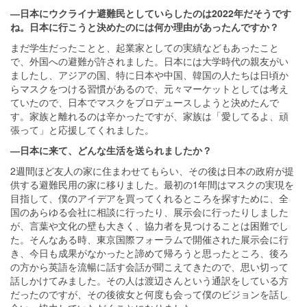
―日本にウクライナ避難民としていらしたのは2022年だそうです
ね。日本に行こうと決めたのには何か理由があったんですか？
まだ学生だったことと、起業家としての実績などもあったこと
で、外国への避難が許されました。日本には大学時代の親友がい
ましたし、アジアの国、特に日本や中国、韓国の人たちは日頃か
らマスクをつける習慣があるので、元々マーケットとしては考え
ていたので、日本でマスクをプロデュースしようと決めたんで
す。家族と離れるのは辛かったですが、家族は「愛してるよ、頑
張って」と応援してくれました。
―日本に来て、どんな生活を送られましたか？
2週間ほど友人の家に住まわせてもらい、その後は日本の政府が提
供する避難民用の家に移りました。最初の1年間はマスクの実現を
目指して、僕のアイデアを買ってくれるところを探すために、全
国のあらゆる会社に相談に行ったり、展示会に行ったりしました
が、言葉や文化の壁も大きく、協力者を見つけることは困難でし
た。そんなある時、東京国際フォーラムで開催された展示会に行
き、今日も成果がなかったと諦めて帰ろうと思ったところ、後ろ
の方から英語を流暢に話す会話が聞こえてきたので、思い切って
話しかけてみました。その人は渡辺さんという通訳をしている方
だったのですが、その後彼女と何度も会って僕のビジョンを話し