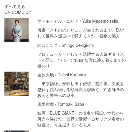
すべて見る
ON COME UP
マドモアゼル・ユリア / Yulia Mademoiselle
著書『きもののとりこ』が生まれるまで。DJと
して世界を巡る中で見えてきた、着物の魅力
関口シンゴ / Shingo Sekiguchi
プロデューサーとしても活躍する人気ギタリス
トが語る、“チル”で“自由”な音に辿り着くまでの
道のり
栗原大地 / Daichi Kurihara
「東京額縁」が映し出す伝統工芸の美。失敗を
恐れず挑み続ける額縁職人が紡ぐ、亡き師匠の
教えと未来への継承
馬場智章 / Tomoaki Baba
映画「BLUE GIANT」の演奏で幅広い世代から
脚光を浴びた、世界で活躍するサックス奏者の
軌跡と、今見据えている未来