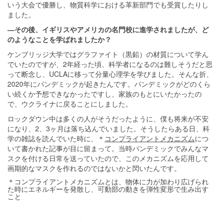
いう大会で優勝し、物質科学における革新部門でも受賞したりし
ました。
―その後、イギリスやアメリカの名門校に進学されましたが、ど
のようなことを学ばれましたか？
ケンブリッジ大学ではグラファイト（黒鉛）の材質について学ん
でいたのですが、2年経った頃、科学者になるのは難しそうだと思
って断念し、UCLAに移って分量心理学を学びました。そんな折、
2020年にパンデミックが起きたんです。パンデミックがどのくら
い続くか予想できなかったですし、家族のもとにいたかったの
で、ウクライナに戻ることにしました。
ロックダウン中は多くの人がそうだったように、僕も将来が不安
になり、2、3ヶ月は落ち込んでいました。そうしたらある日、科
学の雑誌を読んでいた時に、＊
コンプライアントメカニズム
につ
いて書かれた記事が目に留まって。当時パンデミックでみんなマ
スクを付ける日常を送っていたので、このメカニズムを応用して
画期的なマスクを作れるのではないかと閃いたんです。
＊コンプライアントメカニズムとは、物体に力が加わり広げられ
た時にエネルギーを発散し、可動部の動きを弾性変形で生み出す
こと