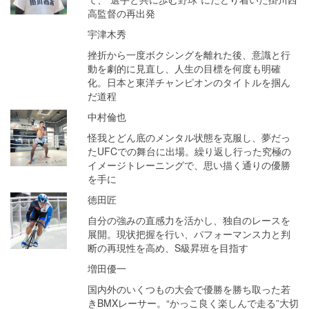
高監督の再出発
宇津木秀
挫折から一度ボクシングを離れた後、意識と行
動を劇的に見直し、人生の目標を何度も明確
化。日本と東洋チャンピオンのタイトルを掴ん
だ道程
中村倫也
怪我とどん底のメンタル状態を克服し、夢だっ
たUFCでの舞台に出場。繰り返し行った究極の
イメージトレーニングで、思い描く通りの優勝
を手に
徳田匠
自分の強みの直感力を活かし、独自のレースを
展開。現状把握を行い、パフォーマンス力と判
断の再現性を高め、S級昇班を目指す
増田優一
国内外のいくつもの大会で優勝を勝ち取った若
きBMXレーサー。“かっこ良く楽しんで走る”大切