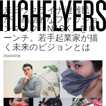
来日ウクライナ避難民
が、画期的なファッショ
ンマスク「NASK」をロ
ーンチ。若手起業家が描
く未来のビジョンとは
2024/03/06