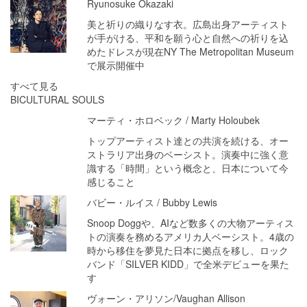
Ryunosuke Okazaki
美と祈りの織りなす衣。広島出身アーティスト
が手がける、平和を願う心と自然への祈りを込
めたドレスが現在NY The Metropolitan Museum
で展示開催中
すべて見る
BICULTURAL SOULS
マーティ・ホロベック / Marty Holoubek
トップアーティスト達との共演を続ける、オー
ストラリア出身のベーシスト。演奏中に強く意
識する「時間」という概念と、日本について今
感じること
バビー・ルイス / Bubby Lewis
Snoop Doggや、AIなど数多くの大物アーティス
トの演奏を務めるアメリカ人ベーシスト。4歳の
時から移住を夢見た日本に拠点を移し、ロック
バンド「SILVER KIDD」で全米デビューを果た
す
ヴォーン・アリソン/Vaughan Allison