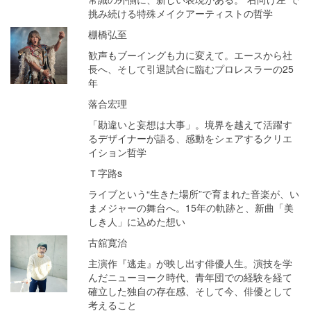
挑み続ける特殊メイクアーティストの哲学
棚橋弘至
歓声もブーイングも力に変えて。エースから社
長へ、そして引退試合に臨むプロレスラーの25
年
落合宏理
「勘違いと妄想は大事」。境界を越えて活躍す
るデザイナーが語る、感動をシェアするクリエ
イション哲学
Ｔ字路s
ライブという“生きた場所”で育まれた音楽が、い
まメジャーの舞台へ。15年の軌跡と、新曲「美
しき人」に込めた想い
古舘寛治
主演作『逃走』が映し出す俳優人生。演技を学
んだニューヨーク時代、青年団での経験を経て
確立した独自の存在感、そして今、俳優として
考えること