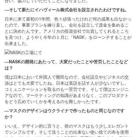
合い、協力していただくことになりました。
―そして新たにイハヴィール株式会社を設立されたわけですね。
日本に来て最初の1年間、色々頑張ったけれど何の成果も出なかっ
たので、事業プランを練り直し、会社を設立して資金を集めるこ
とに決めたんです。アメリカの投資会社で出資してくれるところ
を見つけ、ようやく今年の１月に「NASK」をローンチすることが
出来ました。
―NASKの開発にあたって、大変だったことや苦労したことなど
は？
僕は日本において外国人で難民なので、会社設立やビジネスの交
渉はとても大変でしたね。日本は英語を話す人が少ないですし、
コミュニケーションを取るのも一苦労です。そして僕はエンジニ
アなので、マーケティングの知識があまりなく、このプロダクト
をどう広めていくかを考えるのも難しかったです。
―マスクのデザインはウクライナで作ったものと同じなのです
か？
いいえ、デザイン的に言うと、前のマスクはもう少しエレガント
でシンプルです。そして洗うことの出来ない使い捨ての布を使用