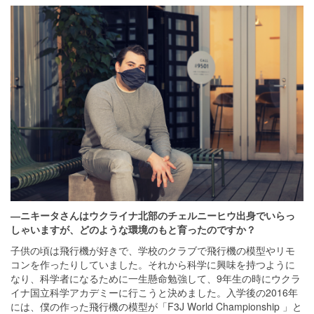
―ニキータさんはウクライナ北部のチェルニーヒウ出身でいらっ
しゃいますが、どのような環境のもと育ったのですか？
子供の頃は飛行機が好きで、学校のクラブで飛行機の模型やリモ
コンを作ったりしていました。それから科学に興味を持つように
なり、科学者になるために一生懸命勉強して、9年生の時にウクラ
イナ国立科学アカデミーに行こうと決めました。入学後の2016年
には、僕の作った飛行機の模型が「F3J World Championship 」と