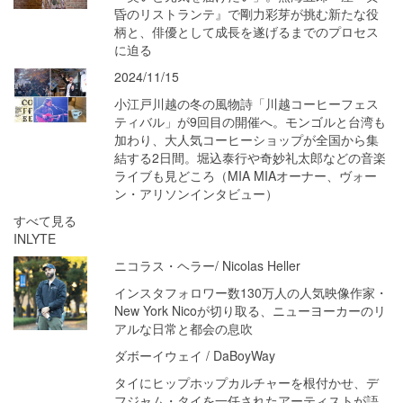
昏のリストランテ』で剛力彩芽が挑む新たな役
柄と、俳優として成長を遂げるまでのプロセス
に迫る
2024/11/15
小江戸川越の冬の風物詩「川越コーヒーフェス
ティバル」が9回目の開催へ。モンゴルと台湾も
加わり、大人気コーヒーショップが全国から集
結する2日間。堀込泰行や奇妙礼太郎などの音楽
ライブも見どころ（MIA MIAオーナー、ヴォー
ン・アリソンインタビュー）
すべて見る
INLYTE
ニコラス・ヘラー/ Nicolas Heller
インスタフォロワー数130万人の人気映像作家・
New York Nicoが切り取る、ニューヨーカーのリ
アルな日常と都会の息吹
ダボーイウェイ / DaBoyWay
タイにヒップホップカルチャーを根付かせ、デ
フジャム・タイを一任されたアーティストが語