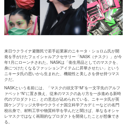
来日ウクライナ避難民で若手起業家のニキータ・ショロム氏が開
発を手がけたフェイシャルアクセサリー「NASK（ナスク）」が今
年1月にローンチされた。NASKは「衛生用品としてのマスクを、
身につけたくなるファッションアイテムに昇華させたい」という
ニキータ氏の思いから生まれた、機能性と美しさを併せ持つマス
クだ。
NASKという名前には、「マスクの頭文字“M”を一文字先のアルフ
ァベット“N”に置き換え、従来のマスクのあり方を一歩進める新時
代のプロダクトに」との意志が込められている。ニキータ氏が英
国ケンブリッジ大学やウクライナ国立科学アカデミーなどの名門
校出身で、材料工学や物質科学を学んだと聞けば、単なるオシャ
レマスクではなく画期的なプロダクトを開発したことが想像でき
る。