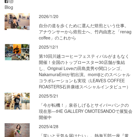
Blog
2026/1/20
自分の道を歩くために選んだ焙煎という仕事。
アナウンサーから焙煎士へ、竹内由恵と「renag
coffee」のこれから
2025/12/1
第10回川越コーヒーフェスティバルがまもなく
開催！全国のトップロースター30店舗が集結
し、Original Loveの田島貴男や関口シンゴ、
NakamuraEmiが初出演。momijiとのスペシャル
コラボレーションも実現（LEAVES COFFEE
ROASTERS石井康雄スペシャルインタビュー）
2025/5/21
「今が転機！」泉谷しげるとサイバーパンクの
現在形―tHE GALLERY OMOTESANDOで展覧会
開催中
2025/4/28
「笑いと元気を届けたい」。熱海五郎一座『黄