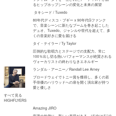
るヒップホップシーンの変化と未来の展望
タキシード / Tuxedo
80年代ディスコ・ブギー x 90年代Gファンク
で、音楽シーンに新たなブームを巻き起こした
デュオ、Tuxedo。ジャンルや世代を超えて、多
くの音楽好きに愛を届ける
タイ・テイラー / Ty Taylor
圧倒的な歌唱力とステージでの支配力。常に
100％出し切る熱いパフォーマンスが絶賛される
ヴォーカリストの終わりなきエネルギー
ランダル・アーニー／Randall Lee Arney
ブロードウェイでトニー賞を獲得し、多くの若
手俳優のハリウッドへの扉を開く演出家が持つ
愛と優しさ
すべて見る
HIGHFLYERS
Amazing JIRO
常識の外側に、新しい表現がある。“右向け左”で