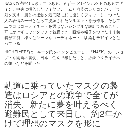
NASKの特徴は大きく二つある。まず一つはインパクトのあるデザ
イン。中央に挿入したワイヤフレームと内側のシリコンパッドで
頬を支え、肌との接触を最低限に顔に優しくフィットし、つけた
人の表情の一部となって洗練されたシルエットを形作る。そして
二つ目はコーディネートを選ばないシンプルな設計であること。
耳にかけずにワンタッチで着脱でき、眼鏡や帽子をつけたまま装
着が可能。様々なシーンやコーディネートに馴染むデザインとな
っている。
HIGHFLYERSはニキータ氏をインタビューし、「NASK」のコンセ
プトや開発の裏側、日本に住んで感じたこと、故郷ウクライナへ
の想いなどを聞いた。
軌道に乗っていたマスクの製
造はロシアとの戦争で全てが
消失。新たに夢を叶えるべく
避難民として来日し、約2年か
けて理想のマスクを形に