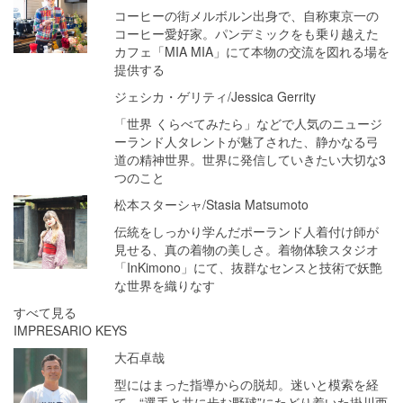
コーヒーの街メルボルン出身で、自称東京一の
コーヒー愛好家。パンデミックをも乗り越えた
カフェ「MIA MIA」にて本物の交流を図れる場を
提供する
ジェシカ・ゲリティ/Jessica Gerrity
「世界 くらべてみたら」などで人気のニュージ
ーランド人タレントが魅了された、静かなる弓
道の精神世界。世界に発信していきたい大切な3
つのこと
松本スターシャ/Stasia Matsumoto
伝統をしっかり学んだポーランド人着付け師が
見せる、真の着物の美しさ。着物体験スタジオ
「InKimono」にて、抜群なセンスと技術で妖艶
な世界を織りなす
すべて見る
IMPRESARIO KEYS
大石卓哉
型にはまった指導からの脱却。迷いと模索を経
て、“選手と共に歩む野球”にたどり着いた掛川西