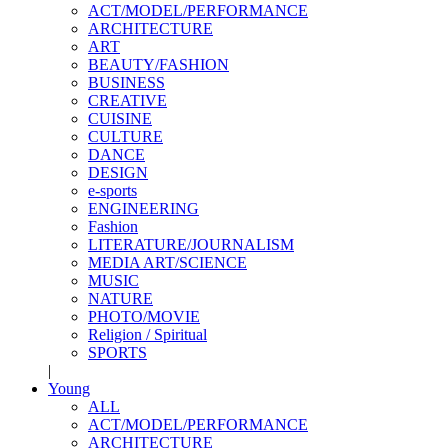
ACT/MODEL/PERFORMANCE
ARCHITECTURE
ART
BEAUTY/FASHION
BUSINESS
CREATIVE
CUISINE
CULTURE
DANCE
DESIGN
e-sports
ENGINEERING
Fashion
LITERATURE/JOURNALISM
MEDIA ART/SCIENCE
MUSIC
NATURE
PHOTO/MOVIE
Religion / Spiritual
SPORTS
|
Young
ALL
ACT/MODEL/PERFORMANCE
ARCHITECTURE