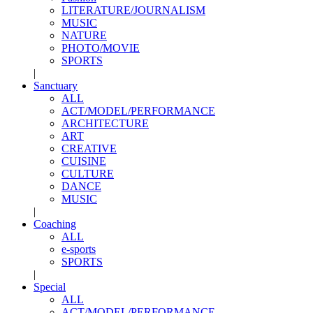
LITERATURE/JOURNALISM
MUSIC
NATURE
PHOTO/MOVIE
SPORTS
|
Sanctuary
ALL
ACT/MODEL/PERFORMANCE
ARCHITECTURE
ART
CREATIVE
CUISINE
CULTURE
DANCE
MUSIC
|
Coaching
ALL
e-sports
SPORTS
|
Special
ALL
ACT/MODEL/PERFORMANCE