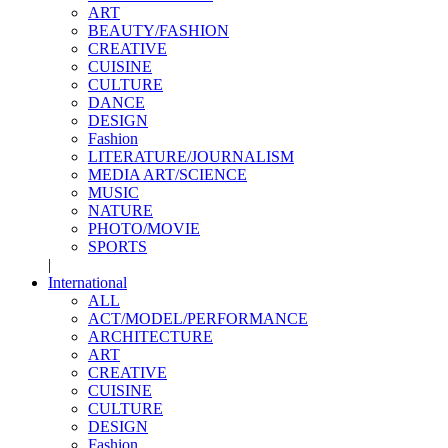
ART
BEAUTY/FASHION
CREATIVE
CUISINE
CULTURE
DANCE
DESIGN
Fashion
LITERATURE/JOURNALISM
MEDIA ART/SCIENCE
MUSIC
NATURE
PHOTO/MOVIE
SPORTS
|
International
ALL
ACT/MODEL/PERFORMANCE
ARCHITECTURE
ART
CREATIVE
CUISINE
CULTURE
DESIGN
Fashion