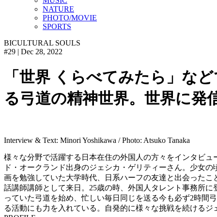
MUSIC
NATURE
PHOTO/MOVIE
SPORTS
BICULTURAL SOULS
#29 | Dec 28, 2022
「世界 くらべてみたら」な
る弓道の精神世界。世界に発
Interview & Text: Minori Yoshikawa / Photo: Atsuko Tanaka
様々な分野で活躍する日本在住の外国人の方々をインタビューし、
ド・オークランド出身のジェシカ・ゲリティーさん。少女の
画を勉強していた大学時代、日系ハーフの友達と出会ったこ
話講師講師として来日。25歳の時、外国人タレント事務所に登録
っていた弓道を始め、忙しい毎日同じを送る今も必ず2時間弓を
る活動にも力を入れている。自発的に様々な挑戦を続けるジ