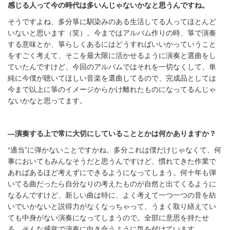
感じる人って今の時代は多いんじゃないかなと思うんですね。
そうですよね、多分箏に馴染みのある生活してる人ってほとんど
いないと思います（笑）。今まではアルバム作りの時、箏で演奏
する意味とか、箏らしくあるにはどうすればいいかっていうこと
をすごく考えて、そこを最大限に活かせるように演奏と選曲をし
ていたんですけど、今回のアルバムではそれを一切なくして、単
純に今僕が聴いてほしい音楽を選曲してるので、完成品としては
今まで以上に箏のイメージからかけ離れたものになってるんじゃ
ないかなと思ってます。
―演奏する上で常に大切にしていることとかは何かありますか？
“適当”に弾かないことですかね。多分これは僕だけじゃなくて、何
事においてもみんなそうだと思うんですけど、慣れてきた作業で
あればあるほど考えずにできるようになってしまう。何十年も弾
いてる曲だったら自分なりの考えたものが自然と出てくるように
なるんですけど、新しい曲は特に、よく考えて一つ一つの音を紡
いでいかないと説得力がなくなっちゃって、うまく取り繕えてい
ても中身がない演奏になってしまうので。全部に意思を持たせ
る、そんな感覚で演奏に向き合うように気を付けています。