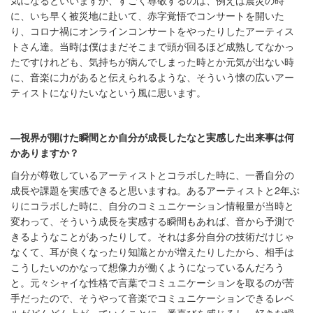
に、いち早く被災地に赴いて、赤字覚悟でコンサートを開いた
り、コロナ禍にオンラインコンサートをやったりしたアーティス
トさん達。当時は僕はまだそこまで頭が回るほど成熟してなかっ
たですけれども、気持ちが病んでしまった時とか元気が出ない時
に、音楽に力があると伝えられるような、そういう懐の広いアー
ティストになりたいなという風に思います。
―視界が開けた瞬間とか自分が成長したなと実感した出来事は何
かありますか
？
自分が尊敬しているアーティストとコラボした時に、一番自分の
成長や課題を実感できると思いますね。あるアーティストと2年ぶ
りにコラボした時に、自分のコミュニケーション情報量が当時と
変わって、そういう成長を実感する瞬間もあれば、音から予測で
きるようなことがあったりして。それは多分自分の技術だけじゃ
なくて、耳が良くなったり知識とかが増えたりしたから、相手は
こうしたいのかなって想像力が働くようになっているんだろう
と。元々シャイな性格で言葉でコミュニケーションを取るのが苦
手だったので、そうやって音楽でコミュニケーションできるレベ
ルがどんどん上がっていくことに一番喜びを感じるし、好きな瞬