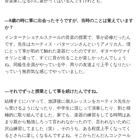
音楽家になるのに繋がってはいるんですけれども。
―9歳の時に箏に出会ったそうですが、
当時のことは覚えています
か？
インターナショナルスクールの音楽の授業で、箏が必修だったん
です。先生はカーティス・パターソンさんというアメリカ人。僕
にとって箏が初めて触れた楽器だったのですが、ギターやヴァイ
オリンと違って、すぐに音が出ることが楽しかったんでしょう
ね。同級生全員がやっている中、周りの友達より上手くなりたい
っていう無邪気な感じでやっていました。
―それでずっと授業として箏を続けたんですね。
結構すぐにハマって、放課後に個人レッスンをカーティス先生か
ら受けるようになったり、中学生に混じって演奏したり、割と積
極的に取り組んでました。家でも、楽器の練習をしてる時間はあ
まり親から勉強しろって言われなかったので、言われないために
沢山練習してました（笑）。そのうち、ある程度上手くなってく
るとさらに楽しくなるんですよね。そこからだんだんコンクール