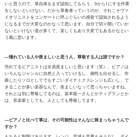
いと思うので、箏自体をまず認知してもらう、0から1にする作業
をしないといけない。だから箏奏者っていうのが、それこそヴァ
イオリニストをコンサートに呼ぶぐらいの感覚で認知されるよう
になるまでが大変なのかなって思います。自分で切り開いていか
ないといけない道が多くて、楽しくもあり大変でもあるかなとい
う風に思います。
―
憧れている人や羨ましいと思う人、尊敬する人は誰ですか？
売れてるピアニストは全員羨ましいと思います（笑）。ピアノは
いろんなジャンルに自然と入っていけるし、個性も出せるし、作
曲したりソロとしてでもすごいダイナミクスレンジも広いし、で
きることが多い楽器なんで、羨ましいなって思っちゃいますね。
それとは別に尊敬してるのは、坂本龍一さんとかティグランとか
は、音楽家としても、人としても尊敬してます。
―ピアノと比べて箏は、その可能性はそんなに狭まっちゃうんで
すか？
もちろん制限はあります。レンジ、音域も音量もそうだし、ダイ