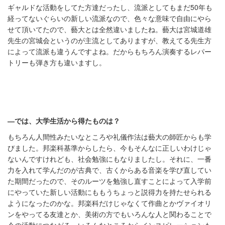
ギャルドな活動をしてた方達だったし、流派としてもまだ50年も
経ってないぐらいの新しい流派なので、色々な意味で自由にやら
せて頂いてたので、藝大とは全然違いましたね。藝大は宮城道雄
先生の宮城会というのが主流としてありますが、教えてる先生方
によって流派も違うんですよね。だからもちろん演奏するレパー
トリーも弾き方も違いますし。
―では、大学生活から得たものは？
もちろん人間性みたいなところや礼儀作法は藝大の師匠からも学
びました。邦楽科基準からしたら、今もそんなに正しいわけじゃ
ないんですけれども、社会勉強にもなりましたし。それに、一番
力を入れて学んだのが古典で、古くからある音楽を学び直してい
た期間だったので、そのルーツを勉強し直すことによって入学前
にやっていた新しい活動にももうちょっと説得力を持たせられる
ようになったのかな。邦楽科だけじゃなくて作曲とかヴァイオリ
ンをやってる友達とか、美術の方でもいろんな人と関わることで
今の活動につながる、いろんなところからインスピレーションも