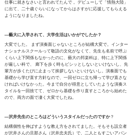
仕事に就きなさいと言われてたんで 。デビューして「情熱大陸」
に出て、二十歳ぐらいになってからはさすがに応援してもらえる
ようになりましたね。
―藝大に入学されて、大学生活はいかがでしたか？
大変でした。 まず演奏面じゃないところが結構大変で。インター
ナショナルスクールって敬語の文化がなくて、先生も名前で呼ぶ
くらい上下関係もなかったのに、藝大の邦楽科は、特に上下関係
が厳しい科で、 廊下を歩く時もビシッとしないといけないし、先
輩方が歩くたびに止まって挨拶しないといけないし。演奏面でも
基礎から学び直す方針なので、一回ゼロに立ち帰って学び直さな
ければいけなかった。今まで自分が得意としていたような演奏ス
タイルを一回捨てて、ゼロから基礎を作り直すところから始めた
ので、両方の面で凄く大変でしたね。
―沢井先生のところはどういうスタイルだったのですか
？
結構個性を伸ばすような教え方をされてました。そもそも設立者
が沢井さんの旦那さん（沢井忠夫氏）で、二人ともすごいアバン