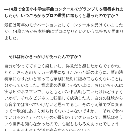
―
14
歳で全国小中学生箏曲コンクールでグランプリを獲得されま
したが、いつごろからプロの世界に進もうと思ったのですか？
最初は毎年のモチベーションとしてコンクールを受けていました
が、14歳ごろから本格的にプロになりたいという気持ちが固まり
ました。
―それは何かきっかけがあったんですか？
自分がやっててすごく楽しいし、得意だと感じたからですかね。
ただ、さっきのサッカー選手になりたかった話のように、箏の演
奏家になりたいと言っても家族に絶対に認めてもらえないことは
分かっていました。音楽家の家庭じゃない上に、おじいちゃんは
実はビジネスマンで、もともとバンド活動していたけれどうまく
いかず、それをビジネスに転換して成功した人。自分の経験から
も音楽では食べていけないと思ってるし、そのうえ箏でプロ奏者
って一般的にあまり知られてないじゃないですか。「それで食べ
ていけるの？」っていうのが最初のリアクションで。両親はそう
いう世界を知らなかったので、心配ももちろんあったでしょう
し、そもそもそんな道が存在するのかっていう。