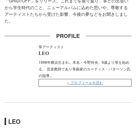
「GRID//OFF」をリリース。これまでを振り返り、箏との出会い
から学生時代のこと、ニューアルバムに込めた思いや、尊敬する
アーティストたちから受けた影響、今後の夢などをお聞きしまし
た。
PROFILE
箏アーティスト
LEO
1998年横浜生まれ。本名・今野玲央。9歳より箏を始め
る。 音楽教師であり箏曲家のカーティス・パターソン氏
の指導
...
プロフィールを読む
LEO