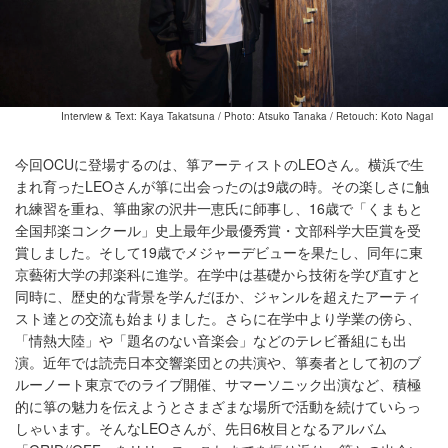
Interview & Text: Kaya Takatsuna / Photo: Atsuko Tanaka / Retouch: Koto Nagai
今回OCUに登場するのは、箏アーティストのLEOさん。横浜で生
まれ育ったLEOさんが箏に出会ったのは9歳の時。その楽しさに触
れ練習を重ね、箏曲家の沢井一恵氏に師事し、16歳で「くまもと
全国邦楽コンクール」史上最年少最優秀賞・文部科学大臣賞を受
賞しました。そして19歳でメジャーデビューを果たし、同年に東
京藝術大学の邦楽科に進学。在学中は基礎から技術を学び直すと
同時に、歴史的な背景を学んだほか、ジャンルを超えたアーティ
スト達との交流も始まりました。さらに在学中より学業の傍ら、
「情熱大陸」や「題名のない音楽会」などのテレビ番組にも出
演。近年では読売日本交響楽団との共演や、箏奏者として初のブ
ルーノート東京でのライブ開催、サマーソニック出演など、積極
的に箏の魅力を伝えようとさまざまな場所で活動を続けていらっ
しゃいます。そんなLEOさんが、先日6枚目となるアルバム