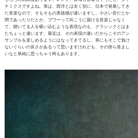
ナミクスですよね。箏は、西洋とは全く別に、日本で発展してき
た音楽なので、そもそもの美徳感が違いますし、小さい音だとか
間であったりだとか、ブワーって向こうに届ける音楽じゃなく
て、聴いてる人を吸い込むような表現なのも、クラシックとはま
たちょっと違います。最近は、その表現の違いだからこそのアン
サンブルを楽しめるようにはなってきてるし、箏にもそこで負け
ないぐらいの良さがあるって思いますけれども、その傍ら羨まし
いなと単純に思っちゃう時もあります。