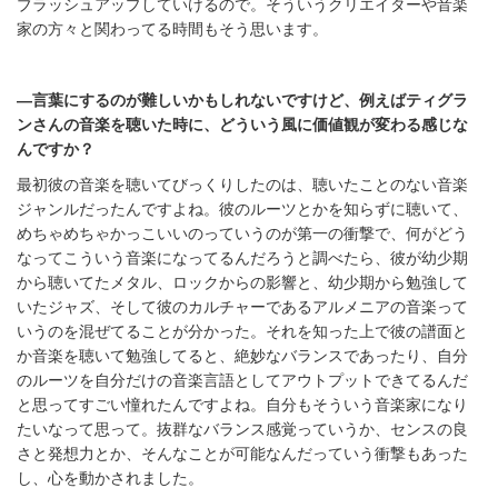
ブラッシュアップしていけるので。そういうクリエイターや音楽
家の方々と関わってる時間もそう思います。
―言葉にするのが難しいかもしれないですけど、例えばティグラ
ンさんの音楽を聴いた時に、どういう風に価値観が変わる感じな
んですか？
最初彼の音楽を聴いてびっくりしたのは、聴いたことのない音楽
ジャンルだったんですよね。彼のルーツとかを知らずに聴いて、
めちゃめちゃかっこいいのっていうのが第一の衝撃で、何がどう
なってこういう音楽になってるんだろうと調べたら、彼が幼少期
から聴いてたメタル、ロックからの影響と、幼少期から勉強して
いたジャズ、そして彼のカルチャーであるアルメニアの音楽って
いうのを混ぜてることが分かった。それを知った上で彼の譜面と
か音楽を聴いて勉強してると、絶妙なバランスであったり、自分
のルーツを自分だけの音楽言語としてアウトプットできてるんだ
と思ってすごい憧れたんですよね。自分もそういう音楽家になり
たいなって思って。抜群なバランス感覚っていうか、センスの良
さと発想力とか、そんなことが可能なんだっていう衝撃もあった
し、心を動かされました。