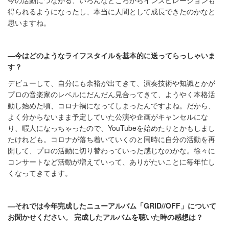
得られるようになったし、本当に人間として成長できたのかなと
思いますね。
―今はどのようなライフスタイルを基本的に送ってらっしゃいま
す？
デビューして、自分にも余裕が出てきて、演奏技術や知識とかが
プロの音楽家のレベルにだんだん見合ってきて、ようやく本格活
動し始めた頃、コロナ禍になってしまったんですよね。だから、
よく分からないまま予定していた公演や企画がキャンセルにな
り、暇人になっちゃったので、YouTubeを始めたりとかもしまし
たけれども。コロナが落ち着いていくのと同時に自分の活動を再
開して、プロの活動に切り替わっていった感じなのかな。徐々に
コンサートなど活動が増えていって、ありがたいことに毎年忙し
くなってきてます。
―それでは今年完成したニューアルバム
「
GRID//OFF
」
について
お聞かせください。
完成したアルバムを聴いた時の感想は？