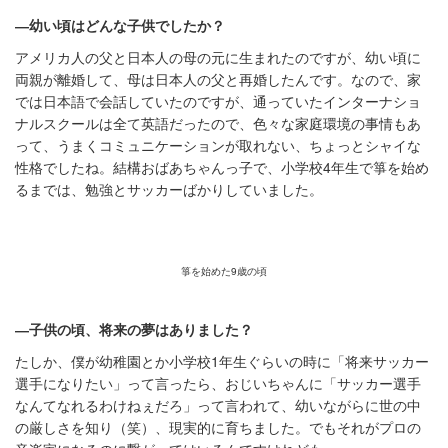
―幼い頃はどんな子供でしたか？
アメリカ人の父と日本人の母の元に生まれたのですが、幼い頃に
両親が離婚して、母は日本人の父と再婚したんです。なので、家
では日本語で会話していたのですが、通っていたインターナショ
ナルスクールは全て英語だったので、色々な家庭環境の事情もあ
って、うまくコミュニケーションが取れない、ちょっとシャイな
性格でしたね。結構おばあちゃんっ子で、小学校4年生で箏を始め
るまでは、勉強とサッカーばかりしていました。
箏を始めた9歳の頃
―子供の頃、将来の夢はありました？
たしか、僕が幼稚園とか小学校1年生ぐらいの時に「将来サッカー
選手になりたい」って言ったら、おじいちゃんに「サッカー選手
なんてなれるわけねぇだろ」って言われて、幼いながらに世の中
の厳しさを知り（笑）、現実的に育ちました。でもそれがプロの