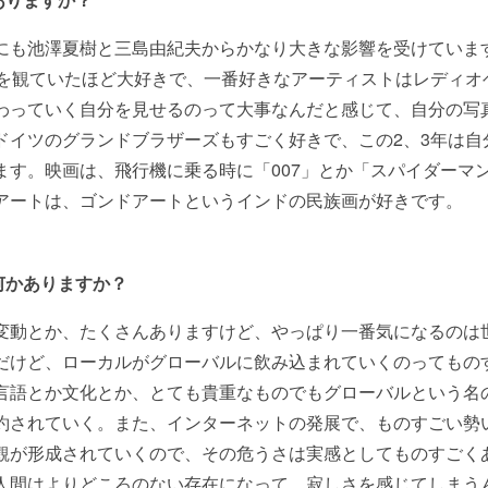
にも池澤夏樹と三島由紀夫からかなり大きな影響を受けていま
Vを観ていたほど大好きで、一番好きなアーティストはレディオ
わっていく自分を見せるのって大事なんだと感じて、自分の写
ドイツのグランドブラザーズもすごく好きで、この2、3年は自
ます。映画は、飛行機に乗る時に「007」とか「スパイダーマ
アートは、ゴンドアートというインドの民族画が好きです。
何かありますか？
変動とか、たくさんありますけど、やっぱり一番気になるのは
だけど、ローカルがグローバルに飲み込まれていくのってもの
言語とか文化とか、とても貴重なものでもグローバルという名
約されていく。また、インターネットの発展で、ものすごい勢
観が形成されていくので、その危うさは実感としてものすごく
人間はよりどころのない存在になって、寂しさを感じてしまう