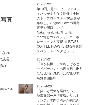
2025/12/1
第10回川越コーヒーフェステ
ィバルがまもなく開催！全国
に写真
のトップロースター30店舗が
集結し、Original Loveの田島
貴男や関口シンゴ、
NakamuraEmiが初出演。
momijiとのスペシャルコラボ
レーションも実現（LEAVES
COFFEE ROASTERS石井康雄
スペシャルインタビュー）
になれ
の成長
2025/5/21
「今が転機！」泉谷しげると
郎の
サイバーパンクの現在形―tHE
GALLERY OMOTESANDOで
展覧会開催中
2025/4/28
近読んだ本
「笑いと元気を届けたい」。
熱海五郎一座『黄昏のリスト
ランテ』で剛力彩芽が挑む新
たな役柄と、俳優として成長