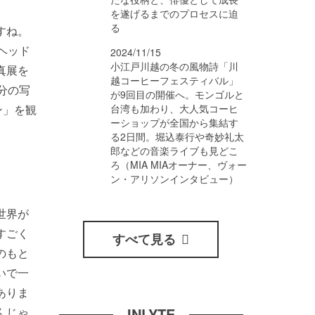
を遂げるまでのプロセスに迫
る
すね。
ヘッド
2024/11/15
小江戸川越の冬の風物詩「川
真展を
越コーヒーフェスティバル」
分の写
が9回目の開催へ。モンゴルと
ン」を観
台湾も加わり、大人気コーヒ
ーショップが全国から集結す
る2日間。堀込泰行や奇妙礼太
郎などの音楽ライブも見どこ
ろ（MIA MIAオーナー、ヴォー
ン・アリソンインタビュー）
世界が
すごく
すべて見る
のもと
いで一
ありま
んじゃ
INLYTE