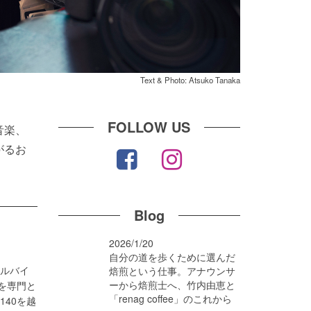
Text & Photo: Atsuko Tanaka
FOLLOW US
音楽、
がるお
Blog
2026/1/20
自分の道を歩くために選んだ
アルバイ
焙煎という仕事。アナウンサ
ーから焙煎士へ、竹内由恵と
を専門と
「renag coffee」のこれから
40を越