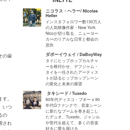
ニコラス・ヘラー/ Nicolas
Heller
インスタフォロワー数130万人
の人気映像作家・New York
Nicoが切り取る、ニューヨー
カーのリアルな日常と都会の
息吹
ダボーイウェイ / DaBoyWay
その歯
タイにヒップホップカルチャ
ーを根付かせ、デフジャム・
タイを一任されたアーティス
トが語るヒップホップシーン
の変化と未来の展望
タキシード / Tuxedo
ます。
80年代ディスコ・ブギー x 90
年代Gファンクで、音楽シーン
、いつ
に新たなブームを巻き起こし
るの
たデュオ、Tuxedo。ジャンル
用され
や世代を超えて、多くの音楽
好きに愛を届ける