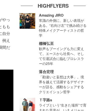
HIGHFLYERS
Amazing JIRO
がやっ
常識の外側に、新しい表現が
ある。“右向け左”で挑み続ける
ともも
特殊メイクアーティストの哲
に自分
学
。例え
棚橋弘至
瞬間だ
歓声もブーイングも力に変え
て。エースから社長へ、そし
。
て引退試合に臨むプロレスラ
ーの25年
落合宏理
「勘違いと妄想は大事」。境
界を越えて活躍するデザイナ
ーが語る、感動をシェアする
クリエイション哲学
Ｔ字路s
ライブという“生きた場所”で育
まれた音楽が、いまメジャー