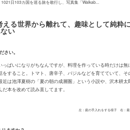
、1021日103カ国を巡る旅を敢行し、写真集「Walkab
...
考える世界から離れて、趣味として純粋
れない
ださい。
いっぱいになりがちなんですが、料理を作っている時だけは無
話をすること。トマト、唐辛子、バジルなどを育てていて、そ
最近は池澤夏樹の「夏の朝の成層圏」という小説や、沢木耕太
んだ本を改めて読み直してます。
左：庭の手入れをする様子 右：最
ありますか？