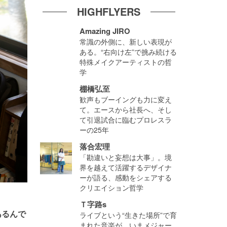
HIGHFLYERS
Amazing JIRO
常識の外側に、新しい表現が
ある。“右向け左”で挑み続ける
特殊メイクアーティストの哲
学
棚橋弘至
歓声もブーイングも力に変え
て。エースから社長へ、そし
て引退試合に臨むプロレスラ
ーの25年
落合宏理
「勘違いと妄想は大事」。境
界を越えて活躍するデザイナ
ーが語る、感動をシェアする
クリエイション哲学
Ｔ字路s
あるんで
ライブという“生きた場所”で育
まれた音楽が、いまメジャー