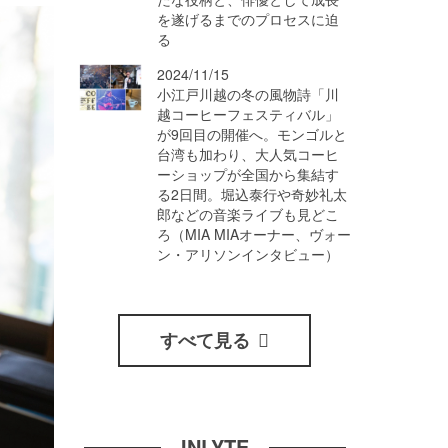
を遂げるまでのプロセスに迫
る
2024/11/15
小江戸川越の冬の風物詩「川
越コーヒーフェスティバル」
が9回目の開催へ。モンゴルと
台湾も加わり、大人気コーヒ
ーショップが全国から集結す
る2日間。堀込泰行や奇妙礼太
郎などの音楽ライブも見どこ
ろ（MIA MIAオーナー、ヴォー
ン・アリソンインタビュー）
すべて見る
INLYTE