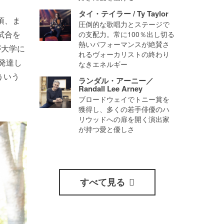
タイ・テイラー / Ty Taylor
頃、ま
圧倒的な歌唱力とステージで
試合を
の支配力。常に100％出し切る
熱いパフォーマンスが絶賛さ
が大学に
れるヴォーカリストの終わり
発達し
なきエネルギー
ういう
ランダル・アーニー／
Randall Lee Arney
ブロードウェイでトニー賞を
獲得し、多くの若手俳優のハ
リウッドへの扉を開く演出家
が持つ愛と優しさ
すべて見る