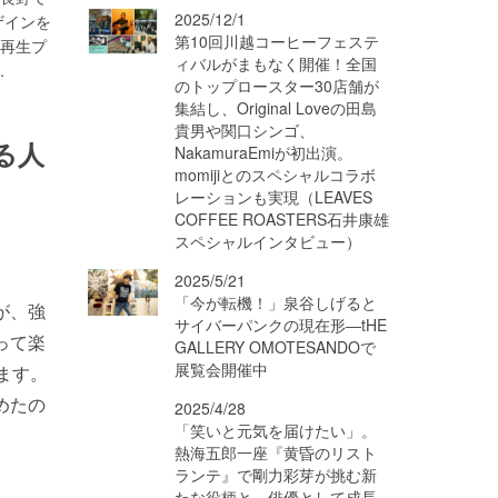
2025/12/1
ザインを
第10回川越コーヒーフェステ
落再生プ
ィバルがまもなく開催！全国
..
のトップロースター30店舗が
集結し、Original Loveの田島
貴男や関口シンゴ、
る人
NakamuraEmiが初出演。
momijiとのスペシャルコラボ
レーションも実現（LEAVES
COFFEE ROASTERS石井康雄
スペシャルインタビュー）
2025/5/21
「今が転機！」泉谷しげると
が、強
サイバーパンクの現在形―tHE
って楽
GALLERY OMOTESANDOで
展覧会開催中
ます。
めたの
2025/4/28
「笑いと元気を届けたい」。
熱海五郎一座『黄昏のリスト
ランテ』で剛力彩芽が挑む新
たな役柄と、俳優として成長