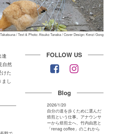
 Takatsuna / Text & Photo: Atsuko Tanaka / Cover Design: Kenzi Gong
FOLLOW US
出逢
見自然
受けた
きまし
Blog
2026/1/20
自分の道を歩くために選んだ
焙煎という仕事。アナウンサ
ーから焙煎士へ、竹内由恵と
「renag coffee」のこれから
後長野で