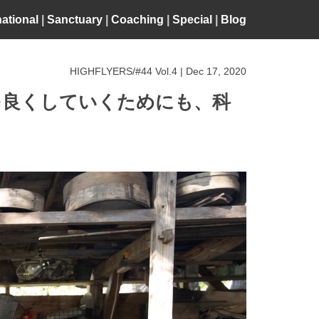
national
|
Sanctuary
|
Coaching
|
Special
|
Blog
HIGHFLYERS/#44 Vol.4 | Dec 17, 2020
を良くしていくためにも、科