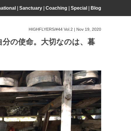
national
|
Sanctuary
|
Coaching
|
Special
|
Blog
HIGHFLYERS/#44 Vol.2 | Nov 19, 2020
自分の使命。大切なのは、暮