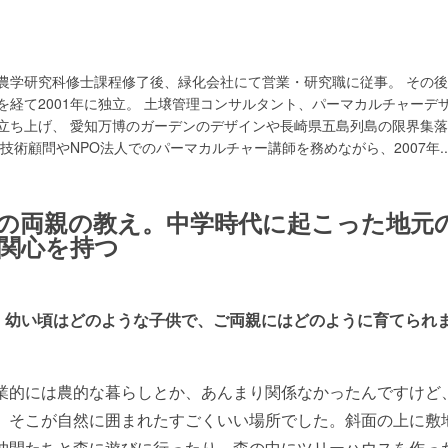
農学研究科修士課程修了後、緑化会社にて営業・研究職に従事。 その
を経て2001年に独立。 土壌管理コンサルタント、パーマカルチャーデ
立ち上げ、 愛知万博のガーデンのデザインや長崎県五島列島の限界集
技術顧問やNPO法人でのパーマカルチャー講師を務めながら、2007年
.
の両親の教え。中学時代に起こった地元
関心を持つ
、幼い頃はどのような子供で、ご両親にはどのように育てられ
業的には農的な暮らしとか、あんまり関係なかったんですけど
、そこが自然に囲まれたすごくいい場所でした。斜面の上に敷
仲間たちと森に遊びに行ったり、森の中にツリーハウスを作っ