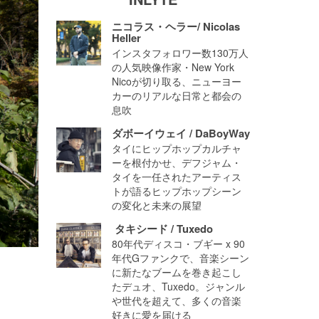
ニコラス・ヘラー/ Nicolas
Heller
インスタフォロワー数130万人
の人気映像作家・New York
Nicoが切り取る、ニューヨー
カーのリアルな日常と都会の
息吹
ダボーイウェイ / DaBoyWay
タイにヒップホップカルチャ
ーを根付かせ、デフジャム・
タイを一任されたアーティス
トが語るヒップホップシーン
の変化と未来の展望
タキシード / Tuxedo
80年代ディスコ・ブギー x 90
年代Gファンクで、音楽シーン
に新たなブームを巻き起こし
たデュオ、Tuxedo。ジャンル
や世代を超えて、多くの音楽
好きに愛を届ける