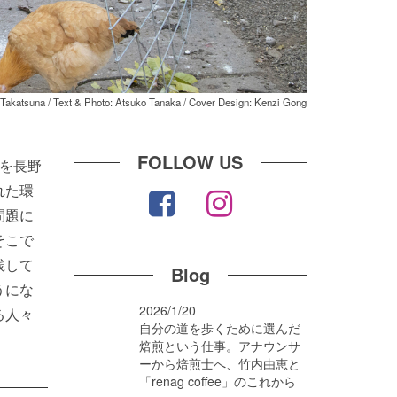
 Takatsuna / Text & Photo: Atsuko Tanaka / Cover Design: Kenzi Gong
FOLLOW US
を長野
れた環
問題に
そこで
践して
Blog
うにな
2026/1/20
る人々
自分の道を歩くために選んだ
焙煎という仕事。アナウンサ
ーから焙煎士へ、竹内由恵と
「renag coffee」のこれから