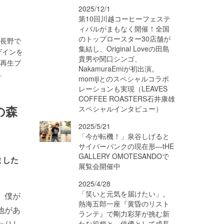
2025/12/1
第10回川越コーヒーフェステ
ィバルがまもなく開催！全国
のトップロースター30店舗が
後長野で
集結し、Original Loveの田島
ザインを
貴男や関口シンゴ、
落再生プ
NakamuraEmiが初出演。
..
momijiとのスペシャルコラボ
レーションも実現（LEAVES
COFFEE ROASTERS石井康雄
の森
スペシャルインタビュー）
2025/5/21
「今が転機！」泉谷しげると
サイバーパンクの現在形―tHE
GALLERY OMOTESANDOで
ました
展覧会開催中
2025/4/28
「笑いと元気を届けたい」。
、僕が
熱海五郎一座『黄昏のリスト
地があ
ランテ』で剛力彩芽が挑む新
たりし
たな役柄と、俳優として成長