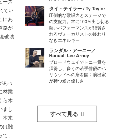
ュース
タイ・テイラー / Ty Taylor
れてい
圧倒的な歌唱力とステージで
こにあ
の支配力。常に100％出し切る
道路が
熱いパフォーマンスが絶賛さ
れるヴォーカリストの終わり
境破壊
なきエネルギー
ランダル・アーニー／
Randall Lee Arney
ブロードウェイでトニー賞を
獲得し、多くの若手俳優のハ
リウッドへの扉を開く演出家
が持つ愛と優しさ
があっ
に林業
くら木
いまし
すべて見る
、本来
のは難
って、