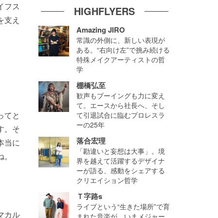
イフス
HIGHFLYERS
を支え
Amazing JIRO
常識の外側に、新しい表現が
ある。“右向け左”で挑み続ける
特殊メイクアーティストの哲
学
棚橋弘至
歓声もブーイングも力に変え
て。エースから社長へ、そし
ってと
て引退試合に臨むプロレスラ
ーの25年
す。そ
落合宏理
本当に
「勘違いと妄想は大事」。境
ね。
界を越えて活躍するデザイナ
ーが語る、感動をシェアする
クリエイション哲学
Ｔ字路s
ライブという“生きた場所”で育
マカル
まれた音楽が、いまメジャー