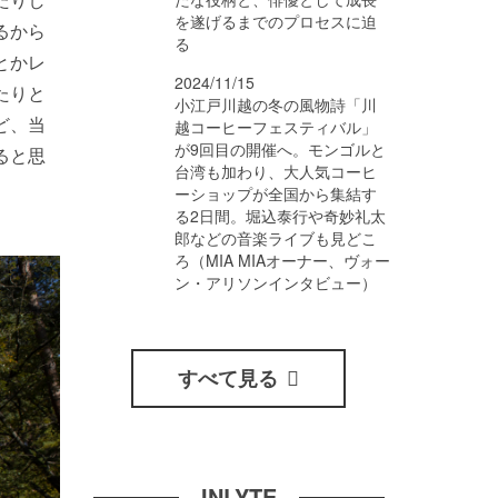
を遂げるまでのプロセスに迫
るから
る
とかレ
2024/11/15
たりと
小江戸川越の冬の風物詩「川
ど、当
越コーヒーフェスティバル」
が9回目の開催へ。モンゴルと
ると思
台湾も加わり、大人気コーヒ
ーショップが全国から集結す
る2日間。堀込泰行や奇妙礼太
郎などの音楽ライブも見どこ
ろ（MIA MIAオーナー、ヴォー
ン・アリソンインタビュー）
すべて見る
INLYTE