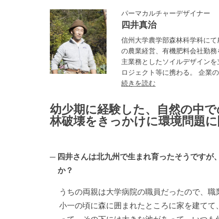
パーマカルチャーデザイナー
四井真治
信州大学農学部森林科学科にて
の農業経営、有機肥料会社勤務
主業務としたソイルデザインを
ロジェクト等に携わる。 企業の
続きを読む
幼少期に経験した、自然の中で
林破壊をきっかけに環境問題に
四井さんは北九州で生まれ育ったそうですが
か？
うちの両親は大学病院の職員だったので、職
小一の頃に森に囲まれたところに家を建てて
って、その下には大きな池があって。いつも