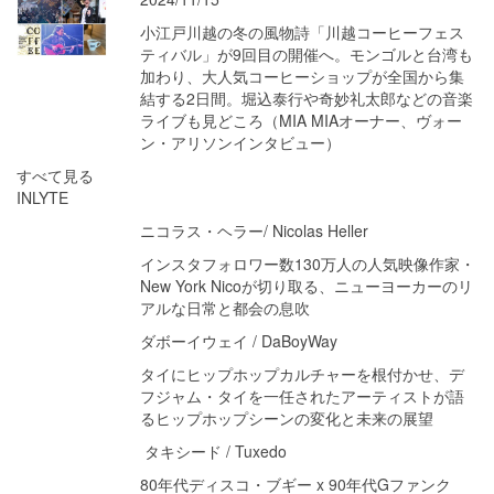
小江戸川越の冬の風物詩「川越コーヒーフェス
ティバル」が9回目の開催へ。モンゴルと台湾も
加わり、大人気コーヒーショップが全国から集
結する2日間。堀込泰行や奇妙礼太郎などの音楽
ライブも見どころ（MIA MIAオーナー、ヴォー
ン・アリソンインタビュー）
すべて見る
INLYTE
ニコラス・ヘラー/ Nicolas Heller
インスタフォロワー数130万人の人気映像作家・
New York Nicoが切り取る、ニューヨーカーのリ
アルな日常と都会の息吹
ダボーイウェイ / DaBoyWay
タイにヒップホップカルチャーを根付かせ、デ
フジャム・タイを一任されたアーティストが語
るヒップホップシーンの変化と未来の展望
タキシード / Tuxedo
80年代ディスコ・ブギー x 90年代Gファンク