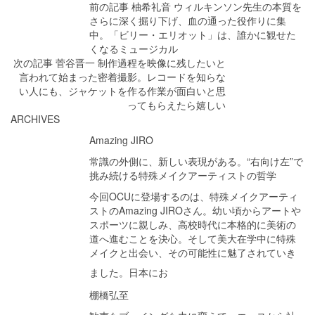
前の記事
柚希礼音
ウィルキンソン先生の本質を
さらに深く掘り下げ、血の通った役作りに集
中。「ビリー・エリオット」は、誰かに観せた
くなるミュージカル
次の記事
菅谷晋一
制作過程を映像に残したいと
言われて始まった密着撮影。レコードを知らな
い人にも、ジャケットを作る作業が面白いと思
ってもらえたら嬉しい
ARCHIVES
Amazing JIRO
常識の外側に、新しい表現がある。“右向け左”で
挑み続ける特殊メイクアーティストの哲学
今回OCUに登場するのは、特殊メイクアーティ
ストのAmazing JIROさん。幼い頃からアートや
スポーツに親しみ、高校時代に本格的に美術の
道へ進むことを決心。そして美大在学中に特殊
メイクと出会い、その可能性に魅了されていき
ました。日本にお
棚橋弘至