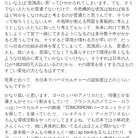
たいな人は“意識高い系”ってひやかされてしまいます。でも、そう
でない人たちが普通でないだけで、今危機的な状況は知れば知る
ほど何かをしなければと考えるのが普通だと思うんです。そうや
って知ろうとしない人や、今地球が抱える問題を客観的に考えよ
うとしない人たちに知ったり考えてもらって、未来に向けて努力
をしようって皆で一緒にできるようになるのは多分数十年がかか
ると思うんですね。そうすると環境が壊れる方が早いので、だっ
たら社会の仕組み自体を変えてしまって、意識高い人も、普通の
人も、低い人も、意識してなくても暮らすだけで環境が良くなる
ような仕組みに変えていかないといけない。そうすれば日本の人
口が1億2000万人以上いるのだから、その環境を良くする力はもの
すごい変化の力となるはずです。
世界と比べて、今日本でパーマカルチャーの認知度はどのくらい
なんですか？
かなり低いと思います。ヨーロッパやアメリカだと、俳優とか女
優さんがそういう動きをしていて、フランス人のメラニー・ロラ
ンはパーマカルチャーの映画「TOMORROWパーマネントライフ
を探して」を撮っていたり、（レオナルド・）ディカプリオもい
ろんな環境活動をやったりしてますよね。でも日本では小林武史
さんくらいで、他に具体的に動いてる人はほとんど聞かないで
す。坂本龍一さんも小林さんと一緒にap bankを立ち上げたり、モ