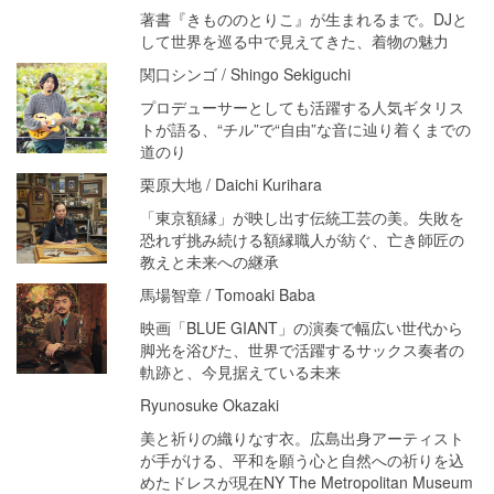
著書『きもののとりこ』が生まれるまで。DJと
して世界を巡る中で見えてきた、着物の魅力
関口シンゴ / Shingo Sekiguchi
プロデューサーとしても活躍する人気ギタリス
トが語る、“チル”で“自由”な音に辿り着くまでの
道のり
栗原大地 / Daichi Kurihara
「東京額縁」が映し出す伝統工芸の美。失敗を
恐れず挑み続ける額縁職人が紡ぐ、亡き師匠の
教えと未来への継承
馬場智章 / Tomoaki Baba
映画「BLUE GIANT」の演奏で幅広い世代から
脚光を浴びた、世界で活躍するサックス奏者の
軌跡と、今見据えている未来
Ryunosuke Okazaki
美と祈りの織りなす衣。広島出身アーティスト
が手がける、平和を願う心と自然への祈りを込
めたドレスが現在NY The Metropolitan Museum