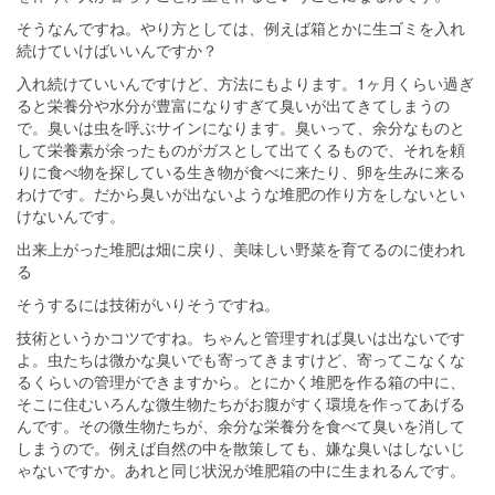
そうなんですね。やり方としては、例えば箱とかに生ゴミを入れ
続けていけばいいんですか？
入れ続けていいんですけど、方法にもよります。1ヶ月くらい過ぎ
ると栄養分や水分が豊富になりすぎて臭いが出てきてしまうの
で。臭いは虫を呼ぶサインになります。臭いって、余分なものと
して栄養素が余ったものがガスとして出てくるもので、それを頼
りに食べ物を探している生き物が食べに来たり、卵を生みに来る
わけです。だから臭いが出ないような堆肥の作り方をしないとい
けないんです。
出来上がった堆肥は畑に戻り、美味しい野菜を育てるのに使われ
る
そうするには技術がいりそうですね。
技術というかコツですね。ちゃんと管理すれば臭いは出ないです
よ。虫たちは微かな臭いでも寄ってきますけど、寄ってこなくな
るくらいの管理ができますから。とにかく堆肥を作る箱の中に、
そこに住むいろんな微生物たちがお腹がすく環境を作ってあげる
んです。その微生物たちが、余分な栄養分を食べて臭いを消して
しまうので。例えば自然の中を散策しても、嫌な臭いはしないじ
ゃないですか。あれと同じ状況が堆肥箱の中に生まれるんです。