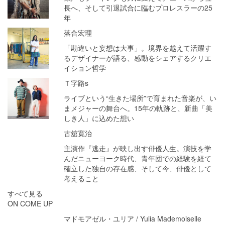
長へ、そして引退試合に臨むプロレスラーの25
年
落合宏理
「勘違いと妄想は大事」。境界を越えて活躍す
るデザイナーが語る、感動をシェアするクリエ
イション哲学
Ｔ字路s
ライブという“生きた場所”で育まれた音楽が、い
まメジャーの舞台へ。15年の軌跡と、新曲「美
しき人」に込めた想い
古舘寛治
主演作『逃走』が映し出す俳優人生。演技を学
んだニューヨーク時代、青年団での経験を経て
確立した独自の存在感、そして今、俳優として
考えること
すべて見る
ON COME UP
マドモアゼル・ユリア / Yulia Mademoiselle