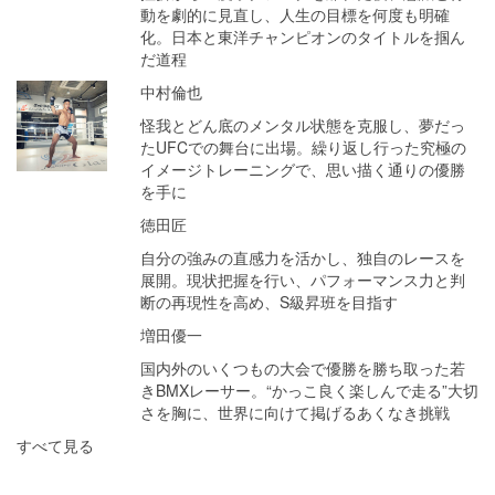
動を劇的に見直し、人生の目標を何度も明確
化。日本と東洋チャンピオンのタイトルを掴ん
だ道程
中村倫也
怪我とどん底のメンタル状態を克服し、夢だっ
たUFCでの舞台に出場。繰り返し行った究極の
イメージトレーニングで、思い描く通りの優勝
を手に
徳田匠
自分の強みの直感力を活かし、独自のレースを
展開。現状把握を行い、パフォーマンス力と判
断の再現性を高め、S級昇班を目指す
増田優一
国内外のいくつもの大会で優勝を勝ち取った若
きBMXレーサー。“かっこ良く楽しんで走る”大切
さを胸に、世界に向けて掲げるあくなき挑戦
すべて見る