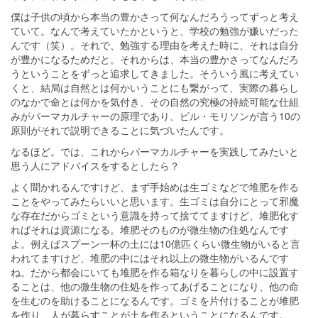
僕は子供の頃から本当の豊かさって何なんだろうってずっと考え
ていて。なんで考えていたかというと、学校の勉強が嫌いだった
んです（笑）。それで、勉強する理由を考えた時に、それは自分
が豊かになるためだと。それからは、本当の豊かさってなんだろ
うということをずっと追求してきました。そういう風に考えてい
くと、結局は自然とは何かいうことにも繋がって、実際の暮らし
のなかで命とは何かを気付き、その自然の究極の持続可能な仕組
みがパーマカルチャーの原理であり、ビル・モリソンが言う10の
原則がそれで説明できることに気づいたんです。
なるほど。では、これからパーマカルチャーを実践してみたいと
思う人にアドバイスをするとしたら？
よく聞かれるんですけど、まず手始めは生ゴミなどで堆肥を作る
ことをやってみたらいいと思います。生ゴミは自分にとって邪魔
な存在だからゴミという意識を持って捨ててますけど、堆肥化す
ればそれは資源になる。堆肥そのものが微生物の住処なんです
よ。例えばスプーン一杯の土には10億匹くらい微生物がいると言
われてますけど、堆肥の中にはそれ以上の微生物がいるんです
ね。だから都会にいても堆肥を作る箱なりを暮らしの中に設置す
ることは、他の微生物の住処を作ってあげることになり、他の命
を生むのを助けることになるんです。ゴミを片付けることが堆肥
を作り、人が暮らすことが土を作るということになるんです。