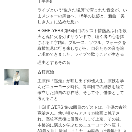
Ｔ字路s
ライブという“生きた場所”で育まれた音楽が、い
まメジャーの舞台へ。15年の軌跡と、新曲「美
しき人」に込めた想い
HIGHFLYERS 第64回目のゲスト情熱あふれる歌
声と魂に火を灯すサウンドで、聴く者の心を揺
さぶるＴ字路s。ブルース、ソウル、フォークを
縦横無尽に行き来しながら、自分たちの音を追
い求めてきました。ライブで歌うことが生きる
理由とするその音
古舘寛治
主演作『逃走』が映し出す俳優人生。演技を学
んだニューヨーク時代、青年団での経験を経て
確立した独自の存在感、そして今、俳優として
考えること
HIGHFLYERS 第62回目のゲストは、俳優の古舘
寛治さん。幼い頃からアメリカ映画に魅了さ
れ、高校卒業後に俳優を志して上京。その後、
本格的に演技を学ぶためニューヨークへ渡り、
30歳を前に帰国しました。4年後には青年団に入