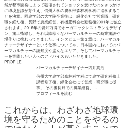
然が都市開発によって破壊されてショックを受けたのをきっかけ
に環境意識が芽生え、信州大学の農学部森林科学科に進学するこ
とを決意。同農学部の大学院卒業後は、緑化会社で営業職、研究
職を経た後、長野で農業経営、有機肥料会社勤務後2001年に独立
されます。2015年の愛知万博でオーガニックレストランをデザイ
ン、施工指導し、それ以降様々なパーマカルチャーの商業施設や
場作りに携わってきました。インタビュー第１章は、パーマカル
チャーデザイナーという仕事についてや、日本国内においてのパ
ーマカルチャーの認知度や盛んなエリア、そしてパーマカルチャ
ーを実践したい人へのアドバイスもいただきました。
PROFILE
パーマカルチャーデザイナー
四井真治
信州大学農学部森林科学科にて農学研究科修士
課程修了後、緑化会社にて営業・研究職に従
事。 その後長野での農業経営、
...
プロフィールを読む
これからは、わざわざ地球環
境を守るためのことをやるの