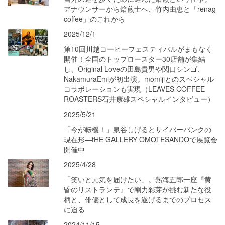
アナウンサーから焙煎士へ、竹内由恵と「renag
coffee」のこれから
2025/12/1
第10回川越コーヒーフェスティバルがまもなく
開催！全国のトップロースター30店舗が集結
し、Original Loveの田島貴男や関口シンゴ、
NakamuraEmiが初出演。momijiとのスペシャル
コラボレーションも実現（LEAVES COFFEE
ROASTERS石井康雄スペシャルインタビュー）
2025/5/21
「今が転機！」泉谷しげるとサイバーパンクの
現在形―tHE GALLERY OMOTESANDOで展覧会
開催中
2025/4/28
「笑いと元気を届けたい」。熱海五郎一座『黄
昏のリストランテ』で剛力彩芽が挑む新たな役
柄と、俳優として成長を遂げるまでのプロセス
に迫る
2024/11/15