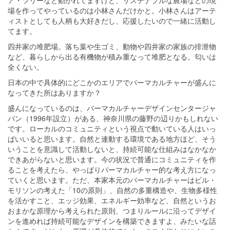
ア・ツリーなど動かれてますけど、サステナブルな農場などの現
場を作ってやっているのは小林さんだけかと。小林さんはアーテ
ィストとしても人柄も大好きだし、応援したいので一緒に活動し
てます。
四井家の堆肥場。落ち葉や生ゴミ、動物や四井家の家族の排泄物
など、暮らしから出る有機物が積み重なって堆肥となる。匂いは
全くない。
日本の中で具体的にどこかのエリアでパーマカルチャーが盛んに
なってきた所はありますか？
盛んになっているのは、パーマカルチャーデザインセンタージャ
パン（1996年設立）がある、神奈川県の藤野の辺りかもしれない
です。ローカルのコミュニティという視点で動いている人はいっ
ぱいいると思います。自然と連動する環境である地方ほど、そう
いうことを意識して活動しないと、持続可能な仕組みはなかなか
できあがらないと思います。今の状況で普通にコミュニティを作
ることを考えたら、やっぱりパーマカルチャー的な考え方になっ
ていくと思います。ただ、本家本元のパーマカルチャーはビル・
モリソンの考えた「10の原則」、自然の多重構造や、生物多様性
を活かすこと、エッジ効果、エネルギー効率など、自然というお
おまかな原理から考えられた原則、つまりルールに沿ってデザイ
ンを進めれば持続可能なデザインを構築できますよ、みたいな話