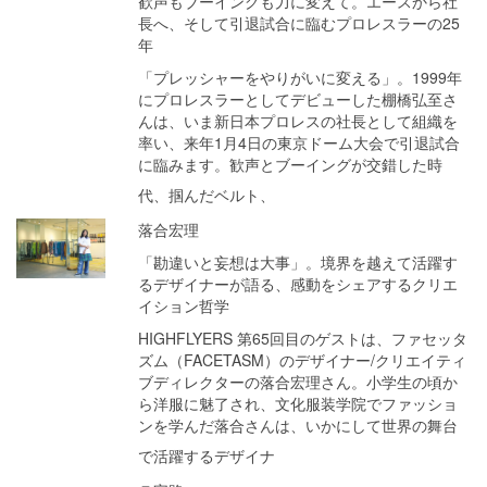
歓声もブーイングも力に変えて。エースから社
長へ、そして引退試合に臨むプロレスラーの25
年
「プレッシャーをやりがいに変える」。1999年
にプロレスラーとしてデビューした棚橋弘至さ
んは、いま新日本プロレスの社長として組織を
率い、来年1月4日の東京ドーム大会で引退試合
に臨みます。歓声とブーイングが交錯した時
代、掴んだベルト、
落合宏理
「勘違いと妄想は大事」。境界を越えて活躍す
るデザイナーが語る、感動をシェアするクリエ
イション哲学
HIGHFLYERS 第65回目のゲストは、ファセッタ
ズム（FACETASM）のデザイナー/クリエイティ
ブディレクターの落合宏理さん。小学生の頃か
ら洋服に魅了され、文化服装学院でファッショ
ンを学んだ落合さんは、いかにして世界の舞台
で活躍するデザイナ