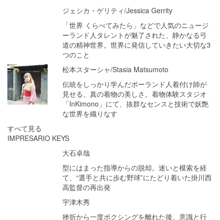
ジェシカ・ゲリティ/Jessica Gerrity
「世界 くらべてみたら」などで人気のニュージ
ーランド人タレントが魅了された、静かなる弓
道の精神世界。世界に発信していきたい大切な3
つのこと
松本スターシャ/Stasia Matsumoto
伝統をしっかり学んだポーランド人着付け師が
見せる、真の着物の美しさ。着物体験スタジオ
「InKimono」にて、抜群なセンスと技術で妖艶
な世界を織りなす
すべて見る
IMPRESARIO KEYS
大石卓哉
型にはまった指導からの脱却。迷いと模索を経
て、“選手と共に歩む野球”にたどり着いた掛川西
高監督の再出発
宇津木秀
挫折から一度ボクシングを離れた後、意識と行