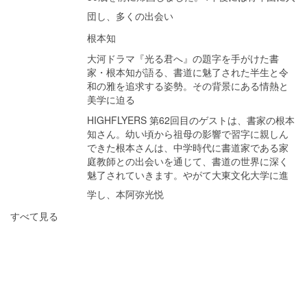
団し、多くの出会い
根本知
大河ドラマ『光る君へ』の題字を手がけた書
家・根本知が語る、書道に魅了された半生と令
和の雅を追求する姿勢。その背景にある情熱と
美学に迫る
HIGHFLYERS 第62回目のゲストは、書家の根本
知さん。幼い頃から祖母の影響で習字に親しん
できた根本さんは、中学時代に書道家である家
庭教師との出会いを通じて、書道の世界に深く
魅了されていきます。やがて大東文化大学に進
学し、本阿弥光悦
すべて見る