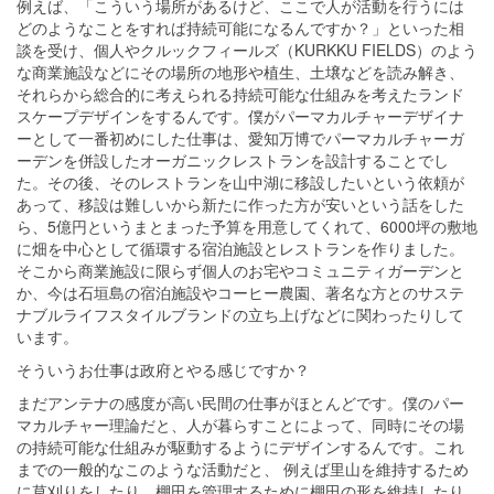
例えば、「こういう場所があるけど、ここで人が活動を行うには
どのようなことをすれば持続可能になるんですか？」といった相
談を受け、個人やクルックフィールズ（KURKKU FIELDS）のよう
な商業施設などにその場所の地形や植生、土壌などを読み解き、
それらから総合的に考えられる持続可能な仕組みを考えたランド
スケープデザインをするんです。僕がパーマカルチャーデザイナ
ーとして一番初めにした仕事は、愛知万博でパーマカルチャーガ
ーデンを併設したオーガニックレストランを設計することでし
た。その後、そのレストランを山中湖に移設したいという依頼が
あって、移設は難しいから新たに作った方が安いという話をした
ら、5億円というまとまった予算を用意してくれて、6000坪の敷地
に畑を中心として循環する宿泊施設とレストランを作りました。
そこから商業施設に限らず個人のお宅やコミュニティガーデンと
か、今は石垣島の宿泊施設やコーヒー農園、著名な方とのサステ
ナブルライフスタイルブランドの立ち上げなどに関わったりして
います。
そういうお仕事は政府とやる感じですか？
まだアンテナの感度が高い民間の仕事がほとんどです。僕のパー
マカルチャー理論だと、人が暮らすことによって、同時にその場
の持続可能な仕組みが駆動するようにデザインするんです。これ
までの一般的なこのような活動だと、 例えば里山を維持するため
に草刈りをしたり、棚田を管理するために棚田の形を維持したり