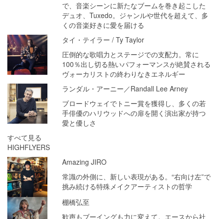
で、音楽シーンに新たなブームを巻き起こした
デュオ、Tuxedo。ジャンルや世代を超えて、多
くの音楽好きに愛を届ける
タイ・テイラー / Ty Taylor
圧倒的な歌唱力とステージでの支配力。常に
100％出し切る熱いパフォーマンスが絶賛される
ヴォーカリストの終わりなきエネルギー
ランダル・アーニー／Randall Lee Arney
ブロードウェイでトニー賞を獲得し、多くの若
手俳優のハリウッドへの扉を開く演出家が持つ
愛と優しさ
すべて見る
HIGHFLYERS
Amazing JIRO
常識の外側に、新しい表現がある。“右向け左”で
挑み続ける特殊メイクアーティストの哲学
棚橋弘至
歓声もブーイングも力に変えて。エースから社