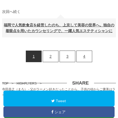
次回へ続く
福岡で人気飲食店を経営したのち、上京して美容の世界へ。独自の
着眼点を用いたカウンセリングで、一躍人気エステティシャンに
1
2
3
4
SHARE
TOP
>
HIGHFLYERS
>
寺田昌之（まろ） - 父がラーメン好きだったことから、子供の頃からご褒美はラ
ーメン。その後、飲食店経営時にあるきっかけで本格的に始まった食べ歩き
Tweet
シェア