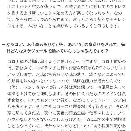
けど、登山と同じで、そこに行くまでの道のりは楽しいけれど、
上に上がると空気が薄いんで、維持することに対してのストレス
を抱えるより新しいことを始める方が楽しくなっちゃう。なの
で、ある程度上りつめたら辞めて、違うところで新たなチャレン
ジをする、みたいなことを繰り返しているような気もします。
なるほど。お仕事もありながら、あれだけの食巡りをされて、毎
日どんなスケジュールで動いていらっしゃるのですか？
コロナ禍の時期は思うように動けなかったですが、コロナ前や今
は、朝起きて、まずランチに行くお店を5軒から7軒ぐらいリスト
アップします。お店の営業時間や味の薄さ、濃さなどによって行
く順番を決めないといけないので、結構な能力が必要なんです
（笑）。ランチを食べに行った後は家に帰って、お風呂に入って
体温を上げてから運動します。その日に食べたもののメインは炭
水化物か、それともタンパク質か、などによってトレーニング内
容を考えます。そして夜はコース料理を2軒必ず行きます。その後
家に帰ってきた後、夜中に美容の商品企画の仕事をします。ノウ
ハウがないとできないんでしょうけども、僕は工場の中で菌検査
などもやっていて、成分やレシピなどについてある程度知識があ