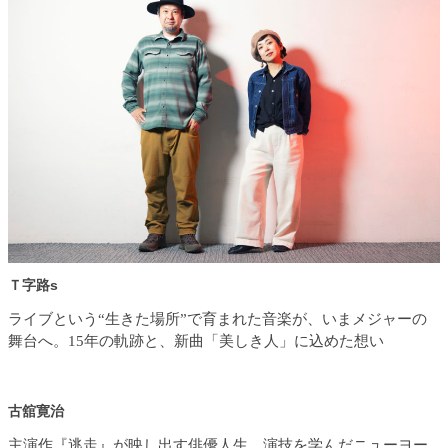
Ｔ字路s
ライブという“生きた場所”で育まれた音楽が、いまメジャーの
舞台へ。15年の軌跡と、新曲「美しき人」に込めた想い
古舘寛治
主演作『逃走』が映し出す俳優人生。演技を学んだニューヨー