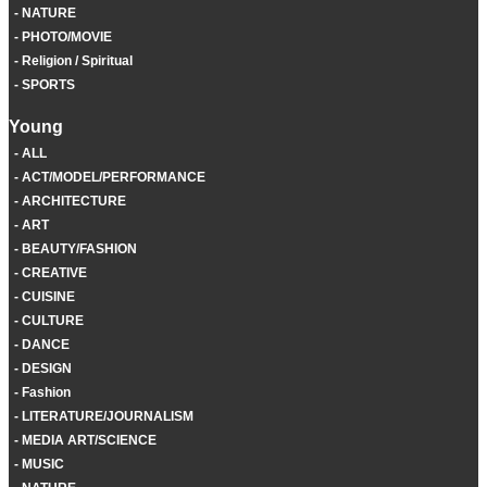
NATURE
PHOTO/MOVIE
Religion / Spiritual
SPORTS
Young
ALL
ACT/MODEL/PERFORMANCE
ARCHITECTURE
ART
BEAUTY/FASHION
CREATIVE
CUISINE
CULTURE
DANCE
DESIGN
Fashion
LITERATURE/JOURNALISM
MEDIA ART/SCIENCE
MUSIC