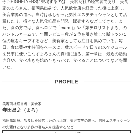
今回HIGHFLYERSに登場するのは、美容商社の経営者であり、美食
家のまろさん。福岡県出身で、人気飲食店を経営した後に上京し、
美容業界の道へ。当時は珍しかった男性エステティシャンとして活
躍したり、様々な人気化粧品を開発・販売するなどしてきた。ま
た、食の方では、食べログで「maro-j」や「麺テロリストまろ」の
ハンドルネームで、年間レビュー数が２位を引き離して断トツの１
位の座をキープするなど、美食家としても注目を集めている。毎
日、食に費やす時間をベースに、猛スピードで日々のスケジュール
を見事に使いこなすまろさんの真相に迫る。第一章は、最近の活動
内容や、食べ歩きを始めたきっかけ、食べることについてなどを聞
いた。
PROFILE
美容商社経営者・美食家
寺田昌之（まろ）
福岡県出身。飲食店を経営したのち上京、美容業界の道へ。男性エスティシャン
の先駆けとなり多数の著名人を担当するなど
...