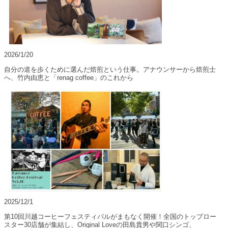
2026/1/20
自分の道を歩くために選んだ焙煎という仕事。アナウンサーから焙煎士
へ、竹内由恵と「renag coffee」のこれから
2025/12/1
第10回川越コーヒーフェスティバルがまもなく開催！全国のトップロー
スター30店舗が集結し、Original Loveの田島貴男や関口シンゴ、