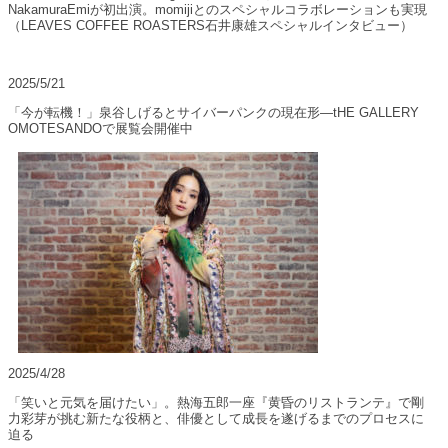
NakamuraEmiが初出演。momijiとのスペシャルコラボレーションも実現
（LEAVES COFFEE ROASTERS石井康雄スペシャルインタビュー）
2025/5/21
「今が転機！」泉谷しげるとサイバーパンクの現在形―tHE GALLERY
OMOTESANDOで展覧会開催中
2025/4/28
「笑いと元気を届けたい」。熱海五郎一座『黄昏のリストランテ』で剛
力彩芽が挑む新たな役柄と、俳優として成長を遂げるまでのプロセスに
迫る