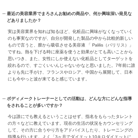
最近の美容業界でまろさんお勧めの商品や、何か興味深い発見な
どありましたか？
実は美容業界を知れば知るほど、化粧品に興味がなくなっていく
のも事実なのですが、自分が開発した製品の中から比較的新しい
もので言うと、膣から吸収させる美容液 「 Palilis（パリリス）」
ですね。熱を下げる時に座薬を使うと効果がとても高いことから
思いつき、また、女性にしか使えない化粧品としてターゲットを
絞れるので、すごくいいんじゃないかなと思いました。7年前に誰
よりも先に手がけ、フランスやロシア、中国から展開して、日本
にも今やっと波が来てると感じています。
ボディメークトレーナーとしての活動は、どんな方にどんな指導
をされることが多いですか？
今は誰にでも教えるということはせず、指名をもらったタレント
の方々などに教えています。現在の生活の状況をカウンセリング
して、その方に合うやり方をアドバイスしたり、トレーニングの
指導を行います。よく「3ヶ月でダイエット10キロダイエットに