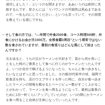
成功しました！」というのを聞きますが、ああいうのは絶対に失
敗するんです。皆さんには「リバウンドの可能性は死ぬまである
ので、一生ものにしてください」といつも言っていて、その習慣
を教えている感じですね。
そして食の方では、“―年間で外食2500食、コース料理500軒、外
食にかけるお金が月1000万。全県食覇3周目”という尋常ではない
数を食されていますが、最初の食巡りはどんな風にして始まった
んですか？
元を辿ると、うちの父がラーメンが大好きで、昔から何か良いこ
とをした時のご褒美として食べに行くのがラーメンだったんです
よ。いつか自分で稼げるようになったら、ちゃんと食べ歩きをし
たいなとはずっと思っていました。その後20代前半の頃、福岡で
飲食店を持ち、店のウエブサイトを作った時に、自分が食べ歩き
したラーメンの情報を載せるとページビュー数がすごく上がるこ
とがわかって、ラーメンを食べ周るようになって。最初は集客の
ために1日一軒くらいアップしていたのが、いつの間にかラーメン
を食べ周ること自体が主体になっていったんです。