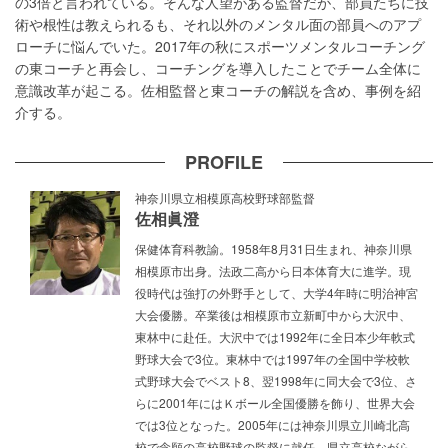
の3倍と言われている。そんな人望がある監督だが、部員たちに技
術や根性は教えられるも、それ以外のメンタル面の部員へのアプ
ローチに悩んでいた。2017年の秋にスポーツメンタルコーチング
の東コーチと再会し、コーチングを導入したことでチーム全体に
意識改革が起こる。佐相監督と東コーチの解説を含め、事例を紹
介する。
PROFILE
神奈川県立相模原高校野球部監督
佐相眞澄
保健体育科教諭。1958年8月31日生まれ、神奈川県
相模原市出身。法政二高から日本体育大に進学。現
役時代は強打の外野手として、大学4年時に明治神宮
大会優勝。卒業後は相模原市立新町中から大沢中、
東林中に赴任。大沢中では1992年に全日本少年軟式
野球大会で3位。東林中では1997年の全国中学校軟
式野球大会でベスト8、翌1998年に同大会で3位、さ
らに2001年にはＫボール全国優勝を飾り、世界大会
では3位となった。2005年には神奈川県立川崎北高
校で念願の高校野球の監督に就任。県立高校ながら