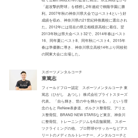
「超攻撃的野球」を標榜し2年連続で桐蔭学園に勝
利。2007年秋の神奈川県大会ではベスト4という好
成績を収め、神奈川県の21世紀枠推薦校に選出され
た。2012年には現在の県立相模原高校に着任。翌
2013年秋は県大会ベスト32で、2014年春はベスト
16、同年夏にベスト8、同年秋にベスト4、2015年
春は準優勝に導き、神奈川県立高校14年ぶり同校初
の関東大会に出場した。
スポーツメンタルコーチ
東篤志
フィールドフロー認定 スポーツメンタルコーチ 東
篤志（ひがし あつし） 株式会社ブライトスターズ
代表。 「自ら輝き、世の中を輝かせる。」という理
念のもと ReNew表参道、ポルクス整骨院、アリエ
ス整骨院、BRAND NEW STARSなど東京、神奈川
に整骨院、トレーニングジムを6店舗展開。 スポー
ツクライミングの他、 プロ野球やサッカーなどアス
リートのメディカルトレーナー、メンタルコーチと