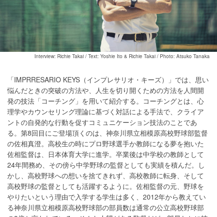
Interview: Richie Takai / Text: Yoshie Ito & Richie Takai / Photo: Atsuko Tanaka
「IMPRRESARIO KEYS（インプレサリオ・キーズ）」では、思い
悩んだときの突破の方法や、人生を切り開くための方法を人間開
発の技法「コーチング」を用いて紹介する。コーチングとは、心
理学やカウンセリング理論に基づく対話による手法で、クライア
ントの自発的な行動を促すコミュニケーション技法のことであ
る。第8回目にご登場頂くのは、神奈川県立相模原高校野球部監督
の佐相真澄。高校生の時にプロ野球選手か教師になる夢を抱いた
佐相監督は、日本体育大学に進学。卒業後は中学校の教師として
24年間務め、その傍ら中学野球の監督としても実績を積んだ。し
かし、高校野球への想いを捨てきれず、高校教師に転身、そして
高校野球の監督としても活躍するように。佐相監督の元、野球を
やりたいという理由で入学する学生は多く、2012年から教えてい
る神奈川県立相模原高校野球部の部員数は通常の公立高校野球部