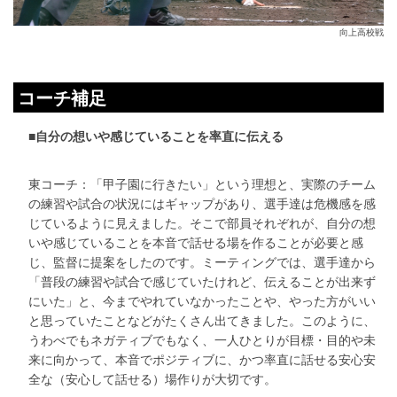
向上高校戦
コーチ補足
■自分の想いや感じていることを率直に伝える
東コーチ：「甲子園に行きたい」という理想と、実際のチーム
の練習や試合の状況にはギャップがあり、選手達は危機感を感
じているように見えました。そこで部員それぞれが、自分の想
いや感じていることを本音で話せる場を作ることが必要と感
じ、監督に提案をしたのです。ミーティングでは、選手達から
「普段の練習や試合で感じていたけれど、伝えることが出来ず
にいた」と、今までやれていなかったことや、やった方がいい
と思っていたことなどがたくさん出てきました。このように、
うわべでもネガティブでもなく、一人ひとりが目標・目的や未
来に向かって、本音でポジティブに、かつ率直に話せる安心安
全な（安心して話せる）場作りが大切です。