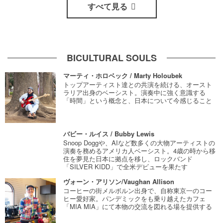
すべて見る
BICULTURAL SOULS
マーティ・ホロベック / Marty Holoubek
トップアーティスト達との共演を続ける、オースト
ラリア出身のベーシスト。演奏中に強く意識する
「時間」という概念と、日本について今感じること
バビー・ルイス / Bubby Lewis
Snoop Doggや、AIなど数多くの大物アーティストの
演奏を務めるアメリカ人ベーシスト。4歳の時から移
住を夢見た日本に拠点を移し、ロックバンド
「SILVER KIDD」で全米デビューを果たす
ヴォーン・アリソン/Vaughan Allison
コーヒーの街メルボルン出身で、自称東京一のコー
ヒー愛好家。パンデミックをも乗り越えたカフェ
「MIA MIA」にて本物の交流を図れる場を提供する