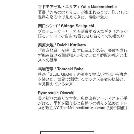
マドモアゼル・ユリア / Yulia Mademoiselle
著書『きもののとりこ』が生まれるまで。DJとして
世界を巡る中で見えてきた、着物の魅力
関口シンゴ / Shingo Sekiguchi
プロデューサーとしても活躍する人気ギタリストが
語る、“チル”で“自由”な音に辿り着くまでの道のり
栗原大地 / Daichi Kurihara
「東京額縁」が映し出す伝統工芸の美。失敗を恐れ
ず挑み続ける額縁職人が紡ぐ、亡き師匠の教えと未
来への継承
馬場智章 / Tomoaki Baba
映画「BLUE GIANT」の演奏で幅広い世代から脚光
を浴びた、世界で活躍するサックス奏者の軌跡と、
今見据えている未来
Ryunosuke Okazaki
美と祈りの織りなす衣。広島出身アーティストが手
がける、平和を願う心と自然への祈りを込めたドレ
スが現在NY The Metropolitan Museumで展示開催中