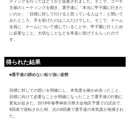
ティングを行ってはどうかと提案されました。そこで、コーチ
主催のミーティングを開き、選手達に「本当に甲子園に行きた
いのか」「目標に対して行けると思っている人は？」と聞いて
みたところ、手を挙げたのは二人だけでした。そこで、チーム
全員に、チームについて感じていることや、甲子園に行くため
に必要なこと、大切なことなどを率直に挙げてもらったので
す。
得られた結果
■選手達の諦めない粘り強い姿勢
目標に対しての想いを明確にし、本気度を確かめ合ったこと、
目標に向けて必要なことが明確になったことで選手達の行動に
変化が起きた。2018年春季神奈川県大会地区予選での試合で、
9回表で逆転された時、次の9回裏で選手達の本気度が発揮され
た。