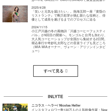
2025/4/28
「笑いと元気を届けたい」。熱海五郎一座『黄昏の
リストランテ』で剛力彩芽が挑む新たな役柄と、俳
優として成長を遂げるまでのプロセスに迫る
2024/11/15
小江戸川越の冬の風物詩「川越コーヒーフェスティ
バル」が9回目の開催へ。モンゴルと台湾も加わり、
大人気コーヒーショップが全国から集結する2日間。
堀込泰行や奇妙礼太郎などの音楽ライブも見どころ
（MIA MIAオーナー、ヴォーン・アリソンインタビ
ュー）
すべて見る
INLYTE
ニコラス・ヘラー/ Nicolas Heller
インスタフォロワー数130万人の人気映像作家・New