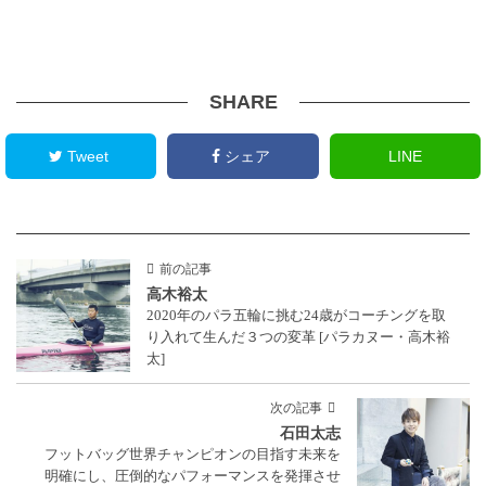
SHARE
Tweet
シェア
LINE
前の記事
高木裕太
2020年のパラ五輪に挑む24歳がコーチングを取
り入れて生んだ３つの変革 [パラカヌー・高木裕
太]
次の記事
石田太志
フットバッグ世界チャンピオンの目指す未来を
明確にし、圧倒的なパフォーマンスを発揮させ