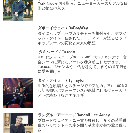
York Nicoが切り取る、ニューヨーカーのリアルな日
常と都会の息吹
ダボーイウェイ / DaBoyWay
タイにヒップホップカルチャーを根付かせ、デフジ
ャム・タイを一任されたアーティストが語るヒップ
ホップシーンの変化と未来の展望
タキシード / Tuxedo
80年代ディスコ・ブギー x 90年代Gファンクで、音
楽シーンに新たなブームを巻き起こしたデュオ、
Tuxedo。ジャンルや世代を超えて、多くの音楽好き
に愛を届ける
タイ・テイラー / Ty Taylor
圧倒的な歌唱力とステージでの支配力。常に100％出
し切る熱いパフォーマンスが絶賛されるヴォーカリ
ストの終わりなきエネルギー
ランダル・アーニー／Randall Lee Arney
ブロードウェイでトニー賞を獲得し、多くの若手俳
優のハリウッドへの扉を開く演出家が持つ愛と優し
さ