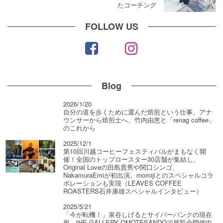
たコーチング
FOLLOW US
Blog
2026/1/20
自分の道を歩くために選んだ焙煎という仕事。アナ
ウンサーから焙煎士へ、竹内由恵と「renag coffee」
のこれから
2025/12/1
第10回川越コーヒーフェスティバルがまもなく開
催！全国のトップロースター30店舗が集結し、
Original Loveの田島貴男や関口シンゴ、
NakamuraEmiが初出演。momijiとのスペシャルコラ
ボレーションも実現（LEAVES COFFEE
ROASTERS石井康雄スペシャルインタビュー）
2025/5/21
「今が転機！」泉谷しげるとサイバーパンクの現在
形―tHE GALLERY OMOTESANDOで展覧会開催中