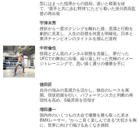
型にはまった指導からの脱却。迷いと模索を経
て、“選手と共に歩む野球”にたどり着いた掛川西高監
督の再出発
宇津木秀
挫折から一度ボクシングを離れた後、意識と行動を
劇的に見直し、人生の目標を何度も明確化。日本と
東洋チャンピオンのタイトルを掴んだ道程
中村倫也
怪我とどん底のメンタル状態を克服し、夢だった
UFCでの舞台に出場。繰り返し行った究極のイメー
ジトレーニングで、思い描く通りの優勝を手に
徳田匠
自分の強みの直感力を活かし、独自のレースを展
開。現状把握を行い、パフォーマンス力と判断の再
現性を高め、S級昇班を目指す
増田優一
国内外のいくつもの大会で優勝を勝ち取った若き
BMXレーサー。“かっこ良く楽しんで走る”大切さを胸
に、世界に向けて掲げるあくなき挑戦