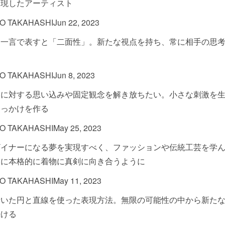
実現したアーティスト
O TAKAHASHI
Jun 22, 2023
を一言で表すと「二面性」。新たな視点を持ち、常に相手の思
う
O TAKAHASHI
Jun 8, 2023
とに対する思い込みや固定観念を解き放ちたい。小さな刺激を
きっかけを作る
O TAKAHASHI
May 25, 2023
ザイナーになる夢を実現すべく、ファッションや伝統工芸を学
中に本格的に着物に真剣に向き合うように
O TAKAHASHI
May 11, 2023
着いた円と直線を使った表現方法。無限の可能性の中から新た
続ける