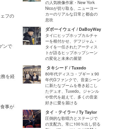
の人気映像作家・New York
Nicoが切り取る、ニューヨー
カーのリアルな日常と都会の
シェフの
息吹
ダボーイウェイ / DaBoyWay
タイにヒップホップカルチャ
ーを根付かせ、デフジャム・
ゲンで
タイを一任されたアーティス
トが語るヒップホップシーン
の変化と未来の展望
タキシード / Tuxedo
80年代ディスコ・ブギー x 90
激務を経
年代Gファンクで、音楽シーン
に新たなブームを巻き起こし
たデュオ、Tuxedo。ジャンル
や世代を超えて、多くの音楽
好きに愛を届ける
の食事が
タイ・テイラー / Ty Taylor
圧倒的な歌唱力とステージで
の支配力。常に100％出し切る