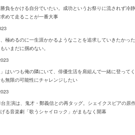
に勝負をかける自分でいたい。成功というお祭りに流されず冷
を求めて走ることが一番大事
023
は、極めるのに一生涯かかるようなことを追求していきたかっ
てもいまだに掴めない。
2023
ス」はいつも俺の隣にいて、俳優生活を肩組んで一緒に登って
でも無限の可能性にチャレンジしたい
2023
舞台主演は、鬼才・鄭義信との再タッグ。シェイクスピアの原
広げる音楽劇「歌うシャイロック」がまもなく開幕