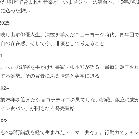
きた場所”で育まれた音楽が、いまメジャーの舞台へ。15年の
」に込めた想い
 2025
が映し出す俳優人生。演技を学んだニューヨーク時代、青年団
独自の存在感、そして今、俳優として考えること
4
る君へ』の題字を手がけた書家・根本知が語る、書道に魅了さ
求する姿勢。その背景にある情熱と美学に迫る
2024
業25年を迎えたショコラティエの果てしない挑戦。銀座に志
タイン食パン」が間もなく発売開始
2023
度もの試行錯誤を経て生まれたテーマ「共存」。行動力でチャ