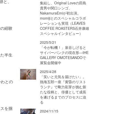
軌跡と、
集結し、Original Loveの田島
貴男や関口シンゴ、
NakamuraEmiが初出演。
momijiとのスペシャルコラボ
レーションも実現（LEAVES
での経験
COFFEE ROASTERS石井康雄
スペシャルインタビュー）
2025/5/21
「今が転機！」泉谷しげると
サイバーパンクの現在形―tHE
れた半生
GALLERY OMOTESANDOで
展覧会開催中
2025/4/28
「笑いと元気を届けたい」。
かわとの
熱海五郎一座『黄昏のリスト
ランテ』で剛力彩芽が挑む新
たな役柄と、俳優として成長
を遂げるまでのプロセスに迫
る
ンスを掴
2024/11/15