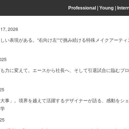
Professional
|
Young
|
Inter
 17, 2026
しい表現がある。“右向け左”で挑み続ける特殊メイクアーティ
025
グも力に変えて。エースから社長へ、そして引退試合に臨むプ
025
は大事」。境界を越えて活躍するデザイナーが語る、感動をシ
哲学
025