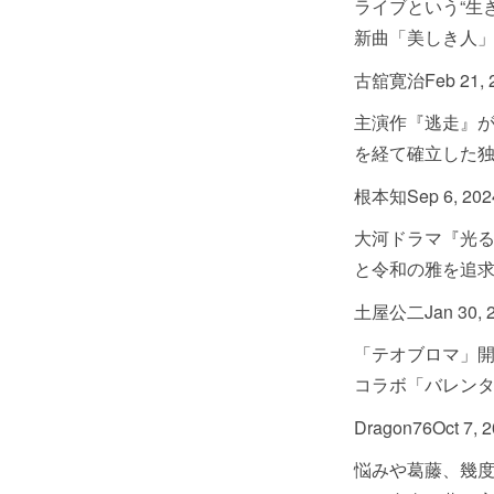
ライブという“生
新曲「美しき人
古舘寛治
Feb 21,
主演作『逃走』
を経て確立した
根本知
Sep 6, 202
大河ドラマ『光
と令和の雅を追
土屋公二
Jan 30, 
「テオブロマ」開
コラボ「バレン
Dragon76
Oct 7, 
悩みや葛藤、幾