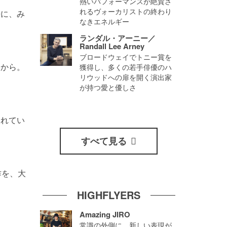
熱いパフォーマンスが絶賛さ
れるヴォーカリストの終わり
静に、み
なきエネルギー
ランダル・アーニー／
Randall Lee Arney
ブロードウェイでトニー賞を
たから。
獲得し、多くの若手俳優のハ
リウッドへの扉を開く演出家
が持つ愛と優しさ
くれてい
すべて見る
作を、大
HIGHFLYERS
Amazing JIRO
常識の外側に、新しい表現が