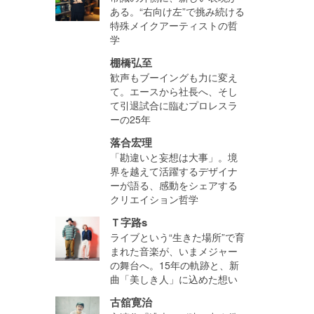
ある。“右向け左”で挑み続ける
特殊メイクアーティストの哲
学
棚橋弘至
歓声もブーイングも力に変え
て。エースから社長へ、そし
て引退試合に臨むプロレスラ
ーの25年
落合宏理
「勘違いと妄想は大事」。境
界を越えて活躍するデザイナ
ーが語る、感動をシェアする
クリエイション哲学
Ｔ字路s
ライブという“生きた場所”で育
まれた音楽が、いまメジャー
の舞台へ。15年の軌跡と、新
曲「美しき人」に込めた想い
古舘寛治