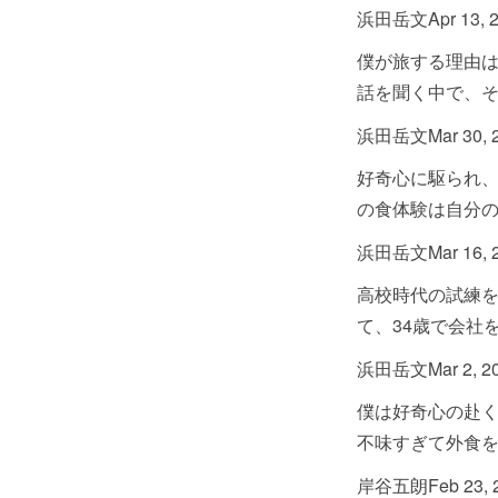
浜田岳文
Apr 13, 
僕が旅する理由
話を聞く中で、
浜田岳文
Mar 30, 
好奇心に駆られ、
の食体験は自分
浜田岳文
Mar 16, 
高校時代の試練を
て、34歳で会社
浜田岳文
Mar 2, 2
僕は好奇心の赴
不味すぎて外食
岸谷五朗
Feb 23,