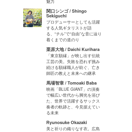
魅力
関口シンゴ / Shingo
Sekiguchi
プロデューサーとしても活躍
する人気ギタリストが語
る、“チル”で“自由”な音に辿り
着くまでの道のり
栗原大地 / Daichi Kurihara
「東京額縁」が映し出す伝統
工芸の美。失敗を恐れず挑み
続ける額縁職人が紡ぐ、亡き
師匠の教えと未来への継承
馬場智章 / Tomoaki Baba
映画「BLUE GIANT」の演奏
で幅広い世代から脚光を浴び
た、世界で活躍するサックス
奏者の軌跡と、今見据えてい
る未来
Ryunosuke Okazaki
美と祈りの織りなす衣。広島