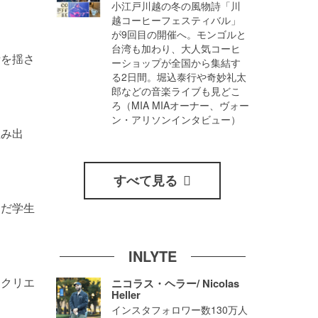
小江戸川越の冬の風物詩「川
越コーヒーフェスティバル」
が9回目の開催へ。モンゴルと
台湾も加わり、大人気コーヒ
考を揺さ
ーショップが全国から集結す
る2日間。堀込泰行や奇妙礼太
郎などの音楽ライブも見どこ
ろ（MIA MIAオーナー、ヴォー
ン・アリソンインタビュー）
生み出
すべて見る
んだ学生
INLYTE
なクリエ
ニコラス・ヘラー/ Nicolas
Heller
インスタフォロワー数130万人