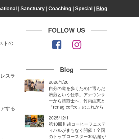
national
|
Sanctuary
|
Coaching
|
Special
|
Blog
FOLLOW US
ストの
Blog
ロレスラ
2026/1/20
自分の道を歩くために選んだ
焙煎という仕事。アナウンサ
ーから焙煎士へ、竹内由恵と
「renag coffee」のこれから
ェアする
2025/12/1
第10回川越コーヒーフェステ
ィバルがまもなく開催！全国
のトップロースター30店舗が