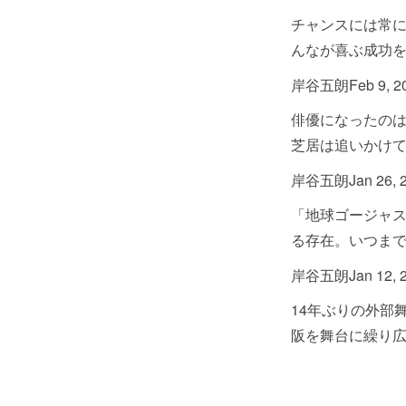
チャンスには常
んなが喜ぶ成功
岸谷五朗
Feb 9, 2
俳優になったの
芝居は追いかけ
岸谷五朗
Jan 26, 
「地球ゴージャ
る存在。いつま
岸谷五朗
Jan 12, 
14年ぶりの外部
阪を舞台に繰り