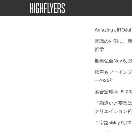
Amazing JIRO
Jul
常識の外側に、新
哲学
棚橋弘至
Nov 6, 2
歓声もブーイン
ーの25年
落合宏理
Jul 8, 2
「勘違いと妄想
クリエイション
Ｔ字路s
May 9, 2