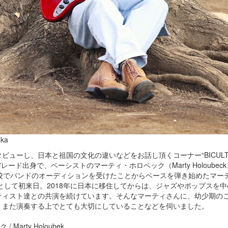
aka
ューし、日本と祖国の文化の違いなどをお話し頂くコーナー“BICULTU
ード出身で、ベーシストのマーティ・ホロベック（Marty Holoubec
校でバンドのオーディションを受けたことからベースを弾き始めたマー
として初来日。2018年に日本に移住してからは、ジャズやポップスを
ティスト達との共演を続けています。そんなマーティさんに、幼少期の
、また演奏する上でとても大切にしていることなどを伺いました。
Marty Holoubek