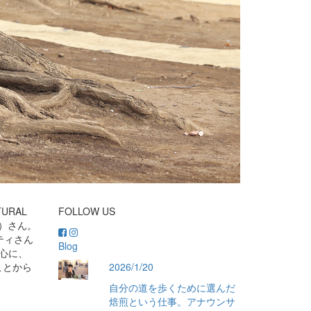
RAL
FOLLOW US
k）さん。
ティさん
Blog
中心に、
ことから
2026/1/20
自分の道を歩くために選んだ
焙煎という仕事。アナウンサ