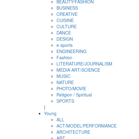
BEAUTY/FASHION
BUSINESS
CREATIVE
CUISINE
CULTURE
DANCE
DESIGN
e-sports
ENGINEERING
Fashion
LITERATURE/JOURNALISM
MEDIA ART/SCIENCE
MUSIC
NATURE
PHOTO/MOVIE
Religion / Spiritual
SPORTS
|
Young
ALL
ACT/MODEL/PERFORMANCE
ARCHITECTURE
ART