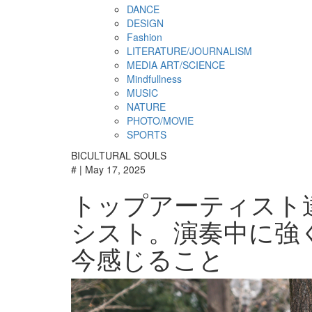
DANCE
DESIGN
Fashion
LITERATURE/JOURNALISM
MEDIA ART/SCIENCE
Mindfullness
MUSIC
NATURE
PHOTO/MOVIE
SPORTS
BICULTURAL SOULS
# | May 17, 2025
トップアーティスト
シスト。演奏中に強
今感じること