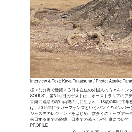
Interview & Text: Kaya Takatsuna / Photo: Atsuko Tan
様々な分野で活躍する日本在住の外国人の方々をインタビ
SOULS”。第31回目のゲストは、オーストラリアのアデレ
音楽に造詣の深い両親の元に生まれ、13歳の時に中学
は、2015年にラガーフォンズというバンドのメンバー
ジャズ界のレジェンドをはじめ、数多くのトップアー
来日するまでの経緯、日本での暮らしや仕事について
PROFILE
ベーシスト
マーティ・ホロベック / 