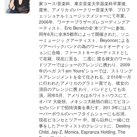
家コース/音楽科、東京音楽大学器楽科卒業後、
渡米。アメリカ のバークリー音楽大学、プロフ
ェッショナルミュージックメジャーにて卒業。
2006年、ワーナーブラザーズレコーディングア
ーティスト、Eric Benetの全 米ツアーに参加。
同年6月に全米5都市によって開催された、ソニ
ーミュージッ クアーティスト、Beyonceによる
ツアーバックバンドの為のワールドオーディ シ
ョンに合格、ファーストキーボーディストとし
て在籍、現在に至る。 二度に 渡る彼女のワール
ドツアーではショーのアレンジに携わり、2009
年のべガ ス“I am Yours”ショーでは、ストリング
スアレンジメントを全て任される。2 010年一月
に行われたアメリカのグラミー賞でも、彼女の
演目のアレンジに携 わり、バンドとしても出
演。同年5月、アメリカはホワイトハウスにて、
オバマ 大統領、メキシコ大統領の前にてビヨン
セのバンドで招待演奏を果たす。201 3年にはス
ーパーボウルのハーフタイムショーにも出演。
現在ビヨンセとツアー 中。彼ら以外に一緒に仕
事をしたアーティストのクレジットに、Destiny
Child, Jay-Z, Monica, Espranza Holding, The