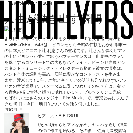
HF/#6 Vol. | Jun 17, 2014
人生が動き出す瞬間
より良い未来へ向かって人生をクリエイトする人を追い続ける
HIGHFLYERS。Vol.6は、ビヨンセから全幅の信頼をおかれる唯一
の日本人ピアニスト辻 利恵さんの登場です。辻さんが弾くピアノ
の上にビヨンセが乗って歌うパフォーマンスは、世界中のファン
を魅了するコンサートでの大きなハイライト。ビヨンセ専属アシ
スタント・ミュージック・ディレクターも務める彼女の演奏は、
バンド全体の調和を高め、展開に豊かなコントラストを生み出し
ます。渡米して1５年。才能とキャリアの明暗も分かれやすいアメ
リカの音楽業界で、スターダムに登りつめたその生き方は、奏で
る音色の様に情熱と輝きに溢れています。ブルックリンに完成し
たばかりの辻さんのスタジオ「Riro Muzik」で、音楽と共に歩んで
きた“昨日・今日・明日”についてお話を伺いました。
PROFILE
ピアニスト
RIE TSUJI
幼少の頃からピアノを始め、ヤマハを通じて6歳
の時に作曲を始める。その後、 佐賀北高校芸術