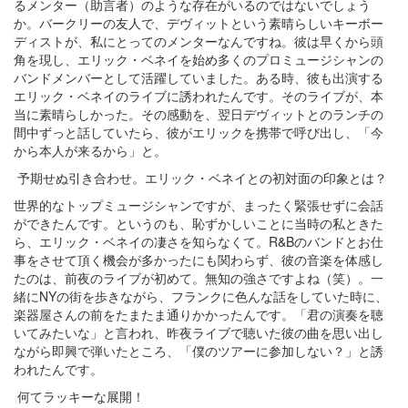
るメンター（助言者）のような存在がいるのではないでしょう
か。バークリーの友人で、デヴィットという素晴らしいキーボー
ディストが、私にとってのメンターなんですね。彼は早くから頭
角を現し、エリック・ベネイを始め多くのプロミュージシャンの
バンドメンバーとして活躍していました。ある時、彼も出演する
エリック・ベネイのライブに誘われたんです。そのライブが、本
当に素晴らしかった。その感動を、翌日デヴィットとのランチの
間中ずっと話していたら、彼がエリックを携帯で呼び出し、「今
から本人が来るから」と。
予期せぬ引き合わせ。エリック・ベネイとの初対面の印象とは？
世界的なトップミュージシャンですが、まったく緊張せずに会話
ができたんです。というのも、恥ずかしいことに当時の私ときた
ら、エリック・ベネイの凄さを知らなくて。R&Bのバンドとお仕
事をさせて頂く機会が多かったにも関わらず、彼の音楽を体感し
たのは、前夜のライブが初めて。無知の強さですよね（笑）。一
緒にNYの街を歩きながら、フランクに色んな話をしていた時に、
楽器屋さんの前をたまたま通りかかったんです。「君の演奏を聴
いてみたいな」と言われ、昨夜ライブで聴いた彼の曲を思い出し
ながら即興で弾いたところ、「僕のツアーに参加しない？」と誘
われたんです。
何てラッキーな展開！