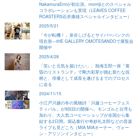
NakamuraEmiが初出演。momijiとのスペシャル
コラボレーションも実現（LEAVES COFFEE
ROASTERS石井康雄スペシャルインタビュー）
2025/5/21
「今が転機！」泉谷しげるとサイバーパンクの
現在形―tHE GALLERY OMOTESANDOで展覧会
開催中
2025/4/28
「笑いと元気を届けたい」。熱海五郎一座『黄
昏のリストランテ』で剛力彩芽が挑む新たな役
柄と、俳優として成長を遂げるまでのプロセス
に迫る
2024/11/15
小江戸川越の冬の風物詩「川越コーヒーフェス
ティバル」が9回目の開催へ。モンゴルと台湾も
加わり、大人気コーヒーショップが全国から集
結する2日間。堀込泰行や奇妙礼太郎などの音楽
ライブも見どころ（MIA MIAオーナー、ヴォー
ン・アリソンインタビュー）