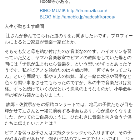
Roots等がある。
RIRO MUZIK http://riromuzik.com/
BLOG http://ameblo.jp/nadeshikoreea/
人生が動き出す瞬間
辻さんが歩んでこられた道のりをお聞きしたいです。プロフィー
ルによるとご家庭が音楽一家だとか。
そもそも父と母を結び付けたのが音楽なのです。バイオリンを習
っていた父と、ヤマハ音楽教室でピアノの教師をしていた母との
間には「子供が生まれたら音楽を」という想いがずっとあったそ
うです。私がピアノを始めたのは４歳の時。「何でもやってごら
ん」という両親で、私や３人の姉妹、弟と一緒に水泳や習字など
色々な習い事をさせてもらったのですが、私の中で音楽だけは別
格。ずっと続けていくのだという決意のようなものが、小学低学
年の頃から確かにありました。
故郷・佐賀県からの招聘コンサートでは、地元の子供たちが目を
輝かせて辻さんと一緒に演奏する場面もあり、心が温かくなりま
した。かつてのご自身のように、ひたむきに音楽と向き合う子供
たちに伝えたいこととは？
ピアノを習うお子さんは大抵クラシックから入りますが、その子
が好きな曲があれば、例えばCMのフレーズでもいいですし、ジャ