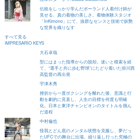
伝統をしっかり学んだポーランド人着付け師が
見せる、真の着物の美しさ。着物体験スタジオ
「InKimono」にて、抜群なセンスと技術で妖艶
な世界を織りなす
すべて見る
IMPRESARIO KEYS
大石卓哉
型にはまった指導からの脱却。迷いと模索を経
て、“選手と共に歩む野球”にたどり着いた掛川西
高監督の再出発
宇津木秀
挫折から一度ボクシングを離れた後、意識と行
動を劇的に見直し、人生の目標を何度も明確
化。日本と東洋チャンピオンのタイトルを掴ん
だ道程
中村倫也
怪我とどん底のメンタル状態を克服し、夢だっ
たUFCでの舞台に出場。繰り返し行った究極の