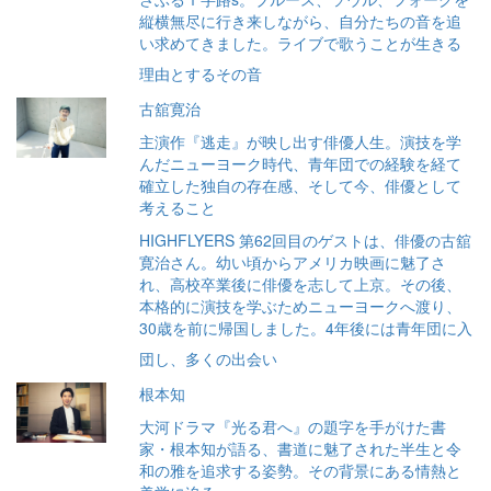
縦横無尽に行き来しながら、自分たちの音を追
い求めてきました。ライブで歌うことが生きる
理由とするその音
古舘寛治
主演作『逃走』が映し出す俳優人生。演技を学
んだニューヨーク時代、青年団での経験を経て
確立した独自の存在感、そして今、俳優として
考えること
HIGHFLYERS 第62回目のゲストは、俳優の古舘
寛治さん。幼い頃からアメリカ映画に魅了さ
れ、高校卒業後に俳優を志して上京。その後、
本格的に演技を学ぶためニューヨークへ渡り、
30歳を前に帰国しました。4年後には青年団に入
団し、多くの出会い
根本知
大河ドラマ『光る君へ』の題字を手がけた書
家・根本知が語る、書道に魅了された半生と令
和の雅を追求する姿勢。その背景にある情熱と