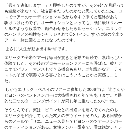
「喜んで参加します！」と即答したのですが、その後1か月経って
も連絡が来なくて。社交辞令だったのかなと思っていた矢先、ロ
スでツアーのオーディションやるから今すぐ来てと連絡があり、
駆けつけたのです。オーディションといっても、既に最終リハー
サルのような段階で、顔合わせをしたら即セッション。エリック
のバンドとの相性をジャッジされてGoサイン。すぐに彼の全米ツ
アーを一緒に回ることになったのです。
まさに“人生が動き出す瞬間”です。
エリックの全米ツアーは毎日が驚きと感動の連続で、素晴らしい
体験でした。その後のプロモーションツアーにも呼ばれ、彼とデ
ュオでパフォーマンスもできる機会もあり、才能豊かなアーティ
ストのそばで演奏できる喜びとはこういうことかと実感しまし
た。
しかもエリック・ベネイのツアーに参加した2006年は、辻さんが
ビヨンセのバンドメンバーに大抜擢された年でもあります。奇跡
的な二つのターニングポイントが同じ年に重なったのですね。
そうなんです。実は、ビヨンセとの出逢いを運んでくれたのも、
エリックを紹介してくれた友人のデヴィットその人。ある日彼か
らのメールで「リエ、ニュース見た？ビヨンセのツアーメンバー
のオーディションがある。女性メンバー限定で、君は絶対チャレ