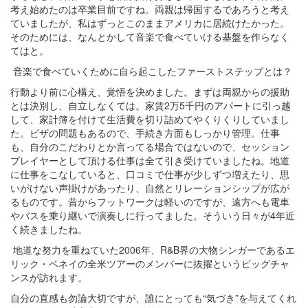
考え始めたのは卒業目前ですね。両親は帰国するであろうと考え
ていましたが、私はずっとこのままアメリカに居続けたかった。
そのためには、なんとかして音楽で食べていける基盤を作らなく
てはと。
音楽で食べていくために自ら起こしたファーストステップとは？
行動より前に心構え、覚悟を決めました。まずは両親からの援助
とは決別し、自立しなくては。家賃2万5千円のアパートに引っ越
して、家計簿を付けて生活費を切り詰めてやくりくりしていまし
た。ビザの問題もあるので、手続き方面もしっかり管理。仕事
も、自分のこだわりとか言ってる場合ではないので、セッション
プレイヤーとして頂ける仕事は全て引き受けていましたね。地道
に仕事をこなしていると、口コミで仕事が少しずつ増えたり、思
いがけない声掛けがあったり、自然とリレーションシップが広が
るものです。昔からフットワークは軽いのですが、遠方へも電車
やバスを乗り継いで演奏しに行ってました。そういう日々が4年近
く続きましたね。
地道な努力を重ねていた2006年、R&B界の大物シンガーであるエ
リック・ベネイの全米ツアーのメンバーに抜擢というビッグチャ
ンスが訪れます。
自分の直感も勿論大切ですが、誰にとっても“気づき”を与えてくれ