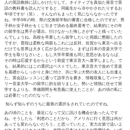
人の英語教師に話しかけたりして。ネイティブを真似た発音で英
語の教科書を読んだりすると、同級生から冷やかされたりするお
年頃ですが（笑）、そんなのもまったく気にならなかったです
ね。中学3年の時、県の交換留学制の審査に合格したのですが、男
子枠か女子枠かをくじ引きで決める最終選考で、結果的にその年
の留学生は男子が選出。行けなかった悔しさがずっと残っていた
んでしょうね。高校を卒業したら留学したいと両親に懇願したの
ですが、普段は柔軟な両親もこれには反対。佐賀から東京へ出る
だけでも世界は大きく広がるのだから、まずは日本の音楽大学で
学士を取りなさいと。もし大学卒業後も同じ意思があるならば、
その時は応援するからという前提で東京音大へ進学しました。で
も、結果的にはこの選択はベストでした。東京音大で改めて音楽
を基礎からしっかりと身に付け、共に学ぶ大勢の友人にも出逢え
た。英会話レッスンに通って語学力を磨き、情報収集してバーク
リー音楽大学への留学に的を絞りました。勢いと情熱に任せて留
学するよりも、準備期間を有意義に使えたことが、あの頃の私に
は必要だったのだなって。
知らず知らずのうちに最善の選択をされていたのですね。
あの頃のことを、最近になって父に訊ける機会があったんです
ね。そうしたら「利恵のことだから、アメリカに行く意思は何が
あっても変わらないだろう」と思っていたと。実力次第で這い上
がれるアメリカとは違い、当時の日本はまだまだ学歴社会。いず