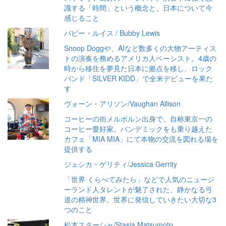
識する「時間」という概念と、日本について今
感じること
バビー・ルイス / Bubby Lewis
Snoop Doggや、AIなど数多くの大物アーティス
トの演奏を務めるアメリカ人ベーシスト。4歳の
時から移住を夢見た日本に拠点を移し、ロック
バンド「SILVER KIDD」で全米デビューを果た
す
ヴォーン・アリソン/Vaughan Allison
コーヒーの街メルボルン出身で、自称東京一の
コーヒー愛好家。パンデミックをも乗り越えた
カフェ「MIA MIA」にて本物の交流を図れる場を
提供する
ジェシカ・ゲリティ/Jessica Gerrity
「世界 くらべてみたら」などで人気のニュージ
ーランド人タレントが魅了された、静かなる弓
道の精神世界。世界に発信していきたい大切な3
つのこと
松本スターシャ/Stasia Matsumoto