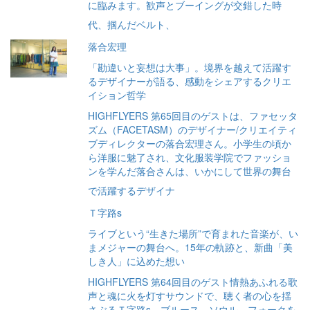
に臨みます。歓声とブーイングが交錯した時
代、掴んだベルト、
落合宏理
「勘違いと妄想は大事」。境界を越えて活躍す
るデザイナーが語る、感動をシェアするクリエ
イション哲学
HIGHFLYERS 第65回目のゲストは、ファセッタ
ズム（FACETASM）のデザイナー/クリエイティ
ブディレクターの落合宏理さん。小学生の頃か
ら洋服に魅了され、文化服装学院でファッショ
ンを学んだ落合さんは、いかにして世界の舞台
で活躍するデザイナ
Ｔ字路s
ライブという“生きた場所”で育まれた音楽が、い
まメジャーの舞台へ。15年の軌跡と、新曲「美
しき人」に込めた想い
HIGHFLYERS 第64回目のゲスト情熱あふれる歌
声と魂に火を灯すサウンドで、聴く者の心を揺
さぶるＴ字路s。ブルース、ソウル、フォークを