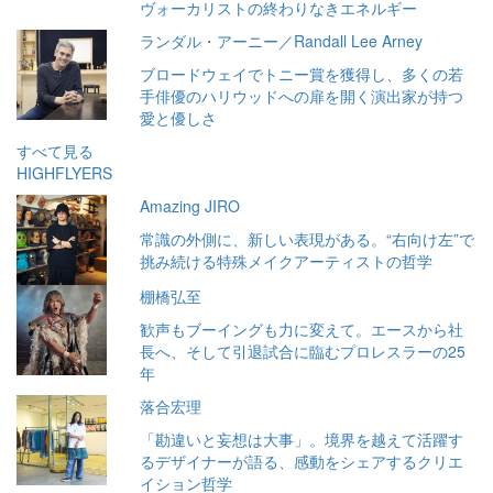
ヴォーカリストの終わりなきエネルギー
ランダル・アーニー／Randall Lee Arney
ブロードウェイでトニー賞を獲得し、多くの若
手俳優のハリウッドへの扉を開く演出家が持つ
愛と優しさ
すべて見る
HIGHFLYERS
Amazing JIRO
常識の外側に、新しい表現がある。“右向け左”で
挑み続ける特殊メイクアーティストの哲学
棚橋弘至
歓声もブーイングも力に変えて。エースから社
長へ、そして引退試合に臨むプロレスラーの25
年
落合宏理
「勘違いと妄想は大事」。境界を越えて活躍す
るデザイナーが語る、感動をシェアするクリエ
イション哲学