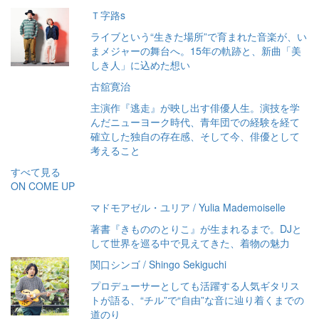
Ｔ字路s
ライブという“生きた場所”で育まれた音楽が、い
まメジャーの舞台へ。15年の軌跡と、新曲「美
しき人」に込めた想い
古舘寛治
主演作『逃走』が映し出す俳優人生。演技を学
んだニューヨーク時代、青年団での経験を経て
確立した独自の存在感、そして今、俳優として
考えること
すべて見る
ON COME UP
マドモアゼル・ユリア / Yulia Mademoiselle
著書『きもののとりこ』が生まれるまで。DJと
して世界を巡る中で見えてきた、着物の魅力
関口シンゴ / Shingo Sekiguchi
プロデューサーとしても活躍する人気ギタリス
トが語る、“チル”で“自由”な音に辿り着くまでの
道のり