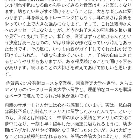
ンル問わず気になる曲から弾いてみると音楽はもっと楽しくなり
ます。聴きたい曲がすぐ弾けるということは、大きな楽しみに変
わります。耳を鍛えるトレーニングにもなり、耳の良さは音楽を
やっていく上で大きな強みになります。そして、これは親御さん
へのメッセージになりますが、どうかお子さんの可能性を長い目
で見守ってあげて下さい。私自身、音楽はずっと続けるんだとい
う決意はあったものの、やはり練習が嫌だなっていう時期もあっ
たわけです。その度に、いつも両親がガイドしてくれたおかげで
続けてこられた。「嫌なら止めていいよ」と、子供の自由にさせ
るというやり方もありますが、ある程度続けることで開ける景色
があります。続けることの大切さを教えてあげて欲しいと思いま
す。
佐賀県立北校芸術コースを卒業後、東京音楽大学へ進学。さらに
アメリカのバークリー音楽大学へ留学と、理想的なコースを順調
なペースで進んでこられた印象が強いです。
両親のサポートと方針には心から感謝しています。実は、私自身
は高校卒業した時点でアメリカに留学したかったんです。という
のも、音楽とは関係なく、中学の頃から英語とアメリカの文化に
夢中になり、一刻も早く留学したい願望に駆られるように。幼少
期は恥ずかしがりやで消極的な子供だったのですが、人は大好き
なことには積極的になれるもの。英語の弁論大会に出たり、外国