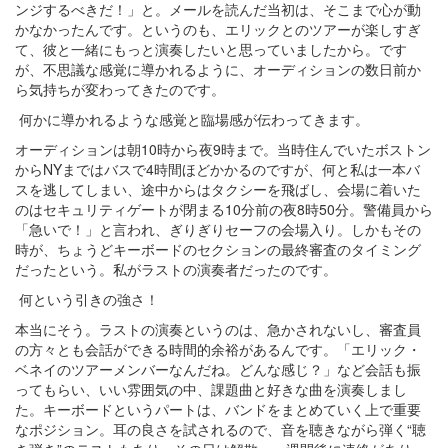
ンジするべきだ！」と。メールを読んだ当初は、そこまで心が動
かなかったんです。というのも、エリックとのツアーが楽しすぎ
て、彼と一緒にもっと演奏したいと思っていましたから。です
が、不思議な感覚に導かれるように、オーディションの数日前か
ら気持ちが変わってきたのです。
何かに導かれるような感覚と臨場感が伝わってきます。
オーディションは朝10時から夜9時まで。当時住んでいたボストン
からNYまではバスで4時間ほどかかるのですが、何と私は一本バ
スを逃してしまい、途中からはタクシーを飛ばし、会場に着いた
のはセキュリティゲートが閉まる10分前の夜8時50分。警備員から
「急いで！」と言われ、ぎりぎりセーフの会場入り。しかもその
時が、ちょうどキーボードのセクションの最終審査のタイミング
だったという。私がラストの演奏者だったのです。
何という引きの強さ！
本当にそう。ラストの演奏というのは、急かされないし、審査員
の方々とも会話ができる時間的余裕があるんです。「エリック・
ベネイのツアーメンバーなんだね。どんな感じ？」など会話も振
ってもらい、いい雰囲気の中、課題曲と好きな曲を演奏しまし
た。キーボードというパートは、バンドをまとめていく上で重要
なポジション。耳の良さを試されるので、音を聴きながら弾く“聴