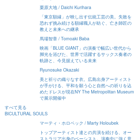
栗原大地 / Daichi Kurihara
「東京額縁」が映し出す伝統工芸の美。失敗を
恐れず挑み続ける額縁職人が紡ぐ、亡き師匠の
教えと未来への継承
馬場智章 / Tomoaki Baba
映画「BLUE GIANT」の演奏で幅広い世代から
脚光を浴びた、世界で活躍するサックス奏者の
軌跡と、今見据えている未来
Ryunosuke Okazaki
美と祈りの織りなす衣。広島出身アーティスト
が手がける、平和を願う心と自然への祈りを込
めたドレスが現在NY The Metropolitan Museum
で展示開催中
すべて見る
BICULTURAL SOULS
マーティ・ホロベック / Marty Holoubek
トップアーティスト達との共演を続ける、オー
ストラリア出身のベーシスト。演奏中に強く意