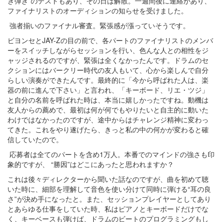
き弾き”のテストもあり、その日は解散。一週間後に連絡があり、
ファイナリストのオーディションの知らせを受けました。
強者揃いのファイナル審査。緊張感が漲っていそうです。
ビヨンセとJAY-Zの目の前で、各パートのファイナリストのメンバ
ーをスイッチしながらセッションを行い、色んな人との相性をジ
ャッジされるのですが、緊張は全くなかったんです。ドラムのセ
クションにはバークリー時代の友人もいて、心から楽しんで自分
らしい演奏ができたんです。最終的に「今から呼ばれた人は、楽
器の前に進んで下さい」と言われ、「キーボード、リエ・ツジ」
と自分の名前を呼ばれた時は、本当に嬉しかったですね。動機は
友人からの薦めで、最初は何が何でもやりたいと自主的に動いた
わけではなかったのですが、途中からはチャレンジ精神に変わっ
てきた。これをやり遂げたら、きっと私の中の何かが変わると確
信していたので。
応募者は全てのパートを含め1万人。本番でのマインドの強さも印
象的ですが、 “勝因”はどこにあったと思われますか？
これは後々ディレクターから聞いた話なのですが、曲を初めて聴
いた時に、細部を理解して音色を使い分けて同時に弾ける“耳の良
さ”が決め手になったと。また、セッションプレイヤーとしてあり
とあらゆる仕事をしていた時、私はピアノとキーボードだけでな
く、キーベースも弾けば、ドラムのビートのプログラミングもし