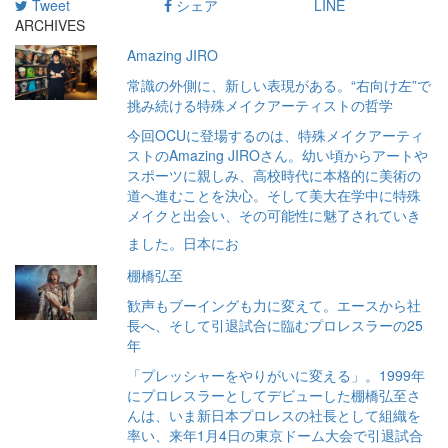
Tweet
シェア
LINE
ARCHIVES
Amazing JIRO
常識の外側に、新しい表現がある。“右向け左”で
挑み続ける特殊メイクアーティストの哲学
今回OCUに登場するのは、特殊メイクアーティ
ストのAmazing JIROさん。幼い頃からアートや
スポーツに親しみ、高校時代に本格的に美術の
道へ進むことを決心。そして美大在学中に特殊
メイクと出会い、その可能性に魅了されていき
ました。日本にお
棚橋弘至
歓声もブーイングも力に変えて。エースから社
長へ、そして引退試合に臨むプロレスラーの25
年
「プレッシャーをやりがいに変える」。1999年
にプロレスラーとしてデビューした棚橋弘至さ
んは、いま新日本プロレスの社長として組織を
率い、来年1月4日の東京ドーム大会で引退試合