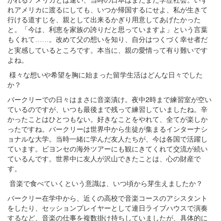
れアメリカに渡るにしても、いつか帰国するにせよ、私が生きて
行ける道すじを、親として出来るかぎり用意してあげたかった
と。「今は、利恵を家族の誇りだと思っていますよ」という言葉
もくれて
。改めて父の想いを知り、自分はつくづく幸せ者だ
……
と実感しているところです。本当に、親の愛情って有り難いです
よね。
様々な想いや希望を胸に始まった留学生活はどんな日々でした
か？
バークリーでの日々はまさに音楽漬け。夜中2時まで練習室が空い
ているのですが、いつも最後まで残って練習していましたね。辛
かったことはひとつもない。好きなことをやれて、全てが楽しか
ったですね。バークリーは世界中から生徒が集まるインターナシ
ョナルな大学。当時一緒に学んだ友人たちが、今は各国で活躍し
ています。ビヨンセの海外ツアーにも観にきてくれて交流が続い
ているんです。世界中に友人が沢山できたことは、心の財産で
す。
音楽で食べていくという意識は、いつ頃から芽生えましたか？
バークリー在学中から、近くの高校で音楽コースのアシスタント
をしたり、セッションプレイヤーとして連日ライブハウスで演奏
するなど、音楽の仕事を複数掛け持ちしていましたが、具体的に