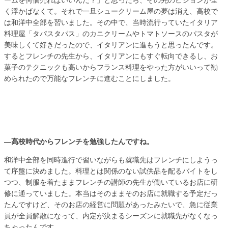
ームを何個売ればいいんだ？」と思ったら、その先のビジョンが全
く浮かばなくて。それで一旦シュークリーム屋の夢は消え、高校で
は和洋中全部を習いました。その中で、当時流行っていたイタリア
料理屋「タパスタパス」のカニクリームやトマトソースのパスタが
美味しくて好きだったので、イタリアンに進もうと思ったんです。
するとフレンチの先生から、イタリアンにもすぐ転向できるし、お
菓子のテクニックも高いからフランス料理をやった方がいいって勧
められたので万能なフレンチに進むことにしました。
―高校時代からフレンチを勉強したんですね。
和洋中全部を同時進行で習いながらも就職先はフレンチにしようっ
て序盤に決めました。料理とは関係のない試供品を配るバイトをし
つつ、制服を着たままフレンチの講師の先生が働いているお店に研
修に通っていました。本当はそのままそのお店に就職する予定だっ
たんですけど、そのお店の経営に問題があったみたいで、急に従業
員が全員解散になって、内定が決まるシーズンに就職先がなくなっ
ちゃったんです。