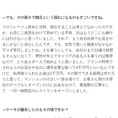
—でも、その若さで独立という流れになるのもすごいですね。
フロリレージュ辞めた当時、独立することは考えてなかったのです
が、お店にご迷惑をかけて辞めている手前、次はもうどこにも修行
には行けないと思っていました。それで、もう自分自身でお店をや
るしかないと決心したんです。でも、女性で若いと融資がなかなか
下りず苦労しましたね。人を雇うにしても、自分がまだ22歳で経歴
もそんなになくて、男性や年上でキャリアのある人を雇うのは無理
なので、とりあえず一人で始めようと思いました。フランス料理で
それなりのお店をやるのに通常必要な額って4千万円くらいなんです
けど、結局借りられたお金は1千万円。その額でできる規模は何だろ
うと思って、マンションの小さい一室を借りて、お客さん用の大理
石のテーブルとオーブンだけにお金をかけて、最低限の工事をし
て、一日一組限定のレストランをオープンしました。
—ケーキが誕生したのもその頃ですか？