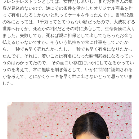
フレンチレストランとしては、女性だし若いし、まだお客さんの集
客が見込めないので、逆にその条件を活かしたオリジナル商品を作
って有名になるしかないと思ってケーキを作ったんです。当時22歳
の私にとっては、1千万ってとてつもない額だったので、大成功する
世界へ行くか、死ぬかの2択だとその時に決心して、生命保険に入り
ました。失敗しても、死ねば親に担保として出してもらったお金も
払えるじゃないですか。そういう気持ちで常に仕事をしていたか
ら、一秒でも早く売れたかったし、一秒でも早く有名になりたかっ
たんです。それに、若いことは有名になった瞬間武器になるってい
うのはわかってたので、 その面白い存在にいかにしてなるかってい
うのを考えて、常に無駄を削ぎ落として、いかに世間に認知される
かを考えて、とにかくケーキを早く世に出さないとって思っていま
した。