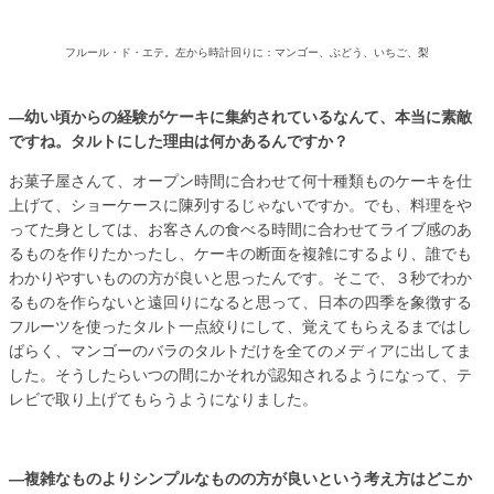
フルール・ド・エテ。左から時計回りに：マンゴー、ぶどう、いちご、梨
―幼い頃からの経験がケーキに集約されているなんて、本当に素敵
ですね。タルトにした理由は何かあるんですか？
お菓子屋さんて、オープン時間に合わせて何十種類ものケーキを仕
上げて、ショーケースに陳列するじゃないですか。でも、料理をや
ってた身としては、お客さんの食べる時間に合わせてライブ感のあ
るものを作りたかったし、ケーキの断面を複雑にするより、誰でも
わかりやすいものの方が良いと思ったんです。そこで、３秒でわか
るものを作らないと遠回りになると思って、日本の四季を象徴する
フルーツを使ったタルト一点絞りにして、覚えてもらえるまではし
ばらく、マンゴーのバラのタルトだけを全てのメディアに出してま
した。そうしたらいつの間にかそれが認知されるようになって、テ
レビで取り上げてもらうようになりました。
—複雑なものよりシンプルなものの方が良いという考え方はどこか