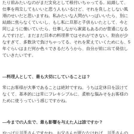
たり前みたいなのがまだ文化として根付いちゃってる。結婚して、
仕事を両立してもいいと思う人もいるけど、それを良しとしない風
潮のせいだと思いますね。私みたいな人間がいっぱいいたら、別に
結婚に焦らなくていいし、もし私に旦那と子供もいたとして、今と
同じように働いていたら、仕事しながら家庭もあるのが普通になる
んですけど、まだまだ日本の料理界ではそれができない。割合が少
なすぎて、多数決で負けちゃってる。それを変えていくためにも、5
年ぐらいはまだ何か色々できるだろうから、自分が前に出て発信し
ていきたいです。
―料理人として、最も大切にしていることは？
常にお客様が大事であることは絶対ですね。うちは定休日を設けて
なくて、基本的には常にフレキシブルに、柔軟な脳みそをお客様の
ために使うっていう感じですかね。
―今までの人生で、最も影響を与えた人は誰ですか？
やっぱり川手さんですかね。お父さんが死ななければ、川手さんの