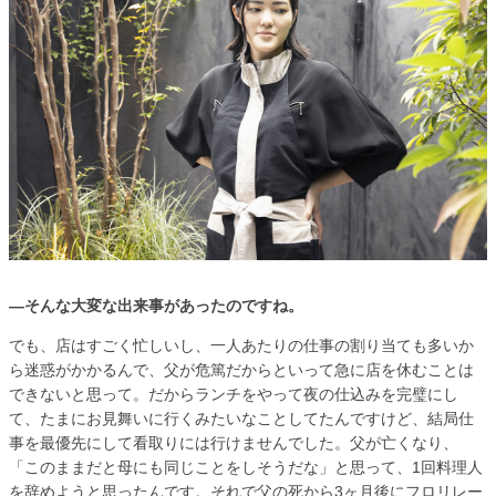
—そんな大変な出来事があったのですね。
でも、店はすごく忙しいし、一人あたりの仕事の割り当ても多いか
ら迷惑がかかるんで、父が危篤だからといって急に店を休むことは
できないと思って。だからランチをやって夜の仕込みを完璧にし
て、たまにお見舞いに行くみたいなことしてたんですけど、結局仕
事を最優先にして看取りには行けませんでした。父が亡くなり、
「このままだと母にも同じことをしそうだな」と思って、1回料理人
を辞めようと思ったんです。それで父の死から3ヶ月後にフロリレー