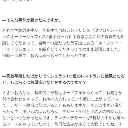
―そんな事件が起きたんですか。
それで学校の先生が、卒業生で当時カンテサンス（現フロリレージ
ュのオーナーシェフ）の2番手だった川手寛康さんに私の就職先を相
談してくださって、当時一つ星だった代官山にある「ル・ジュー・
ドゥ・ラシエット」を紹介してくださってそのまま就職しました。
当時一つ星で、お店はめっちゃ忙しかったです。
―高校卒業したばかりでミシュラン1つ星のレストランに就職となる
と、しばらくはお皿洗いなどをするのですか？
大きいお店なら、基本的に最初はオードブルからやって、お肉とか
付け合わせをやって、お肉の火入れっていう感じに上がっていっ
て、デザート担当は別にいることもありますが、そこは小さい店だ
ったんで、洗いものはもちろん、デザート全部と上の人の補助もし
ないといけなかったんです。ランチのデザートは5種類の中から選べ
るコースをやっていたので、毎日仕込みが多くて大変でしたね。そ