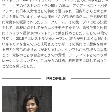
レストラン「été（エテ）」のオーナーシェフである庄司さんは、今
年、「世界のベストレストラン50」の選ぶ「アジア・ベスト・パテ
ィシエ」に日本人女性として初めて選出され、国内外からますます
注目を集めています。そんな庄司さんの料理の原点は、中学校の時
に家庭科の授業で作ったシュークリーム。その後、プロになる決意
をして、高校に進学してからは和洋中全てを学び、高校卒業と同時
にミシュラン星付きのレストランで働き始めました。そして24歳で
独立し、2015年にレストランをオープン。誰もが羨むような輝かし
いキャリアを進んでいる庄司さんですが、その裏には、想像を絶す
る努力と苦労の繰り返しがありました。生い立ちから料理人になる
まで、家族のことや独立するまでの覚悟、アーティストとのコラボ
レーションについてや、これからの目標、料理業界に対して思うこ
となどを伺いました。
PROFILE