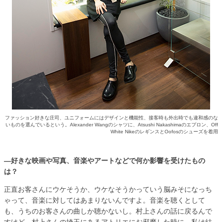
ファッション好きな庄司、ユニフォームにはデザインと機能性、接客時も外出時でも違和感のな
いものを選んでいるという。Alexander Wangのシャツに、Atsushi Nakashimaのエプロン、Off
White NikeのレギンスとOofosのシューズを着用
―好きな映画や写真、音楽やアートなどで何か影響を受けたもの
は？
正直お客さんにウケそうか、ウケなそうかっていう脳みそになっち
ゃって、音楽に対してはあまりないんですよ。音楽を聴くとして
も、うちのお客さんの曲しか聴かないし。村上さんの話に戻るんで