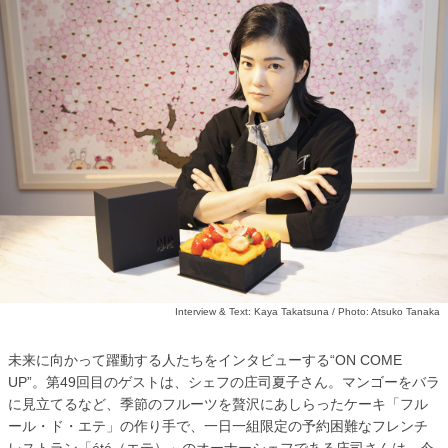
Interview & Text: Kaya Takatsuna / Photo: Atsuko Tanaka
未来に向かって躍動する人たちをインタビューする“ON COME
UP”。第49回目のゲストは、シェフの庄司夏子さん。マンゴーをバラ
に見立てるなど、季節のフルーツを贅沢にあしらったケーキ「フル
ール・ド・エテ」の作り手で、一日一組限定の予約困難なフレンチ