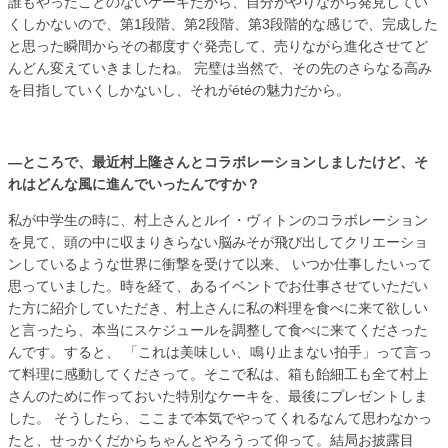
誰もやったことのないケーキだから、自分がやりながら発見してい
くしかないので、第1段階、第2段階、第3段階的な感じで、完成した
と思った瞬間からその都度すぐ発売して、売りながら進化させてど
んどん変えていきましたね。 完璧は当然で、その先のさらなる高み
を目指していくしかないし、それがétéの魅力だから。
―ところで、最近村上隆さんとコラボレーションしましたけど、そ
れはどんな風に進んでいったんですか？
私が中学生の時に、村上さんとルイ・ヴィトンのコラボレーション
を見て、頭の中に収まりきらない脳みそが飛び出してクリエーショ
ンしているような世界に衝撃を受けて以来、 いつか仕事したいって
思っていました。時を経て、あるイベントでお仕事させていただい
た方に紹介していただき、村上さんに私の料理を食べに来て欲しい
と言ったら、本当にスケジュールを調整して食べに来てくださった
んです。すると、 「これは美味しい、鳴り止まない拍手」って言っ
て料理に感動してくださって。そこで私は、箱も飴細工も全て村上
さんのために作っておいた特別なケーキを、最後にプレゼントしま
した。 そうしたら、ここまで本気でやってくれるなんて思わなかっ
たと、せっかくだからちゃんとやろうって仰って。結局お披露目