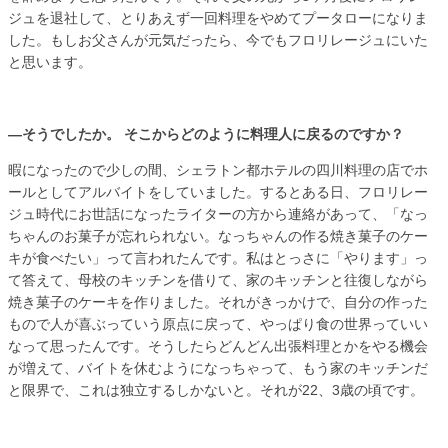
ジュを退社して、とりあえず一回料理をやめてプータローになりま
した。もしお父さんが元気だったら、今でもフロリレージュにいた
と思います。
―そうでしたか。 そこからどのように料理人に戻るのですか？
暇になったので少しの間、シェラトン都ホテルの四川料理の店でホ
ールとしてアルバイトをしていました。するとある日、フロリレー
ジュ時代にお世話になったライターの方から連絡があって、「なっ
ちゃんのお菓子が忘れられない。なっちゃんの作る焼き菓子のケー
キが食べたい」って言われたんです。私はとっさに「やります」っ
て答えて、母校のキッチンを借りて、家のキッチンと往復しながら
焼き菓子のケーキを作りました。それがきっかけで、自分の作った
もので人が喜ぶっていう原点に戻って、やっぱり食の世界っていい
なって思ったんです。そうしたらどんどん出張料理とかをやる機会
が増えて、バイトを休むようになっちゃって、もう家のキッチンだ
と限界で、これは独立するしかないと。それが22、3歳の頃です。