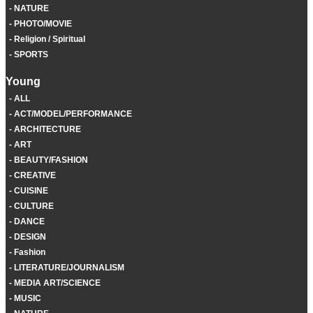
NATURE
PHOTO/MOVIE
Religion / Spiritual
SPORTS
Young
ALL
ACT/MODEL/PERFORMANCE
ARCHITECTURE
ART
BEAUTY/FASHION
CREATIVE
CUISINE
CULTURE
DANCE
DESIGN
Fashion
LITERATURE/JOURNALISM
MEDIA ART/SCIENCE
MUSIC