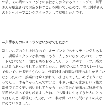
の後、その店のシェフがその会社から独立するタイミングで、川手
さんが独立されてお店を持つことを聞いていたので、 私は川手さん
のもとへオープニングスタッフとして就職したんです。
—川手さんのレストランはいかがでしたか？
新しいお店の立ち上げなので、オープンまでのセッティングもある
し、調理場スタッフが私の他にもう一人しかいなかったので、デザ
ートだけでなく、他にも魚をおろしたり、ソースやオードブル系の
仕込みもあったりして大変でしたね。 最初のお店とフロリレージュ
で働いていた 5年半ぐらいは、仕事以外の時間は料理の本しか見てい
なかったので、娯楽には全く触れていませんでした。めげそうにな
ってたし、体も辛かったんですけど、小さい頃から家族という核の
部分ですごく辛い思いをしてたから、ただ自分が頑張れば解決する
問題だと思って乗り越えましたね。でも普通に生きてきた人にとっ
てはしんどい環境だったみたいで、私が働いている間に多くの人が
辞めていきました。