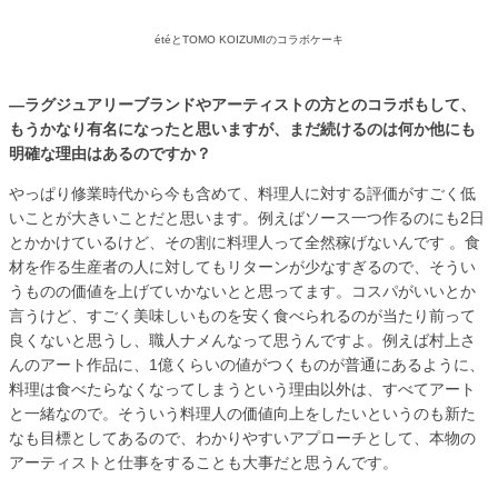
étéとTOMO KOIZUMIのコラボケーキ
―ラグジュアリーブランドやアーティストの方とのコラボもして、
もうかなり有名になったと思いますが、まだ続けるのは何か他にも
明確な理由はあるのですか？
やっぱり修業時代から今も含めて、料理人に対する評価がすごく低
いことが大きいことだと思います。例えばソース一つ作るのにも2日
とかかけているけど、その割に料理人って全然稼げないんです 。食
材を作る生産者の人に対してもリターンが少なすぎるので、そうい
うものの価値を上げていかないとと思ってます。コスパがいいとか
言うけど、すごく美味しいものを安く食べられるのが当たり前って
良くないと思うし、職人ナメんなって思うんですよ。例えば村上さ
んのアート作品に、1億くらいの値がつくものが普通にあるように、
料理は食べたらなくなってしまうという理由以外は、すべてアート
と一緒なので。そういう料理人の価値向上をしたいというのも新た
なも目標としてあるので、わかりやすいアプローチとして、本物の
アーティストと仕事をすることも大事だと思うんです。