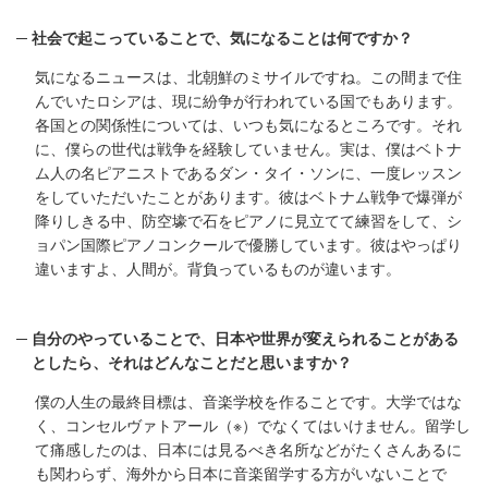
社会で起こっていることで、気になることは何ですか？
気になるニュースは、北朝鮮のミサイルですね。この間まで住
んでいたロシアは、現に紛争が行われている国でもあります。
各国との関係性については、いつも気になるところです。それ
に、僕らの世代は戦争を経験していません。実は、僕はベトナ
ム人の名ピアニストであるダン・タイ・ソンに、一度レッスン
をしていただいたことがあります。彼はベトナム戦争で爆弾が
降りしきる中、防空壕で石をピアノに見立てて練習をして、シ
ョパン国際ピアノコンクールで優勝しています。彼はやっぱり
違いますよ、人間が。背負っているものが違います。
自分のやっていることで、日本や世界が変えられることがある
としたら、それはどんなことだと思いますか？
僕の人生の最終目標は、音楽学校を作ることです。大学ではな
く、コンセルヴァトアール（※）でなくてはいけません。留学し
て痛感したのは、日本には見るべき名所などがたくさんあるに
も関わらず、海外から日本に音楽留学する方がいないことで