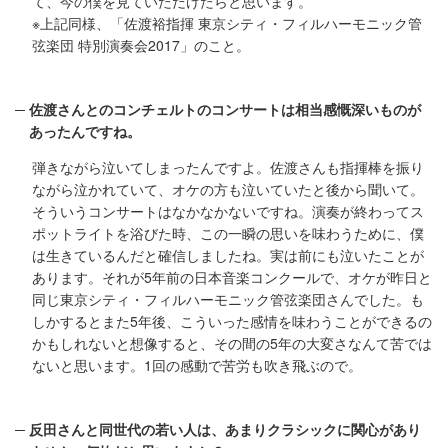
て、今の僕を見ていただけたらと思います。
※上記同様、「佐渡裕指揮 東京シティ・フィルハーモニック管
弦楽団 特別演奏会2017」のこと。
佐渡さんとのコンチェルトのコンサートは相当感慨深いものが
あったんですね。
弾きながら泣いてしまったんですよ。佐渡さんも指揮棒を振り
ながら泣かれていて、オケの方も泣いていたと後から聞いて。
そういうコンサートはなかなかないですね。演奏が終わってス
ポットライトを浴びた時、この一瞬の思いを味わうために、僕
は生きているんだと確信しましたね。実は前にも泣いたことが
あります。それが5年前の日本音楽コンクールで、オケが昨日と
同じ東京シティ・フィルハーモニック管弦楽団さんでした。も
しかするとまた5年後、こういった感情を味わうことができるの
かもしれないと想像すると、その間の5年の大変さなんて苦では
ないと思います。1回の感動で苦労も吹き飛ぶので。
反田さんと同世代の若い人は、あまりクラシックに関心があり