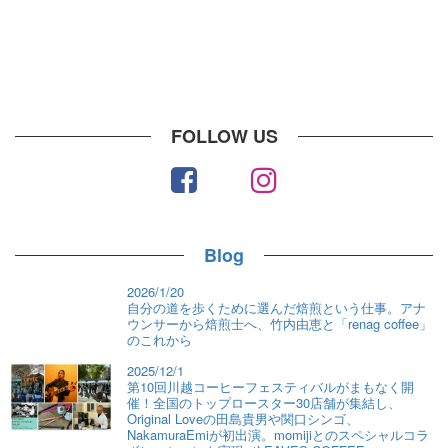
FOLLOW US
Blog
2026/1/20
自分の道を歩くために選んだ焙煎という仕事。アナ
ウンサーから焙煎士へ、竹内由恵と「renag coffee」
のこれから
2025/12/1
第10回川越コーヒーフェスティバルがまもなく開
催！全国のトップロースター30店舗が集結し、
Original Loveの田島貴男や関口シンゴ、
NakamuraEmiが初出演。momijiとのスペシャルコラ