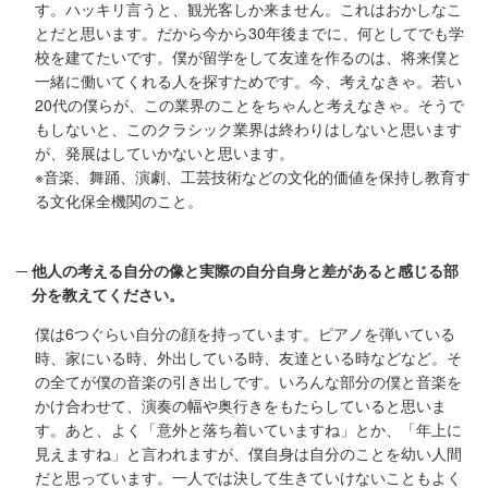
す。ハッキリ言うと、観光客しか来ません。これはおかしなこ
とだと思います。だから今から30年後までに、何としてでも学
校を建てたいです。僕が留学をして友達を作るのは、将来僕と
一緒に働いてくれる人を探すためです。今、考えなきゃ。若い
20代の僕らが、この業界のことをちゃんと考えなきゃ。そうで
もしないと、このクラシック業界は終わりはしないと思います
が、発展はしていかないと思います。
※音楽、舞踊、演劇、工芸技術などの文化的価値を保持し教育す
る文化保全機関のこと。
他人の考える自分の像と実際の自分自身と差があると感じる部
分を教えてください。
僕は6つぐらい自分の顔を持っています。ピアノを弾いている
時、家にいる時、外出している時、友達といる時などなど。そ
の全てが僕の音楽の引き出しです。いろんな部分の僕と音楽を
かけ合わせて、演奏の幅や奥行きをもたらしていると思いま
す。あと、よく「意外と落ち着いていますね」とか、「年上に
見えますね」と言われますが、僕自身は自分のことを幼い人間
だと思っています。一人では決して生きていけないこともよく