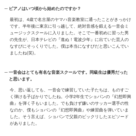
ピアノはいつ頃から始めたのですか？
最初は、4歳で名古屋のヤマハ音楽教室に通ったことがきっかけ
です。半年後に東京に引っ越して、絶対音感を鍛える一音会ミ
ュージックスクールに入りました。そこで一番初めに習った男
の先生が、日本テレビの『進ぬ！電波少年』に出ていた芸人の
なすびにそっくりでした。僕は本当になすびだと思いこんでい
ましたね(笑)。
一音会はとても有名な音楽スクールです。同級生は優秀だった
と思います。
今、思い返しても、一音会で練習していた子たちは、ものすご
く弾ける子ばかりでしたね。小学2年生でショパンの『幻想即興
曲』を弾く子もいました。でも負けず嫌いのサッカー選手の性
なのか、僕もショパンの『幻想即興曲』や練習曲を弾いていま
した。そう言えば、ショパンで父親のビックリしたエピソード
がありました。