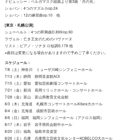
ドビュッシー：ベルガマスク組曲より第3曲「月の光」
ショパン：4つのマズルカop.24
ショパン：12の練習曲op.10 他
[東京・札幌公演]
シューベルト：4つの即興曲D.899/op.90
ラヴェル：亡き王女のためのバヴァーヌ
リスト：ピアノ・ソナタ ロ短調S.178 他
※曲目は変更になる場合がありますので予めご了承ください。
スケジュール：
7/8（土）神奈川 ミューザ川崎シンフォニーホール
7/13（木）静岡 静岡音楽館AOI
7/15（土）愛知 愛知芸術劇場コンサートホール
7/21（金）新潟 長岡リリックホール・コンサートホール
7/28（金）富山 富山県教育文化会館
8/3（木）北海道 札幌市コンサートホールKitara大ホール
8/4（金）北海道 函館市芸術ホール
8/6（日）福岡 福岡シンフォニーホール（アクロス福岡）
8/17（木）岩手 岩手県民会館中ホール
8/20（日）福島 福島市音楽堂
8/26（土）兵庫 兵庫県立芸術文化センターKOBELCO大ホール