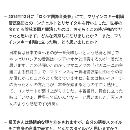
2015年12月に「ロシア国際音楽祭」にて、マリインスキー劇場
管弦楽団とのコンチェルトとリサイタルを行いました。世界の
名だたる管弦楽団と競演したのは、おそらくこの時が初めてだ
ったと思います。どんな気持ちになりましたか？ また、マリ
インスキー劇場に立った時、どう思いましたか？
日本食は日本で食べるのが一番美味しいという感覚と同じで、
やっぱりロシアの音楽はロシアのオケと演奏するのが一番だと
思います。この時弾いたのがラフマニノフの『パガニーニの主
題による狂詩曲』で、マリインスキー劇場管弦楽団のオケの音
が優しかったことをよく覚えていますね。初めは怖いイメージ
のあったオケの方たちが、本番が始まるとものすごく熱狂し
て、コンサートが盛り上がりました。本番当日、舞台に立った
時は「いやぁ、世界って広いんだな～」と思いました。素人さ
んのような感想ですが(笑)。
反田さんは熱情的な弾き方をされますが、自分の演奏スタイル
をご自身の言葉で表すと、どんなスタイルだと思いますか？