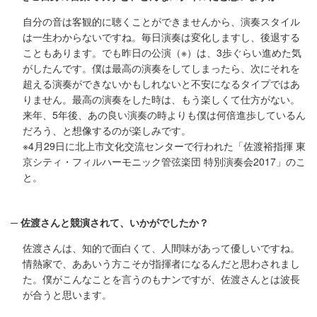
自分の音は客観的に聴くことができませんから、演奏スタイル
は一生わからないですね。毎日演奏は変化しますし、後退する
こともあります。でも昨日の公演（※）は、3歩ぐらい進めた気
がしたんです。僕は最高の演奏をしてしまったら、次にそれを
超える演奏ができないかもしれないと不安になるタイプではあ
りません。最高の演奏をした時は、もう楽しくて仕方がない。
来年、5年後、あの良い演奏の時よりも僕は何倍進歩しているん
だろう、と想像するのが楽しみです。
※4月29日に北上市文化交流センターで行われた「佐渡裕指揮 東
京シティ・フィルハーモニック管弦楽団 特別演奏会2017」のこ
と。
佐渡さんと競演されて、いかがでしたか？
佐渡さんは、知的で面白くて、人間味があって優しいですね。
情熱家で、ああいう方こそが指揮者になるんだと思わされまし
た。僕がこんなことを言うのもナンですが、佐渡さんとは波長
が合うと思います。