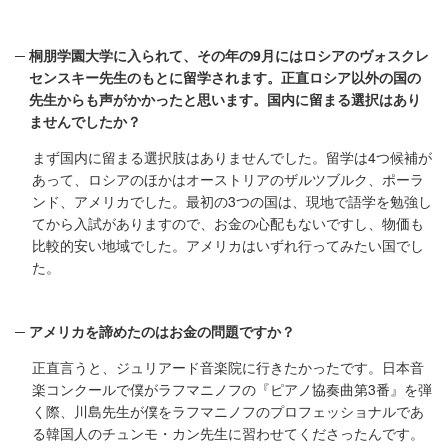
桐朋学園大学に入られて、その年の9月にはロシアのヴォスクレ
センスキー先生のもとに留学されます。正直ロシア以外の国の
先生からも声がかかったと思います。国内に留まる選択はあり
ませんでしたか？
まず国内に留まる選択肢はありませんでした。留学は4つ候補が
あって、ロシアのほかはオーストリアのザルツブルク、ポーラ
ンド、アメリカでした。最初の3つの国は、現地で語学を勉強し
てから入試がありますので、お金の心配もないですし、物価も
比較的安い地域でした。アメリカはいずれ行ってみたい国でし
た。
アメリカを諦めたのはお金の問題ですか？
正直言うと、ジュリアード音楽院に行きたかったです。日本音
楽コンクールで僕がラフマニノフの『ピアノ協奏曲第3番』を弾
く際、川島先生が僕をラフマニノフのプロフェッショナルであ
る韓国人のチュンモ・カン先生に習わせてくださったんです。