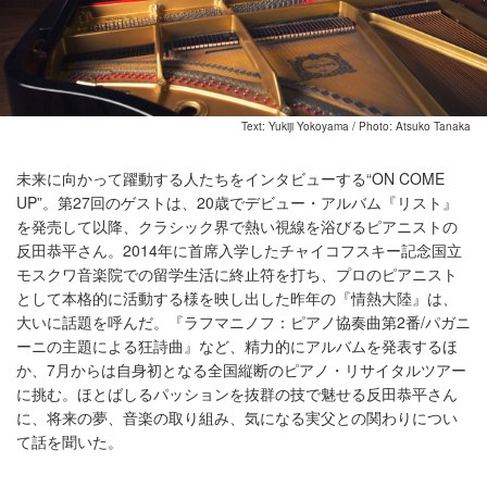
Text: Yukiji Yokoyama / Photo: Atsuko Tanaka
未来に向かって躍動する人たちをインタビューする“ON COME
UP”。第27回のゲストは、20歳でデビュー・アルバム『リスト』
を発売して以降、クラシック界で熱い視線を浴びるピアニストの
反田恭平さん。2014年に首席入学したチャイコフスキー記念国立
モスクワ音楽院での留学生活に終止符を打ち、プロのピアニスト
として本格的に活動する様を映し出した昨年の『情熱大陸』は、
大いに話題を呼んだ。『ラフマニノフ：ピアノ協奏曲第2番/パガニ
ーニの主題による狂詩曲』など、精力的にアルバムを発表するほ
か、7月からは自身初となる全国縦断のピアノ・リサイタルツアー
に挑む。ほとばしるパッションを抜群の技で魅せる反田恭平さん
に、将来の夢、音楽の取り組み、気になる実父との関わりについ
て話を聞いた。