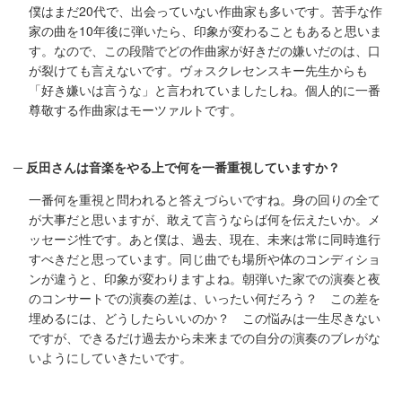
僕はまだ20代で、出会っていない作曲家も多いです。苦手な作
家の曲を10年後に弾いたら、印象が変わることもあると思いま
す。なので、この段階でどの作曲家が好きだの嫌いだのは、口
が裂けても言えないです。ヴォスクレセンスキー先生からも
「好き嫌いは言うな」と言われていましたしね。個人的に一番
尊敬する作曲家はモーツァルトです。
反田さんは音楽をやる上で何を一番重視していますか？
一番何を重視と問われると答えづらいですね。身の回りの全て
が大事だと思いますが、敢えて言うならば何を伝えたいか。メ
ッセージ性です。あと僕は、過去、現在、未来は常に同時進行
すべきだと思っています。同じ曲でも場所や体のコンディショ
ンが違うと、印象が変わりますよね。朝弾いた家での演奏と夜
のコンサートでの演奏の差は、いったい何だろう？ この差を
埋めるには、どうしたらいいのか？ この悩みは一生尽きない
ですが、できるだけ過去から未来までの自分の演奏のブレがな
いようにしていきたいです。