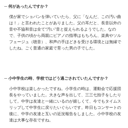
何があったんですか？
僕が家でショパンを弾いていたら、父に「なんだ、この汚い曲
は！」と言われたことがありました。父の耳だと、長音以外の
音や不協和音は全て“汚い”音と捉えられるようでした。なの
で、子供の頃から両親にピアノの指導はもちろん、楽典やソル
フェージュ（聴音）、和声の手ほどきを受ける環境とは無縁で
したね。ごく普通の家庭で育った男の子でした。
小中学生の時、学校ではどう過ごされていたんですか？
小中学校は楽しかったですね。小学生の時は、運動会で応援団
長をやっていました。大きな声を出して、三三七拍子をしたり
して。中学は友達と一緒にいるのが嬉しくて、今でもタイムス
リップして中学生に戻りたいぐらいです。昨日もコンサートの
後に、中学の友達と互いの近況報告をしました。小中学校の友
達は大事な存在ですね。