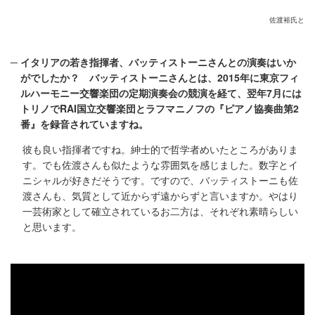
佐渡裕氏と
イタリアの若き指揮者、バッティストーニさんとの演奏はいか
がでしたか？ バッティストーニさんとは、2015年に東京フィ
ルハーモニー交響楽団の定期演奏会の競演を経て、翌年7月には
トリノでRAI国立交響楽団とラフマニノフの『ピアノ協奏曲第2
番』を録音されていますね。
彼も良い指揮者ですね。紳士的で哲学者めいたところがありま
す。でも佐渡さんも似たような雰囲気を感じました。数字とイ
ニシャルが好きだそうです。ですので、バッティストーニも佐
渡さんも、気質として近からず遠からずと言いますか。やはり
一芸術家として確立されているお二方は、それぞれ素晴らしい
と思います。