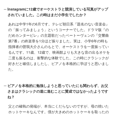
Instagramに12歳でオーケストラと競演している写真がアップ
されていました。この時はまだ小学生でしたか？
あれは中学1年の6月です。テレビ朝日系『題名のない音楽会』
の「振ってみましょう」というコーナーでした。ドラマ版『の
だめカンタービレ』の主題歌だったベートーヴェンの『交響曲
第7番』の終楽章を1分ほど振りました。実は、小学6年の時も
指揮者の曽我大介さんのもとで、オーケストラを一度振ってい
るんです。11歳、12歳で、映画館よりも大きな音の出るオケを
二度も振るのは、衝撃的な体験でした。この時にクラシックが
好きだと確信しましたし、ピアノを本格的に学ぼうと思いまし
た。
ピアノを本格的に勉強しようと思っていたにも関わらず、お父
さまはクラシックの道に進むことに賛成ではなかったようです
ね？
父との確執の発端が、本当にくだらないのですが、母の焼いた
ホットケーキなんです。僕が大きめのホットケーキを取ったの