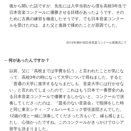
後から聞いた話ですが、先生には入学当初から僕を高校3年生で
日本音楽コンクールに優勝させる目標があったようです。その
ために古典の練習を徹底したそうです。でも日本音楽コンクー
ルを受けたのは、また父と進路で揉めたことが原因でした。
2012年第81回日本音楽コンクール授賞式にて
何があったんですか？
以前、父に「高校までは学費を払う」と言われたことが気にな
って、高校3年の時になって大学について尋ねました。すると
「普通の大学に進学するならまだしも、音楽大学には行かせな
い」と言われてしまったので、これはもう日本で一番歴史のあ
る日本音楽コンクールで優勝するしかないと。コンクールで演
奏してくださったのは、『題名のない音楽会』で指揮をした時
と同じ東京シティ・フィルハーモニック管弦楽団さんでした。
12歳の僕と一緒に演奏してくださった方もいて、縁も感じまし
たし、心強かったですね。このコンクールがきっかけでロシア
留学も決まりました。