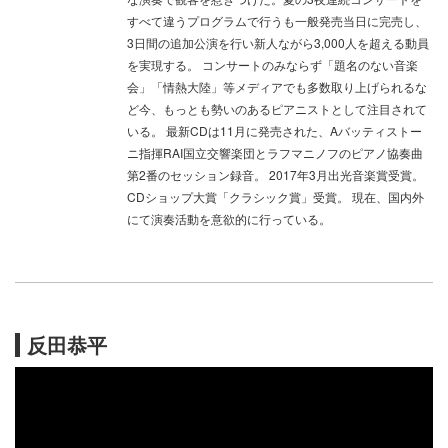
すべて違うプログラムで行うも一般発売当日に完売し、
3日間の追加公演を行い新人ながら3,000人を超える動員
を実現する。 コンサートのみならず「題名のない音楽
会」「情熱大陸」等メディアでも多数取り上げられるな
ど今、もっとも勢いのあるピアニストとして注目されて
いる。 最新CDは11月に発売された、Aバッティストー
ニ指揮RAI国立交響楽団とラフマニノフのピアノ協奏曲
第2番のセッション録音。 2017年3月出光音楽賞受賞。
CDショップ大賞「クラシック賞」受賞。 現在、国内外
にて演奏活動を意欲的に行っている。
反田恭平