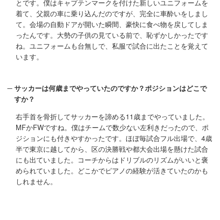
とです。僕はキャプテンマークを付けた新しいユニフォームを
着て、父親の車に乗り込んだのですが、完全に車酔いをしまし
て。会場の自動ドアが開いた瞬間、豪快に食べ物を戻してしま
ったんです。大勢の子供の見ている前で、恥ずかしかったです
ね。ユニフォームも台無しで、私服で試合に出たことを覚えて
います。
サッカーは何歳までやっていたのですか？ポジションはどこで
すか？
右手首を骨折してサッカーを諦める11歳までやっていました。
MFかFWですね。僕はチームで数少ない左利きだったので、ポ
ジションにも付きやすかったです。ほぼ毎試合フル出場で、4歳
半で東京に越してから、区の決勝戦や都大会出場を懸けた試合
にも出ていました。コーチからはドリブルのリズムがいいと褒
められていました。どこかでピアノの経験が活きていたのかも
しれません。