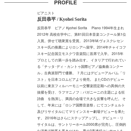
PROFILE
ピアニスト
反田恭平 / Kyohei Sorita
反田恭平 ピアノ Kyohei Sorita Piano 1994年生まれ
2012年 高校在学中に、第81回日本音楽コンクール第1位
入賞。併せて聴衆賞を受賞。 2013年M.ヴォスクレセン
スキー氏の推薦によりロシアへ留学。2014年チャイコフ
スキー記念国立モスクワ音楽院に首席で入学。 2015年
プロとしての第一歩を踏み出す。 イタリアで行われてい
る「チッタ･ディ・カントゥ国際ピアノ協奏曲コンクー
ル」古典派部門で優勝。 ７月にはデビューアルバム「リ
スト」を日本コロムビアより発売。 またCDのデビュー
以前に東京フィルハーモニー交響楽団定期への異例の大
抜擢を受け、ラフマニノフ：パガニーニの主題による狂
詩曲 を熱演し、満員の会場で大きな反響を呼んだ。 そ
して、年末には「ロシア国際音楽祭」にてコンチェルト
及びリサイタルにてマリインスキー劇場デビューを果た
す。 2016年はさらにステップアップし、デビュー・リ
サイタルは、サントリーホール2000席が完売し、圧倒的
な演奏で観客を惹きつけた。夏の3夜連続コンサートを