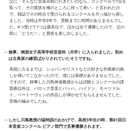
父に「そんなに音楽高校に行きたいのなら、コンクールで1位を
取って、その賞状を俺のところに持って来い」と言われたの
で、雑誌でその時点で受けられるコンクールを片っ端から探し
ました。当時は中学2年で、受験までに時間がありませんでし
た。4つ受けて1つは最高位で、ほかは全て優勝したので、父の
前に「どうだ！」と賞状を差し出しました。
無事、桐朋女子高等学校音楽科（共学）に入られました。初め
は古典派の練習ばかりされていたそうですね。
高校に入るまでは、ショパンやリストなどの好きな作曲家の曲
しか弾いてこなかったので、僕には基礎がありませんでした。
ですので、師事した川島伸達教授からは試験とコンクールの課
題曲以外は、バロック音楽とバッハ、ハイドン、モーツァル
ト、ベートーヴェンの作品しか弾かせてもらえませんでした。
苦痛の極みでしたね。
しかし川島教授の猛特訓のおかげで、高校3年生の時、第81回日
本音楽コンクール ピアノ部門で見事優勝されます。