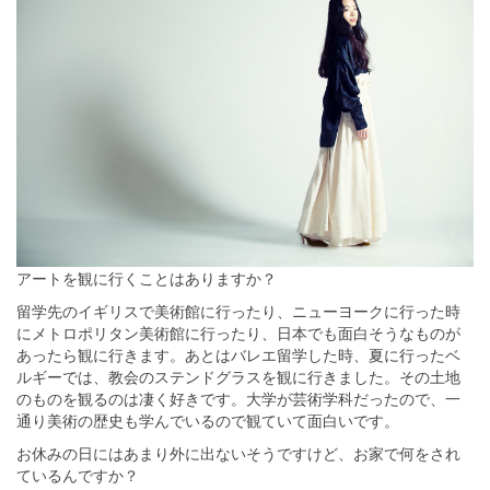
アートを観に行くことはありますか？
留学先のイギリスで美術館に行ったり、ニューヨークに行った時
にメトロポリタン美術館に行ったり、日本でも面白そうなものが
あったら観に行きます。あとはバレエ留学した時、夏に行ったベ
ルギーでは、教会のステンドグラスを観に行きました。その土地
のものを観るのは凄く好きです。大学が芸術学科だったので、一
通り美術の歴史も学んでいるので観ていて面白いです。
お休みの日にはあまり外に出ないそうですけど、お家で何をされ
ているんですか？