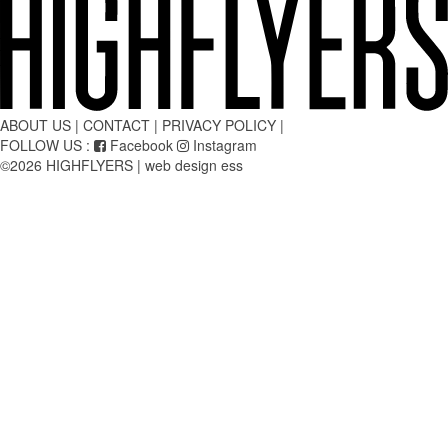
ABOUT US
|
CONTACT
|
PRIVACY POLICY
|
FOLLOW US :
Facebook
Instagram
©2026 HIGHFLYERS |
web design ess