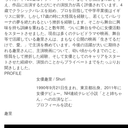
え、作品に出演するたびにその演技力が高く評価されています。4
歳でクラシックバレエを始め、プロを目指して中学卒業後はイギ
リスに留学。しかし17歳の時に大怪我を経験し、若くしてバレリ
ーナの夢を絶たれるという挫折を経験します。そこから舞台に興
味を持ち訓練を重ねること数年間、ついに舞台を中心に女優活動
をスタートさせました。現在は多くのテレビドラマや映画、舞台
等で活躍している趣里さんは、まもなく公開の映画「生きてるだ
けで、愛。」で主演を務めています。今後の活躍が大いに期待さ
れる趣里さんに、主演映画について、幼い頃から今までのこと、
怪我をして挫折した経験、そして女優としてのキャリアをスター
トさせた経緯や、演技のことからプライベートまでをたっぷりお
聞きしました。
PROFILE
女優
趣里 / Shuri
1990年9月21日生まれ、東京都出身。2011年に
女優デビュー。NH連続テレビ小説「とと姉ちゃ
ん」への出演など
...
プロフィールを読む
趣里