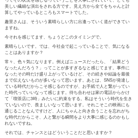
美しい繊細な演出をされる方です。見え方から全てをちゃんと計
算してやっているところもスマートでした。
趣里さんは、そういう素晴らしい方に出逢っていく道ができてい
ますね。
今それを感じてます、ちょうどこのタイミングで。
素晴らしいです。では、今社会で起こっていることで、気になる
ことはありますか？
常々、色々気になります。例えばニュースだったら、「結果どう
なったんだろう？」ってことが多すぎるなと感じてます。事件に
なったその時だけ盛り上がっているけど、その続きや結論を最後
まで伝えないものが多いなって思います。あとは、SNSが発達し
ている時代だからこそ感じるのですが、お手紙で人と繋がってい
た時代っていいなって感じます。待ち合わせは家の電話からかけ
て「喫茶店に3時」みたいに約束をする。私はそういう時代を生き
ていないので、羨ましいなって思います。それこそこの映画にも
通じることなんですけど、人にちゃんと向き合うことを忘れがち
な時代だからこそ、人と繋がる瞬間をより大事に感じるのかもし
れないですね。
それでは、チャンスとはどういうことだと思いますか？