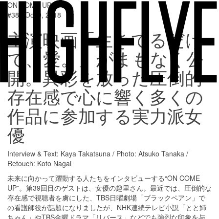
ON COME UP
#38 | Oct 9, 2018
主演映画「生きてるだけ
で、愛。」がまもなく公
開。異彩を放った圧倒的
存在感で心に響く多くの
作品に参加する実力派女
優
Interview & Text: Kaya Takatsuna / Photo: Atsuko Tanaka /
Retouch: Koto Nagai
未来に向かって躍動する人たちをインタビューする“ON COME
UP”。第39回目のゲストは、女優の趣里さん。最近では、圧倒的な
存在感で視聴者を虜にした、TBS日曜劇場「ブラックペアン」で
の看護師役が話題になりましたが、NHK連続テレビ小説「とと姉
ちゃん」やTBS金曜ドラマ「リバース」などでも強烈な印象を与