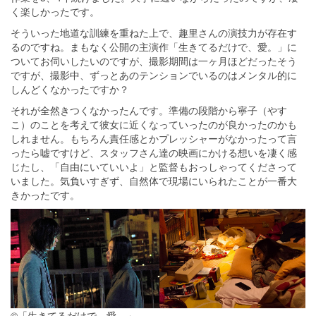
く楽しかったです。
そういった地道な訓練を重ねた上で、趣里さんの演技力が存在す
るのですね。まもなく公開の主演作「生きてるだけで、愛。」に
ついてお伺いしたいのですが、撮影期間は一ヶ月ほどだったそう
ですが、撮影中、ずっとあのテンションでいるのはメンタル的に
しんどくなかったですか？
それが全然きつくなかったんです。準備の段階から寧子（やす
こ）のことを考えて彼女に近くなっていったのが良かったのかも
しれません。もちろん責任感とかプレッシャーがなかったって言
ったら嘘ですけど、スタッフさん達の映画にかける想いを凄く感
じたし、「自由にいていいよ」と監督もおっしゃってくださって
いました。気負いすぎず、自然体で現場にいられたことが一番大
きかったです。
©「生きてるだけで、愛。」