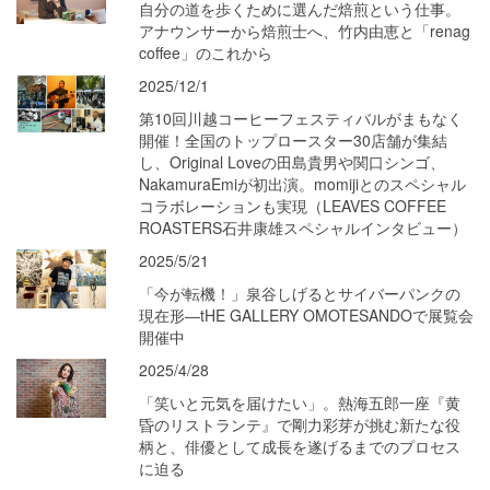
自分の道を歩くために選んだ焙煎という仕事。
アナウンサーから焙煎士へ、竹内由恵と「renag
coffee」のこれから
2025/12/1
第10回川越コーヒーフェスティバルがまもなく
開催！全国のトップロースター30店舗が集結
し、Original Loveの田島貴男や関口シンゴ、
NakamuraEmiが初出演。momijiとのスペシャル
コラボレーションも実現（LEAVES COFFEE
ROASTERS石井康雄スペシャルインタビュー）
2025/5/21
「今が転機！」泉谷しげるとサイバーパンクの
現在形―tHE GALLERY OMOTESANDOで展覧会
開催中
2025/4/28
「笑いと元気を届けたい」。熱海五郎一座『黄
昏のリストランテ』で剛力彩芽が挑む新たな役
柄と、俳優として成長を遂げるまでのプロセス
に迫る