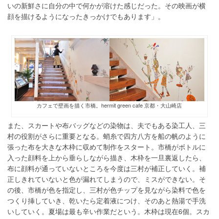
いの新鮮さに自分の中で何かが溶けた感じだった。その映画が横
顔を描けるようになったきっかけでもあります」。
カフェで壁画を描く市橋。hermit green cafe 京都・大山崎店
また、スカートや布バッグなどの染物は、夫でもある染工人、三
村の役割がさらに重要となる。蛸糸で四方八方を船の帆のように
張った布を大きな木枠に収めて制作をスタート。市橋がボトルに
入った顔料を上から垂らしながら描き、木枠を一旦裏返したら、
布に顔料が通っていないところを今度は三村が補正していく。補
正しきれていないと色が漏れてしまうので、ミスができない。そ
の後、市橋が色を指定し、三村が色チップを見ながら染料で色を
つくり挿していき、乾いたら定着液につけ、そのあと熱湯で手洗
いしていく。夏場は最も辛い作業だという。木枠は現在6個。スカ