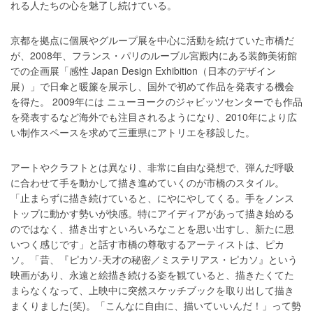
れる人たちの心を魅了し続けている。
京都を拠点に個展やグループ展を中心に活動を続けていた市橋だ
が、2008年、フランス・パリのルーブル宮殿内にある装飾美術館
での企画展「感性 Japan Design Exhibition（日本のデザイン
展）」で日傘と暖簾を展示し、国外で初めて作品を発表する機会
を得た。 2009年には ニューヨークのジャビッツセンターでも作品
を発表するなど海外でも注目されるようになり、2010年により広
い制作スペースを求めて三重県にアトリエを移設した。
アートやクラフトとは異なり、非常に自由な発想で、弾んだ呼吸
に合わせて手を動かして描き進めていくのが市橋のスタイル。
「止まらずに描き続けていると、にやにやしてくる。手をノンス
トップに動かす勢いが快感。特にアイディアがあって描き始める
のではなく、描き出すといろいろなことを思い出すし、新たに思
いつく感じです」と話す市橋の尊敬するアーティストは、ピカ
ソ。「昔、『ピカソ-天才の秘密／ミステリアス・ピカソ』という
映画があり、永遠と絵描き続ける姿を観ていると、描きたくてた
まらなくなって、上映中に突然スケッチブックを取り出して描き
まくりました(笑)。「こんなに自由に、描いていいんだ！」って勢