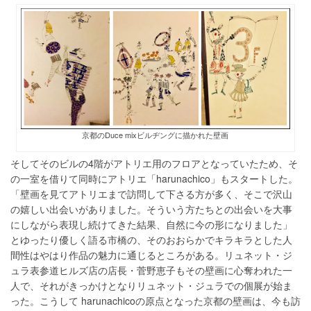
京都のDuce mixビルヂングに描かれた壁画
そしてそのビルの4階がアトリエ用のフロアとなっていたため、そ
の一室を借りて同時にアトリエ「harunachico」もスタートした。
「壁画を見てアトリエまで訪問して下さる方が多く、そこで沢山
の嬉しい出会いがありました。そういう方たちとの出会いを大事
にしながら表現し続けてきた結果、自然に今の形になりました」
とゆったり優しく語る市橋の、そのおおらかでキラキラとした人
間性はやはり作品の魅力に通じるところがある。リュネット・ジ
ュラ表参道ヒルズ店の店長・菅野恵子もその壁画に心奪われた一
人で、それがきっかけとなりリュネット・ジュラでの個展が始ま
った。こうして harunachicoの原点となった京都の壁画は、今も訪