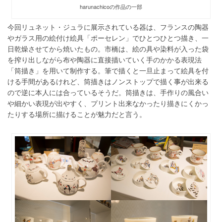
harunachicoの作品の一部
今回リュネット・ジュラに展示されている器は、フランスの陶器
やガラス用の絵付け絵具「ポーセレン」でひとつひとつ描き、一
日乾燥させてから焼いたもの。市橋は、絵の具や染料が入った袋
を搾り出しながら布や陶器に直接描いていく手のかかる表現法
「筒描き」を用いて制作する。筆で描くと一旦止まって絵具を付
ける手間があるけれど、筒描きはノンストップで描く事が出来る
ので逆に本人には合っているそうだ。筒描きは、手作りの風合い
や細かい表現が出やすく、プリント出来なかったり描きにくかっ
たりする場所に描けることが魅力だと言う。