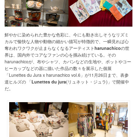
鮮やかに染められた豊かな色彩に、今にも動き出しそうなリズミ
カルで愉快な人物や動物の細かい描写が特徴的で、一瞬見れば心
奪われワクワクが止まらなくなるアーティスト
harunachico
の世
界は、国内外でコアなファンの心を掴み続けている。その
harunachicoが、布やシャツ、カバンなどの生地や、ポットやコー
ヒーカップなどの器に描いた作品の数々を展示した個展
「Lunettes du Jura x harunachico vol.6」が11月26日まで、表参
道ヒルズの 「
Lunettes du jura
(リュネット・ジュラ)」で開催中
だ。