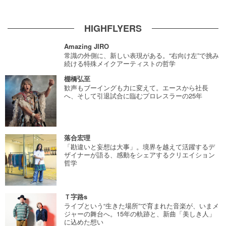
HIGHFLYERS
Amazing JIRO
常識の外側に、新しい表現がある。“右向け左”で挑み
続ける特殊メイクアーティストの哲学
棚橋弘至
歓声もブーイングも力に変えて。エースから社長
へ、そして引退試合に臨むプロレスラーの25年
落合宏理
「勘違いと妄想は大事」。境界を越えて活躍するデ
ザイナーが語る、感動をシェアするクリエイション
哲学
Ｔ字路s
ライブという“生きた場所”で育まれた音楽が、いまメ
ジャーの舞台へ。15年の軌跡と、新曲「美しき人」
に込めた想い