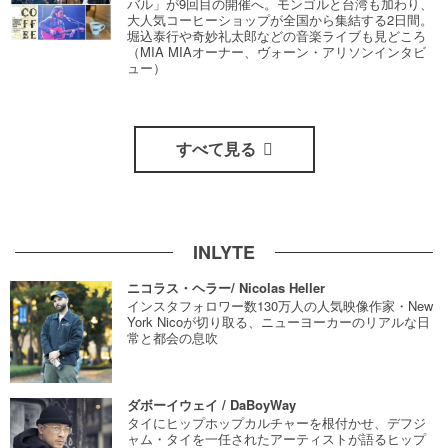
バル」が9回目の開催へ。モンゴルと台湾も加わり、
大人気コーヒーショップが全国から集結する2日間。
堀込泰行や奇妙礼太郎などの音楽ライブも見どころ
（MIA MIAオーナー、ヴォーン・アリソンインタビ
ュー）
すべて見る
INLYTE
ニコラス・ヘラー/ Nicolas Heller
インスタフォロワー数130万人の人気映像作家・New
York Nicoが切り取る、ニューヨーカーのリアルな日
常と都会の息吹
ダボーイウェイ / DaBoyWay
タイにヒップホップカルチャーを根付かせ、デフジ
ャム・タイを一任されたアーティストが語るヒップ