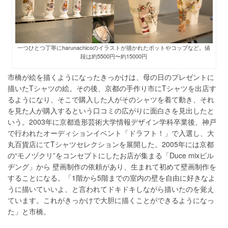
一つひとつ丁寧にharunachicoのイラストが描かれたポットやコップなど。値
段は約5500円〜約15000円
市橋が絵を描くようになったきっかけは、母の日のプレゼントに
描いたTシャツの絵。その後、京都の手作り市にTシャツを出店す
るようになり、そこで購入した人がそのシャツを着て動き、それ
を見た人が購入するという口コミの広がりに面白さを見出したと
いう。2003年に京都造形芸術大学情報デザイン学科卒業後、神戸
で行われたオーディションイベント「ドラフト！」で入選し、大
丸百貨店にてTシャツセレクションを展開した。2005年には京都
の“モノヅクリ”をコンセプトにしたお店が集まる「Duce mixビル
ヂング」から 壁画制作の依頼があり、生まれて初めて壁画制作を
することになる。「1階から5階までの室内の壁を自由に好きなよ
うに描いていいよ、と言われてドキドキしながら描いたのを覚え
ています。これがきっかけで大胆に描くことができるようになっ
た」と市橋。