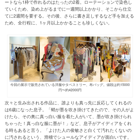
ートなら1枠で作れるのはたったの2着。ローテーションで染色し
ていくため、染め上がるまでに一週間以上かかり、そこから仕立
てに2週間を要する。その後、さらに書き足しするなど手を加える
ため、全行程に、1ヶ月以上かかることも珍しくない。
今回の展示で販売されている洋服やタペストリー、布バッグ。値段は約15000
円〜約42000円
次々と生み出される作品に、誰よりも真っ先に反応してくれるの
は6歳になった息子。「蛸が墨を吹き掛けてきたので、その人がよ
けたら、その奥に真っ白い服を着た人がいて、墨が吹き掛けられ
ちゃった！真っ白な服に墨が！」など、息子がアイディアをくれ
る時もあると言う。「よけた人の俊敏さと白くて汚れたくないの
に汚されるという、滑稽でシュールなアイディアが面白いです。