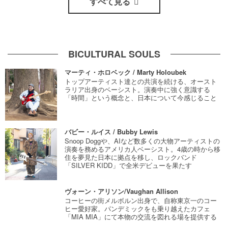
すべて見る
BICULTURAL SOULS
マーティ・ホロベック / Marty Holoubek
トップアーティスト達との共演を続ける、オースト
ラリア出身のベーシスト。演奏中に強く意識する
「時間」という概念と、日本について今感じること
バビー・ルイス / Bubby Lewis
Snoop Doggや、AIなど数多くの大物アーティストの
演奏を務めるアメリカ人ベーシスト。4歳の時から移
住を夢見た日本に拠点を移し、ロックバンド
「SILVER KIDD」で全米デビューを果たす
ヴォーン・アリソン/Vaughan Allison
コーヒーの街メルボルン出身で、自称東京一のコー
ヒー愛好家。パンデミックをも乗り越えたカフェ
「MIA MIA」にて本物の交流を図れる場を提供する