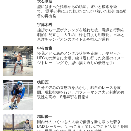
大石卓哉
型にはまった指導からの脱却。迷いと模索を経
て、“選手と共に歩む野球”にたどり着いた掛川西高監
督の再出発
宇津木秀
挫折から一度ボクシングを離れた後、意識と行動を
劇的に見直し、人生の目標を何度も明確化。日本と
東洋チャンピオンのタイトルを掴んだ道程
中村倫也
怪我とどん底のメンタル状態を克服し、夢だった
UFCでの舞台に出場。繰り返し行った究極のイメー
ジトレーニングで、思い描く通りの優勝を手に
徳田匠
自分の強みの直感力を活かし、独自のレースを展
開。現状把握を行い、パフォーマンス力と判断の再
現性を高め、S級昇班を目指す
増田優一
国内外のいくつもの大会で優勝を勝ち取った若き
BMXレーサー。“かっこ良く楽しんで走る”大切さを胸
に、世界に向けて掲げるあくなき挑戦