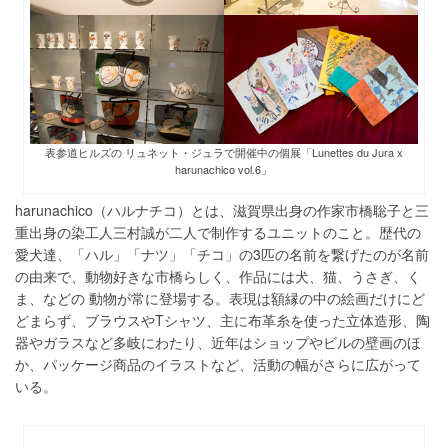
表参道ヒルズの リュネット・ジュラで開催中の個展「Lunettes du Jura x
harunachico vol.6」
harunachico（ハルナチコ）とは、滋賀県出身の作家市橋聡子と三
重出身の染工人三村誠が二人で制作するユニットのこと。歴代の
愛犬達、「ハル」「ナツ」「チコ」の3匹の名前を繋げたのが名前
の由来で、動物好きな市橋らしく、作品には犬、猫、うさぎ、く
ま、などの 動物が常に登場する。表現は額縁の中の絵画だけにど
どまらず、ブラウスやTシャツ、主に布革糸を使った立体造形、陶
器やガラスなど多岐にわたり、近年はショップやビルの壁画のほ
か、パッケージ商品のイラストなど、活動の幅がさらに広がって
いる。