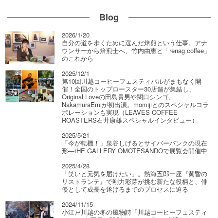
Blog
2026/1/20
自分の道を歩くために選んだ焙煎という仕事。アナ
ウンサーから焙煎士へ、竹内由恵と「renag coffee」
のこれから
2025/12/1
第10回川越コーヒーフェスティバルがまもなく開
催！全国のトップロースター30店舗が集結し、
Original Loveの田島貴男や関口シンゴ、
NakamuraEmiが初出演。momijiとのスペシャルコラ
ボレーションも実現（LEAVES COFFEE
ROASTERS石井康雄スペシャルインタビュー）
2025/5/21
「今が転機！」泉谷しげるとサイバーパンクの現在
形―tHE GALLERY OMOTESANDOで展覧会開催中
2025/4/28
「笑いと元気を届けたい」。熱海五郎一座『黄昏の
リストランテ』で剛力彩芽が挑む新たな役柄と、俳
優として成長を遂げるまでのプロセスに迫る
2024/11/15
小江戸川越の冬の風物詩「川越コーヒーフェスティ