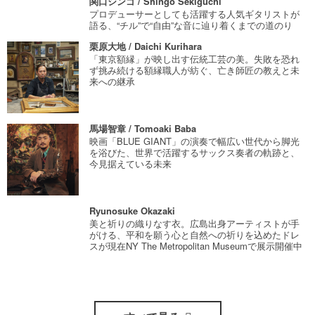
関口シンゴ / Shingo Sekiguchi
プロデューサーとしても活躍する人気ギタリストが
語る、“チル”で“自由”な音に辿り着くまでの道のり
栗原大地 / Daichi Kurihara
「東京額縁」が映し出す伝統工芸の美。失敗を恐れ
ず挑み続ける額縁職人が紡ぐ、亡き師匠の教えと未
来への継承
馬場智章 / Tomoaki Baba
映画「BLUE GIANT」の演奏で幅広い世代から脚光
を浴びた、世界で活躍するサックス奏者の軌跡と、
今見据えている未来
Ryunosuke Okazaki
美と祈りの織りなす衣。広島出身アーティストが手
がける、平和を願う心と自然への祈りを込めたドレ
スが現在NY The Metropolitan Museumで展示開催中