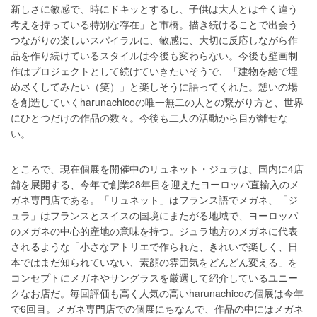
新しさに敏感で、時にドキッとするし、子供は大人とは全く違う
考えを持っている特別な存在」と市橋。描き続けることで出会う
つながりの楽しいスパイラルに、敏感に、大切に反応しながら作
品を作り続けているスタイルは今後も変わらない。今後も壁画制
作はプロジェクトとして続けていきたいそうで、「建物を絵で埋
め尽くしてみたい（笑）」と楽しそうに語ってくれた。憩いの場
を創造していくharunachicoの唯一無二の人との繋がり方と、世界
にひとつだけの作品の数々。今後も二人の活動から目が離せな
い。
ところで、現在個展を開催中のリュネット・ジュラは、国内に4店
舗を展開する、今年で創業28年目を迎えたヨーロッパ直輸入のメ
ガネ専門店である。「リュネット」はフランス語でメガネ、「ジ
ュラ」はフランスとスイスの国境にまたがる地域で、ヨーロッパ
のメガネの中心的産地の意味を持つ。ジュラ地方のメガネに代表
されるような「小さなアトリエで作られた、きれいで楽しく、日
本ではまだ知られていない、素顔の雰囲気をどんどん変える」を
コンセプトにメガネやサングラスを厳選して紹介しているユニー
クなお店だ。毎回評価も高く人気の高いharunachicoの個展は今年
で6回目。メガネ専門店での個展にちなんで、作品の中にはメガネ