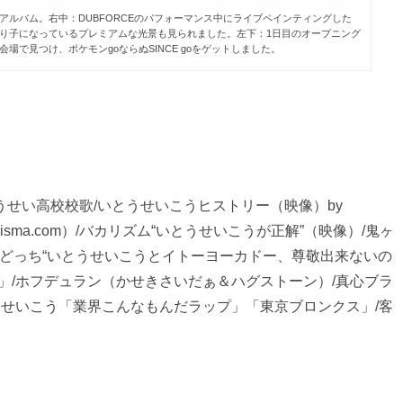
ルバム。右中：DUBFORCEのパフォーマンス中にライブペインティングした
売り子になっているプレミアムな光景も見られました。左下：1日目のオープニング
場で見つけ、ポケモンgoならぬSINCE goをゲットしました。
うせい高校校歌/いとうせいこうヒストリー（映像）by
sma.com）/バカリズム“いとうせいこうが正解”（映像）/鬼ヶ
で生どっち“いとうせいこうとイトーヨーカドー、尊敬出来ないの
出」/ホフデュラン（かせきさいだぁ＆ハグストーン）/真心ブラ
KU＆いとうせいこう「業界こんなもんだラップ」「東京ブロンクス」/客