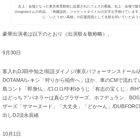
左上：会場となった東京体育館前に設置されたフェスの看板。右上：会場で販売
Usugrowさんの作品。「再建設的」ジャケットタイトルの文字も手掛けてい
に「いとうせい高校」の応援団員として太鼓を叩いていたみうらじゅ
豪華出演者は以下のとおり（出演順＆敬称略）。
9月30日
客入れDJ田中知之/前説ダイノジ/東京パフォーマンスドール
DOTAMA/レキシ「狩りから稲作へ」ほか、車のCMで流れている
島コント「即身仏」/口ロロ/中村ゆうじ「有志の宝くじ」/R
はどっち？”パネラーは真心ブラザーズ、ホフデュラン、BOS
ザーズ「サマーヌード」「大丈夫」「どか〜ん」/DUBFORCE f
出しDJ須永辰緒
10月1日