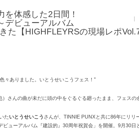
力を体感した2日間！
Professional
|
～デビューアルバム
【HIGHFLEYRSの現場レポVol.
ら色々ありました。いとうせいこうフェス！”
也）さんの曲が未だに頭の中をぐるぐる廻ったまま、フェスの
頂いた
いとうせいこう
さんが、TINNIE PUNXと共に86年
デビューアルバム『建設的』30周年祝賀会」を開催。9月30日