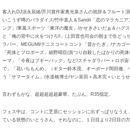
客入れDJ須永辰緒/芥川賞作家奥光泉さんの祝辞＆フルート演奏/
いこうず噂のパラダイス/竹中直人＆Sandii「恋のマラカニア
ング」/東葛スポーツ「東洋の魔女」/かせきさいだぁ＆ハグスト
と「俺の背中に火をつけろ!!」/上田晋也司会の朝まで生ど
ラパー、MEGUMI/テニスコートコント「昔かたぎ」/ナカゴ
「死体とプロポーズ」細野晴臣(首つり自殺したばかりの死体
ーマ」「今夜はブギーバック」など/スチャダラパー＋ロボ宙「マ
で」「花いちもんめ」（ギター鈴木茂、
キ
ーボード
岡田徹、
う「サマータイム」/水道橋博士/ヤン富田＋高木完＋いとうせい
言わずもがな、超超超超超豪華。たぶん、R35指定。
フェス中は、コントに芝居にセッションに出ずっぱりなうえ
ている状態のいとうさん。それなのに、１日目より2日目の