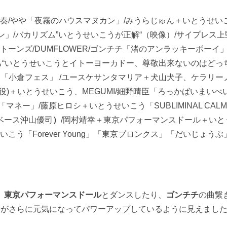
やや「夜霧のハウスマヌカン」/みうらじゅん＋いとうせいこう“S
ン」/バカリズム”いとうせいこうが正解“（映像）/サイプレス上野と
ーンズ/DUMFLOWER/ゴンチチ「渚のアンラッキーボーイ」/
っち“いとうせいこうとイトーヨーカドー、尊敬出来ないのはど
ー「小倉フェス」 /ユースケサンタマリア＋犬山犬子、ケラリーノ
役)＋いとうせいこう、MEGUMI/細野晴臣「ろっかばいまい
ネー」/藤原ヒロシ＋いとうせいこう「SUBLIMINAL CA
ベース沖山優司
）
/岡村靖幸＋東京パフォーマンスドール＋いと
こう「Forever Young」「東京ブロンクス」「だいじょう
、
東京パフォーマンスドール
とダンスしたり、
ゴンチチ
の曲繋
方がさらに元気になってパワーアップしているように見えまし