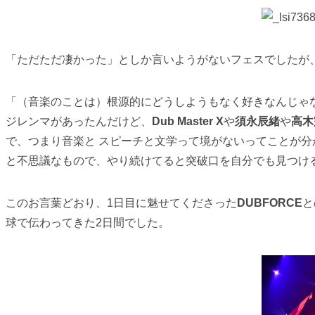
「ただただ凄かった」としか言いようがないフェスでしたが
「（音楽のことは）根源的にどうしようもなく好きなんじゃ
ジレンマがあったんだけど、
Dub Master X
や
須永辰緒
や
高木
で、つまり音楽と スピーチと文学って境がないってことが
と不思議なもので、やり続けてると突破口を自分でも見つけ
このお言葉どおり、1日目に魅せてくださった
DUBFORCE
と
球で伝わってきた2日間でした。