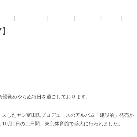
Young
|
International
|
Sanctuary
|
Coaching
|
Special
|
Blog
7】
余韻覚めやらぬ毎日を過ごしております。
にリリースしたヤン富田氏プロデュースのアルバム「建設的」発売か
と10月1日の二日間、東京体育館で盛大に行われました。