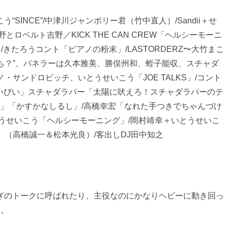
INCE”/中津川ジャンボリー君（竹中直人）/Sandii＋せ
ロベルト吉野／KICK THE CAN CREW「ヘルシーモーニ
きたろうコント「ピアノの粉末」/LASTORDERZ〜大竹まこ
っち？”、パネラーは久本雅美、勝俣州和、蛭子能収、スチャダ
・サンドロビッチ、いとうせいこう「JOE TALKS」/コント
べいびい」スチャダラパー「太陽に吠えろ！スチャダラパーのテ
LM」「かすかなしるし」/高橋幸宏「なれた手つきでちゃんづけ
うせいこう「ヘルシーモーニング」/岡村靖幸＋いとうせいこ
ぶ」（高橋誠一＆松本光良）/客出しDJ田中知之
ぎのトークに呼ばれたり、主役なのにかなりヘビーに動き回っ
た。