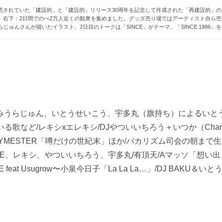
されていた「建設的」と「建設的」リリース30周年を記念して作成された「再建設的」のア
ます。右下：2日間でのべ2万人近くの観衆を集めました。グッズ売り場ではアーティスト自ら
んさんが描いたイラスト。2日目のトークは「SINCE」がテーマ。「SINCE 1986」を会
/みうらじゅん、いとうせいこう、宇多丸（旗持ち）によるいと
歌など/レキシxエレキシ/DJやついいちろう＋いつか（Chari
HYMESTER「噂だけの世紀末」ほか/バカリズム司会の朝ま
E、レキシ、やついいちろう、宇多丸/有頂天/Aマッソ「想い
eat Usugrow〜小泉今日子「La La La…」/DJ BA