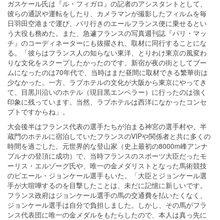
ガスケール氏は『ル・フィガロ』の記者のアシスタントとして、
彼らの通訳や運転をしたり、カメラマンが撮影したフィルムを毎
日羽田空港まで運び、パリ行きのエールフランス便に乗せるとい
う大役も務めた。また、急遽フランスの写真週刊誌『パリ・マッ
チ』のコーディネーターにも抜擢され、取材に同行することにな
る。「彼らはフランス人の知らない東洋、とりわけ東京の風変わ
りな文化をスクープしたかったのです。新宿が夜の街としてブー
ムになったのは70年代で、当時はまだ昼間に取材できる繁華街は
少なかった。一方、ラブホテルの文化が大阪から東京にやってき
て、目黒川沿いのホテル（現目黒エンペラー）に行ったのは強く
印象に残っています。当然、ラブホテルは西洋になかったコンセ
プトですからね」。
大会後半はフランス代表の選手たちが泊まる神宮の選手村や、半
蔵門のホテルに宿泊していたフランスのVIPや関係者と共に多くの
時間を過ごした。元世界的な登山家（史上最初の8000m峰アンナ
プルナの登頂に成功）で、当時フランスのスポーツ大臣だったモ
ーリス・エルゾーグ氏や、唯一の金メダリストとなった馬術競技
のピエール・ジョンケール選手もいた。「大臣とジョンケール選
手が大喧嘩するのを目撃したことは、未だに記憶に新しいです。
フランス政府はジョンケール選手の馬の交通費を払いたくなく、
ジョンケール選手は自分で負担しました。しかし、その馬がフラ
ンス代表団に唯一の金メダルをもたらしたので、本人は真っ先に