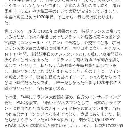
行く道一つしかなかったですし、東京の大通りの道は狭く、路面
電車（トラム）や道路工事のせいで大変な渋滞をしていました。
本当の高度成長は1970年代。そこから一気に街は変わりまし
た」。
実はガスケール氏は1965年に兵役のため一時期フランスに戻って
いるのだが、その３年後に受けたフランス外務省の東洋地域外交
官試験（コンクール・ドリアン）に合格し、外交官になる。駐日
フランス大使館の広報部に採用され、再び日本に戻り、そこから
およそ7年間、広報領事官のアシスタントとして難しい政治問題を
扱う多忙な日々を送った。「フランスは南大西洋で核実験を繰り
返していただけに、私たちは広島知事や長崎知事と話し合いを
し、お詫びをしなければなりませんでした。今のように、ワイン
や高級ブランド、映画と観光大国のイメージ、その人気からはほ
ど遠い時代だったんです」。唯一楽しかった仕事は1970年代の大
阪万博だったと、当時を振り返る。
その後、74年にフランス大使館を辞め、自身のコンサルティング
会社、PMCを設立。「若いビジネスマンとして、日本のクライア
ントに案内された東京のナイトライフを今も覚えています。当時
は有名なナイトクラブは六本木ではなく、赤坂にありました。私
たちがよく行っていたMUGEN赤坂には、若かりし頃のISSEY
MIYAKE氏や山本寛斎氏も来ていました」。また、日本初の本格的