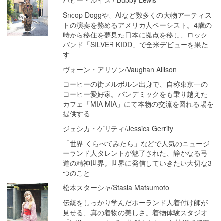
Snoop Doggや、AIなど数多くの大物アーティス
トの演奏を務めるアメリカ人ベーシスト。4歳の
時から移住を夢見た日本に拠点を移し、ロック
バンド「SILVER KIDD」で全米デビューを果た
す
ヴォーン・アリソン/Vaughan Allison
コーヒーの街メルボルン出身で、自称東京一の
コーヒー愛好家。パンデミックをも乗り越えた
カフェ「MIA MIA」にて本物の交流を図れる場を
提供する
ジェシカ・ゲリティ/Jessica Gerrity
「世界 くらべてみたら」などで人気のニュージ
ーランド人タレントが魅了された、静かなる弓
道の精神世界。世界に発信していきたい大切な3
つのこと
松本スターシャ/Stasia Matsumoto
伝統をしっかり学んだポーランド人着付け師が
見せる、真の着物の美しさ。着物体験スタジオ