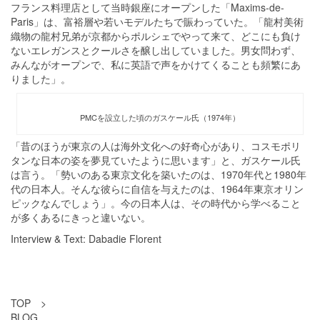
フランス料理店として当時銀座にオープンした「Maxims-de-
Paris」は、富裕層や若いモデルたちで賑わっていた。「龍村美術
織物の龍村兄弟が京都からポルシェでやって来て、どこにも負け
ないエレガンスとクールさを醸し出していました。男女問わず、
みんながオープンで、私に英語で声をかけてくることも頻繁にあ
りました」。
PMCを設立した頃のガスケール氏（1974年）
「昔のほうが東京の人は海外文化への好奇心があり、コスモポリ
タンな日本の姿を夢見ていたように思います」と、ガスケール氏
は言う。「勢いのある東京文化を築いたのは、1970年代と1980年
代の日本人。そんな彼らに自信を与えたのは、1964年東京オリン
ピックなんでしょう」。今の日本人は、その時代から学べること
が多くあるにきっと違いない。
Interview & Text: Dabadie Florent
TOP
>
BLOG