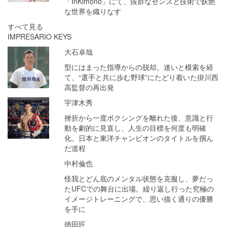
「InKimono」にて、抜群なセンスと技術で妖艶
な世界を織りなす
すべて見る
IMPRESARIO KEYS
大石卓哉
型にはまった指導からの脱却。迷いと模索を経
て、“選手と共に歩む野球”にたどり着いた掛川西
高監督の再出発
宇津木秀
挫折から一度ボクシングを離れた後、意識と行
動を劇的に見直し、人生の目標を何度も明確
化。日本と東洋チャンピオンのタイトルを掴ん
だ道程
中村倫也
怪我とどん底のメンタル状態を克服し、夢だっ
たUFCでの舞台に出場。繰り返し行った究極の
イメージトレーニングで、思い描く通りの優勝
を手に
徳田匠