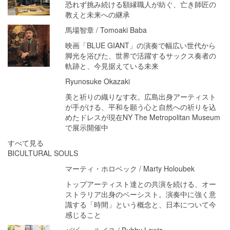
恐れず挑み続ける額縁職人が紡ぐ、亡き師匠の
教えと未来への継承
馬場智章 / Tomoaki Baba
映画「BLUE GIANT」の演奏で幅広い世代から
脚光を浴びた、世界で活躍するサックス奏者の
軌跡と、今見据えている未来
Ryunosuke Okazaki
美と祈りの織りなす衣。広島出身アーティスト
が手がける、平和を願う心と自然への祈りを込
めたドレスが現在NY The Metropolitan Museum
で展示開催中
すべて見る
BICULTURAL SOULS
マーティ・ホロベック / Marty Holoubek
トップアーティスト達との共演を続ける、オー
ストラリア出身のベーシスト。演奏中に強く意
識する「時間」という概念と、日本について今
感じること
バビー・ルイス / Bubby Lewis