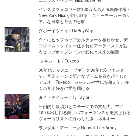
インスタフォロワー数130万人の人気映像作家・
New York Nicoが切り取る、ニューヨーカーのリ
アルな日常と都会の息吹
ダボーイウェイ / DaBoyWay
タイにヒップホップカルチャーを根付かせ、デ
フジャム・タイを一任されたアーティストが語
るヒップホップシーンの変化と未来の展望
タキシード / Tuxedo
80年代ディスコ・ブギー x 90年代Gファンク
で、音楽シーンに新たなブームを巻き起こした
デュオ、Tuxedo。ジャンルや世代を超えて、多
くの音楽好きに愛を届ける
タイ・テイラー / Ty Taylor
圧倒的な歌唱力とステージでの支配力。常に
100％出し切る熱いパフォーマンスが絶賛される
ヴォーカリストの終わりなきエネルギー
ランダル・アーニー／Randall Lee Arney