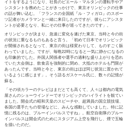
イトをするようになり、社長のピエール・マルタンの運転手やア
シスタントを務めたことがきっかけで、東京オリンピックの仕事
の話が舞い込む。「フランスの全国紙『ル・フィガロ』のスポー
ツ記者がカメラマンと一緒に来日したのですが、彼らにアシスタ
ントが必要となり、私にその仕事が巡ってきたのです」。
オリンピックが決まり、急速に変化を遂げた東京。当時と今の街
の状況に重なるものもあると言う。「初めて日本でオリンピック
が開催されるとなって、東京の街は様変わりして、ものすごく賑
わっていました。ですが、毎晩22時になると一気に静かになるの
も印象的でした。外国人関係者や選手の過剰な盛り上がりを恐れ
ていた大会側は、飲食店を強制的に閉め、大抵のホテルも門限が
あったんです。当時と今と、東京の街はほぼ同じ状況に置かれて
いるように感じます」。そう語るガスケール氏に、数々の記憶が
蘇る。
「その頃カラーのテレビはまだとても高くて、人々は都内の電気
屋さんのショーウインドーでオリンピックのハイライトを観てい
ました。開会式の昭和天皇のスピーチや、超満員の国立競技場、
各国の選手たちの登場などに、みんな感動していました。特に記
憶に残るのは、ブルーインパルスですね」。航空自衛隊のブルー
インパルスは開会式のためにスタジアム上空を飛行し、煙で五輪
を描いたのだ。