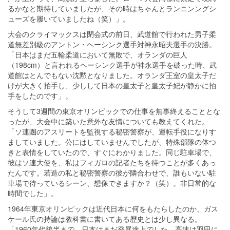
るかなと期待していましたが、その時はちゃんとランニンングシ
ューズを履いていましたね（笑）」。
大会のクライマックスは閉会式の前日、武道館で行われた男子柔
道無差別級のアントン・ヘーシンク選手対神永昭夫選手の決勝。
「日本はまだ五輪柔道において無敗で、オランダの巨人
（198cm）と言われるヘーシンク選手が神永選手を破った時、武
道館はとんでもない沈黙となりました。オランダ王室の皇太子だ
けが大きく拍手し、少しして日本の皇太子と皇太子妃が静かに拍
手をしたのです」。
そうして3週間の東京オリンピックでの仕事を無事終えることとな
ったが、大会中に築いた意外な友情についても教えてくれた。
「ソ連圏のアスリートを監視する秘密警察が、運転手役になりす
ましていました。公にはしていませんでしたが、特殊部隊の体つ
きと表情をしていたので、すぐにわかりました。同じ駐車場で、
彼はソ連大使を、私はフィガロの記者たちを待つことが多くあっ
たんです。若造の私と秘密警察の彼が隣合わせで、誰もいない駐
車場で待っているシーン、想像できますか？（笑）。非日常的な
時間でした」。
1964年東京オリンピックは近代日本に何をもたらしたのか、ガス
ケール氏の持論は教科書に書いてある歴史とは少し異なる。
「1960年代後半まで、日本はまだ発展途上でした。高速は羽田に