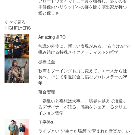
ブロードウェイでトニー賞を獲得し、多くの若
手俳優のハリウッドへの扉を開く演出家が持つ
愛と優しさ
すべて見る
HIGHFLYERS
Amazing JIRO
常識の外側に、新しい表現がある。“右向け左”で
挑み続ける特殊メイクアーティストの哲学
棚橋弘至
歓声もブーイングも力に変えて。エースから社
長へ、そして引退試合に臨むプロレスラーの25
年
落合宏理
「勘違いと妄想は大事」。境界を越えて活躍す
るデザイナーが語る、感動をシェアするクリエ
イション哲学
Ｔ字路s
ライブという“生きた場所”で育まれた音楽が、い