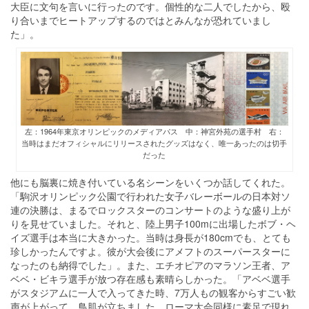
大臣に文句を言いに行ったのです。個性的な二人でしたから、殴
り合いまでヒートアップするのではとみんなが恐れていまし
た」。
左：1964年東京オリンピックのメディアパス 中：神宮外苑の選手村 右：
当時はまだオフィシャルにリリースされたグッズはなく、唯一あったのは切手
だった
他にも脳裏に焼き付いている名シーンをいくつか話してくれた。
「駒沢オリンピック公園で行われた女子バレーボールの日本対ソ
連の決勝は、まるでロックスターのコンサートのような盛り上が
りを見せていました。それと、陸上男子100mに出場したボブ・ヘ
イズ選手は本当に大きかった。当時は身長が180cmでも、とても
珍しかったんですよ。彼が大会後にアメフトのスーパースターに
なったのも納得でした」。また、エチオピアのマラソン王者、ア
ベベ・ビキラ選手が放つ存在感も素晴らしかった。「アベベ選手
がスタジアムに一人で入ってきた時、7万人もの観客からすごい歓
声が上がって、鳥肌が立ちました。ローマ大会同様に素足で現れ