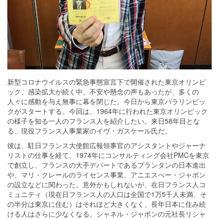
新型コロナウイルスの緊急事態宣言下で開催された東京オリンピ
ック、感染拡大が続く中、不安や懸念の声もあったが、多くの
人々に感動を与え無事に幕を閉じた。今日から東京パラリンピッ
クがスタートする。今回は、1964年に行われた東京オリンピック
の様子を知る一人のフランス人を紹介したい。来日58年目とな
る、現役フランス人事業家のイヴ・ガスケール氏だ。
彼は、駐日フランス大使館広報領事官のアシスタントやジャーナ
リストの仕事を経て、1974年にコンサルティング会社PMCを東京
で創立し、フランスの大手デパートであるプランタンの日本進出
や、マリ・クレールのライセンス事業、アニエスべー・ジャポン
の設立などに関わった。意外かもしれないが、在日フランス人コ
ミュニティ（現在日フランス人の人口は全国で1万5千人未満、そ
の半分は東京に住む）はそれほど大きくなく、長年日本に住み続
ける人はさらに少なくなる。シャネル・ジャポンの元社長リシャ