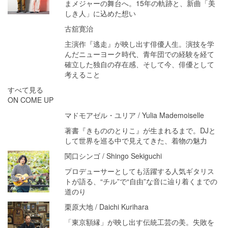
まメジャーの舞台へ。15年の軌跡と、新曲「美
しき人」に込めた想い
古舘寛治
主演作『逃走』が映し出す俳優人生。演技を学
んだニューヨーク時代、青年団での経験を経て
確立した独自の存在感、そして今、俳優として
考えること
すべて見る
ON COME UP
マドモアゼル・ユリア / Yulia Mademoiselle
著書『きもののとりこ』が生まれるまで。DJと
して世界を巡る中で見えてきた、着物の魅力
関口シンゴ / Shingo Sekiguchi
プロデューサーとしても活躍する人気ギタリス
トが語る、“チル”で“自由”な音に辿り着くまでの
道のり
栗原大地 / Daichi Kurihara
「東京額縁」が映し出す伝統工芸の美。失敗を