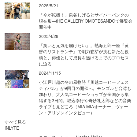
2025/5/21
「今が転機！」泉谷しげるとサイバーパンクの
現在形―tHE GALLERY OMOTESANDOで展覧会
開催中
2025/4/28
「笑いと元気を届けたい」。熱海五郎一座『黄
昏のリストランテ』で剛力彩芽が挑む新たな役
柄と、俳優として成長を遂げるまでのプロセス
に迫る
2024/11/15
小江戸川越の冬の風物詩「川越コーヒーフェス
ティバル」が9回目の開催へ。モンゴルと台湾も
加わり、大人気コーヒーショップが全国から集
結する2日間。堀込泰行や奇妙礼太郎などの音楽
ライブも見どころ（MIA MIAオーナー、ヴォー
ン・アリソンインタビュー）
すべて見る
INLYTE
ニコラス・ヘラー/ Nicolas Heller