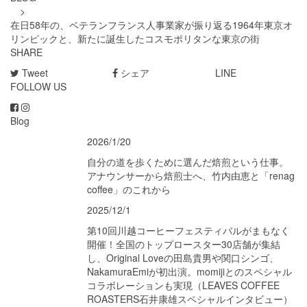
>
在日58年の、ベテランフランス人事業家が振り返る1964年東京オ
リンピックと、新たに誕生したコスモポリタンな東京の街
SHARE
Tweet
シェア
LINE
FOLLOW US
Blog
2026/1/20
自分の道を歩くために選んだ焙煎という仕事。
アナウンサーから焙煎士へ、竹内由恵と「renag
coffee」のこれから
2025/12/1
第10回川越コーヒーフェスティバルがまもなく
開催！全国のトップロースター30店舗が集結
し、Original Loveの田島貴男や関口シンゴ、
NakamuraEmiが初出演。momijiとのスペシャル
コラボレーションも実現（LEAVES COFFEE
ROASTERS石井康雄スペシャルインタビュー）