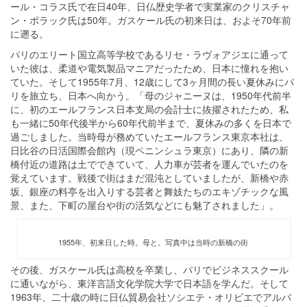
ール・コラス氏で在日40年、日仏歴史学者で実業家のクリスチャ
ン・ポラック氏は50年。ガスケール氏の初来日は、およそ70年前
に遡る。
パリのエリート国立高等学校であるリセ・ラヴォアジエに通って
いた彼は、柔道や電気製品マニアだったため、日本に憧れを抱い
ていた。そして1955年7月、12歳にして3ヶ月間の長い夏休みにパ
リを旅立ち、日本へ向かう。「母のジャニーヌは、1950年代前半
に、初のエールフランス日本支局の会計士に抜擢されたため、私
も一緒に50年代後半から60年代前半まで、夏休みの多くを日本で
過ごしました。当時母が務めていたエールフランス東京本社は、
日比谷の日活国際会館内（現ペニンシュラ東京）にあり、隣の新
橋付近の道路は土でできていて、人力車が芸者を運んでいたのを
覚えています。戦後で街はまだ混沌としていましたが、新橋や赤
坂、銀座の料亭を出入りする芸者と舞妓たちのエキゾチックな風
景、また、下町の屋台や街の活気などにも魅了されました」。
1955年、初来日した時。母と。写真中は当時の新橋の街
その後、ガスケール氏は高校を卒業し、パリでビジネススクール
に通いながら、東洋言語文化学院大学で日本語を学んだ。そして
1963年、二十歳の時に日仏貿易会社ソシエテ・オリビエでアルバ