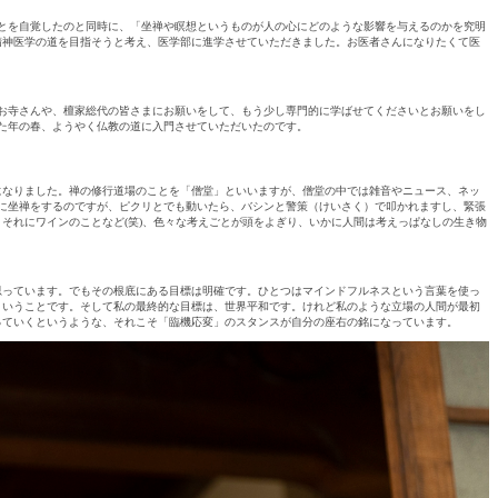
とを自覚したのと同時に、「坐禅や瞑想というものが人の心にどのような影響を与えるのかを究明
精神医学の道を目指そうと考え、医学部に進学させていただきました。お医者さんになりたくて医
のお寺さんや、檀家総代の皆さまにお願いをして、もう少し専門的に学ばせてくださいとお願いをし
った年の春、ようやく仏教の道に入門させていただいたのです。
になりました。禅の修行道場のことを「僧堂」といいますが、僧堂の中では雑音やニュース、ネッ
に坐禅をするのですが、ピクリとでも動いたら、バシンと警策（けいさく）で叩かれますし、緊張
それにワインのことなど(笑)、色々な考えごとが頭をよぎり、いかに人間は考えっぱなしの生き物
思っています。でもその根底にある目標は明確です。ひとつはマインドフルネスという言葉を使っ
ということです。そして私の最終的な目標は、世界平和です。けれど私のような立場の人間が最初
っていくというような、それこそ「臨機応変」のスタンスが自分の座右の銘になっています。