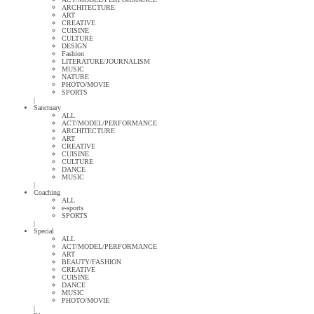
ARCHITECTURE
ART
CREATIVE
CUISINE
CULTURE
DESIGN
Fashion
LITERATURE/JOURNALISM
MUSIC
NATURE
PHOTO/MOVIE
SPORTS
|
Sanctuary
ALL
ACT/MODEL/PERFORMANCE
ARCHITECTURE
ART
CREATIVE
CUISINE
CULTURE
DANCE
MUSIC
|
Coaching
ALL
e-sports
SPORTS
|
Special
ALL
ACT/MODEL/PERFORMANCE
ART
BEAUTY/FASHION
CREATIVE
CUISINE
DANCE
MUSIC
PHOTO/MOVIE
|