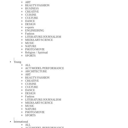
ART
BEAUTY/FASHION
BUSINESS
CREATIVE
CUISINE
CULTURE
DANCE
DESIGN
e-sports
ENGINEERING
Fashion
LITERATURE/JOURNALISM
MEDIA ART/SCIENCE
MUSIC
NATURE
PHOTO/MOVIE
Religion / Spiritual
SPORTS
|
Young
ALL
ACT/MODEL/PERFORMANCE
ARCHITECTURE
ART
BEAUTY/FASHION
CREATIVE
CUISINE
CULTURE
DANCE
DESIGN
Fashion
LITERATURE/JOURNALISM
MEDIA ART/SCIENCE
MUSIC
NATURE
PHOTO/MOVIE
SPORTS
|
International
ALL
ACT/MODEL/PERFORMANCE