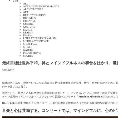
Blog
ALL
ACT/MODEL/PERFORMANCE
ARCHITECTURE
ART
BEAUTY/FASHION
BUSINESS
CREATIVE
CUISINE
CULTURE
DANCE
DESIGN
Fashion
LITERATURE/JOURNALISM
MEDIA ART/SCIENCE
Mindfullness
MUSIC
NATURE
PHOTO/MOVIE
SPORTS
最終目標は世界平和。禅とマインドフルネスの和合をはかり、世
2021/08/19
精神科医であり、禅僧という二つの肩書きを持つ川野泰周氏が先月、新刊『精神科医がすすめる 
の本を書いたと言う。
禅僧として、檀務とともに坐禅会を定期的に開催したり、ビジネスパーソンに向けては大手企業でメン
ャパン主催のマインドフルネスとクラシック音楽のコンサート「
Premium Mindfulness Classics
」
HIGHFLYERSは川野氏をインタビューし、新刊の趣旨や現代の人々が抱える象徴的な問題について、また、
音楽と心は共鳴する。コンサートでは、マインドフルに、心のピ