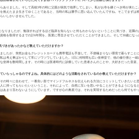
らありました。そして高校3年の時に父親が病気で他界してしまい、私がお寺を継ぐべき時が来たこ
を抱えたまま生きてゆくことであると、当時の私は勝手に思い込んでいたんですね。そこでまずは
らいしかいませんでした。
科医になりましたが、勉強すればするほど臨床を知らないと何もわからないということに気づき、近隣
資格を取得するまでの計6年間を、医業に専念させていただくことができました。そして30歳にな
気づきがあったかなど教えていただけますか？
ましたが、突然お金もクレジットカードも携帯電話も手放して、不便極まりない環境で暮らすこと
私は考え事ばかりして常にソワソワしていました。1日に何時間も広い坐禅堂で、他の修行僧と一緒
な坐禅を数時間します。その時には医者時代に診療していた患者さんのことや、大好きだった音楽、
ていらっしゃるのですよね。具体的にはどのような活動をされているのか教えていただけますか？
その時々に合わせて、一番良い形でマインドフルネスを伝えられる方法にコミットしていきたいと
人に持ってもらいたいということ。それによって、自然に互いを思いやることができるようになる
はあまり言わないようにしています。ですが心の奥底では、それを実現するためだったら何でもや