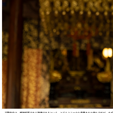
―川野先生は、精神科医であり禅僧であるという、とてもユニークな肩書きをお持ちですが、まず