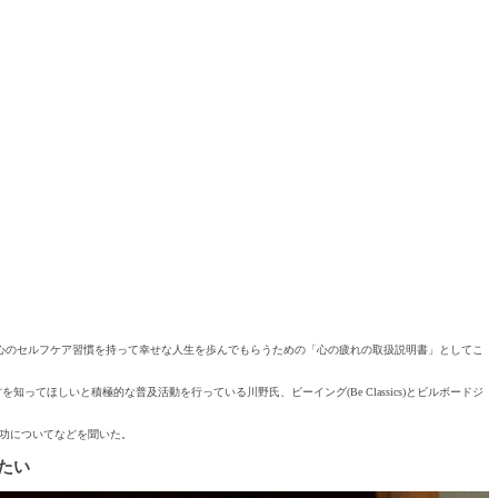
心のセルフケア習慣を持って幸せな人生を歩んでもらうための「心の疲れの取扱説明書」としてこ
ほしいと積極的な普及活動を行っている川野氏、ビーイング(Be Classics)とビルボードジ
スや成功についてなどを聞いた。
たい