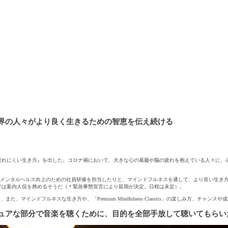
界の人々がより良く生きるための智恵を伝え続ける
疲れにくい生き方』を出した。コロナ禍において、大きな心の葛藤や脳の疲れを抱えている人々に、
タルヘルス向上のための社員研修を担当したりと、マインドフルネスを通して、より良い生き方を知って
では案内人役を務めるそうだ（＊緊急事態宣言により延期が決定。日程は未定）。
マインドフルネスな生き方や、「Premium Mindfulness Classics」の楽しみ方、チャン
ュアな部分で音楽を聴くために、目的を全部手放して聴いてもらい