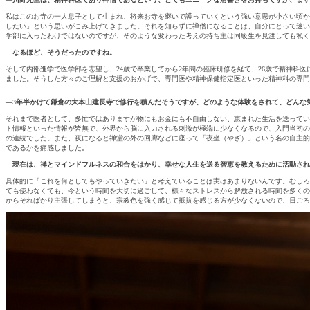
私はこのお寺の一人息子として生まれ、将来お寺を継いで護っていくという強い意思が小さい頃か
したい」という思いがこみ上げてきました。それを知らずに禅僧になることは、自分にとって迷い
学部に入ったわけではないのですが、そのような変わった考えの持ち主は同級生を見渡しても私く
―なるほど、そうだったのですね。
そして内部進学で医学部を志望し、24歳で卒業してから2年間の臨床研修を経て、26歳で精神
ました。そうした方々のご理解と支援のおかげで、専門医や精神保健指定医といった精神科の専門
―3年半かけて鎌倉の大本山建長寺で修行を積んだそうですが、どのような体験をされて、どんな
それまで医者として、多忙ではありますが物にもお金にも不自由しない、恵まれた生活を送ってい
ト情報といった情報が皆無で、外界から脳に入力される刺激が極端に少なくなるので、入門当初の
の連続でした。また、夜になると禅堂の外の回廊などに座って「夜坐（やざ）」という名の自主的
であるかを痛感しました。
―現在は、禅とマインドフルネスの和合をはかり、幸せな人生を送る智恵を教えるために活動され
具体的に「これを何としてもやっていきたい」と考えていることは実はあまりないんです。むしろ
ても使わなくても、今という時間を大切に過ごして、様々なストレスから解放される時間を多くの
からそればかり主張してしまうと、宗教色を強く感じて抵抗を感じる方が少なくないので、日ごろ