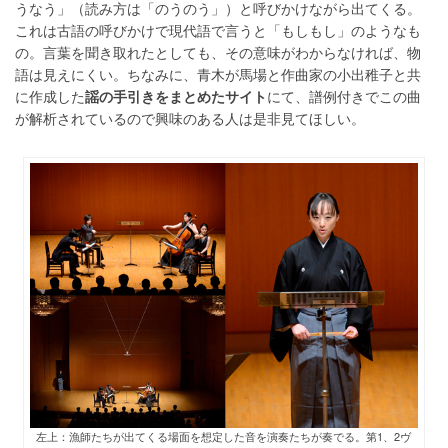
うなう」（
読み方は「のうのう」）と呼びかけながら出てくる。
これは
古語の呼びかけで現代語で言うと「もしもし」のようなも
の。言葉を聞き取れたとしても、その意味がわからなければ、物
語は見えにくい。ちなみに、青木が馬場と作曲家の小出稚子と共
に作成した
謡の手引きをまとめたサイト
にて、譜例付きでこの曲
が解析されているので興味のある人は是非見てほしい。
左上：漁師たちが出てくる場面を想定した音を演奏たちが奏でる。第1、2ヴ