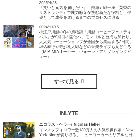
2025/4/28
「笑いと元気を届けたい」。熱海五郎一座『黄昏の
リストランテ』で剛力彩芽が挑む新たな役柄と、俳
優として成長を遂げるまでのプロセスに迫る
2024/11/15
小江戸川越の冬の風物詩「川越コーヒーフェスティ
バル」が9回目の開催へ。モンゴルと台湾も加わり、
大人気コーヒーショップが全国から集結する2日間。
堀込泰行や奇妙礼太郎などの音楽ライブも見どころ
（MIA MIAオーナー、ヴォーン・アリソンインタビ
ュー）
すべて見る
INLYTE
ニコラス・ヘラー/ Nicolas Heller
インスタフォロワー数130万人の人気映像作家・New
York Nicoが切り取る、ニューヨーカーのリアルな日