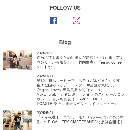
FOLLOW US
Blog
2026/1/20
自分の道を歩くために選んだ焙煎という仕事。アナ
ウンサーから焙煎士へ、竹内由恵と「renag coffee」
のこれから
2025/12/1
第10回川越コーヒーフェスティバルがまもなく開
催！全国のトップロースター30店舗が集結し、
Original Loveの田島貴男や関口シンゴ、
NakamuraEmiが初出演。momijiとのスペシャルコラ
ボレーションも実現（LEAVES COFFEE
ROASTERS石井康雄スペシャルインタビュー）
2025/5/21
「今が転機！」泉谷しげるとサイバーパンクの現在
形―tHE GALLERY OMOTESANDOで展覧会開催中