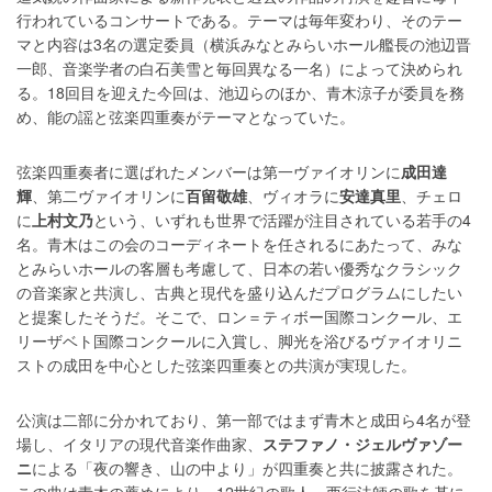
行われているコンサートである。テーマは毎年変わり、そのテー
マと内容は3名の選定委員（横浜みなとみらいホール艦長の池辺晋
一郎、音楽学者の白石美雪と毎回異なる一名）によって決められ
る。18回目を迎えた今回は、池辺らのほか、青木涼子が委員を務
め、能の謡と弦楽四重奏がテーマとなっていた。
弦楽四重奏者に選ばれたメンバーは第一ヴァイオリンに
成田達
輝
、第二ヴァイオリンに
百留敬雄
、ヴィオラに
安達真里
、チェロ
に
上村文乃
という、いずれも世界で活躍が注目されている若手の4
名。青木はこの会のコーディネートを任されるにあたって、みな
とみらいホールの客層も考慮して、日本の若い優秀なクラシック
の音楽家と共演し、古典と現代を盛り込んだプログラムにしたい
と提案したそうだ。そこで、ロン＝ティボー国際コンクール、エ
リーザベト国際コンクールに入賞し、脚光を浴びるヴァイオリニ
ストの成田を中心とした弦楽四重奏との共演が実現した。
公演は二部に分かれており、第一部ではまず青木と成田ら4名が登
場し、イタリアの現代音楽作曲家、
ステファノ・ジェルヴァゾー
ニ
による「夜の響き、山の中より」が四重奏と共に披露された。