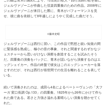
この曲は青木の薦めにより、12世紀の歌人・西行法師の歌を基に
ジェルヴァゾーニが作曲した弦楽四重奏のための作品。2008年に
ジェルヴァゾーニが来日した際に、青木がパフォーマンスを見
せ、彼に曲を依頼して8年越しにようやく完成した曲だそう。
©藤本史昭
ジェルヴァゾーニは西行に習い、この作品で黙想と鋭い知覚の間
に緊張感を熟成し、極小の音の事象、それと関連するわずかなジ
ェスチャーから思いがけない洞察を創造することを試みたそう
だ。四重奏の演奏をバックに、青木が謡いながら演奏するのはエ
ッグシェイカー。作品の終盤で彼女はこのエッグシェーカーを落
とすのだが、それは西行が俗世間での生活を離れることを表して
いる。
続いて演奏されたのは、成田ら4名によるベートーヴェンの「大フ
ーガ 変口長調 Op.133」の四重奏。1825年から26年にかけて作ら
れた曲である。若さと力強さ溢れる素晴らしい演奏を聴かせてく
れた。