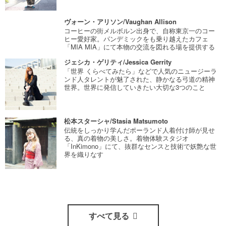
ヴォーン・アリソン/Vaughan Allison
コーヒーの街メルボルン出身で、自称東京一のコー
ヒー愛好家。パンデミックをも乗り越えたカフェ
「MIA MIA」にて本物の交流を図れる場を提供する
ジェシカ・ゲリティ/Jessica Gerrity
「世界 くらべてみたら」などで人気のニュージーラ
ンド人タレントが魅了された、静かなる弓道の精神
世界。世界に発信していきたい大切な3つのこと
松本スターシャ/Stasia Matsumoto
伝統をしっかり学んだポーランド人着付け師が見せ
る、真の着物の美しさ。着物体験スタジオ
「InKimono」にて、抜群なセンスと技術で妖艶な世
界を織りなす
すべて見る