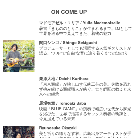
ON COME UP
マドモアゼル・ユリア / Yulia Mademoiselle
著書『きもののとりこ』が生まれるまで。DJとして
世界を巡る中で見えてきた、着物の魅力
関口シンゴ / Shingo Sekiguchi
プロデューサーとしても活躍する人気ギタリストが
語る、“チル”で“自由”な音に辿り着くまでの道のり
栗原大地 / Daichi Kurihara
「東京額縁」が映し出す伝統工芸の美。失敗を恐れ
ず挑み続ける額縁職人が紡ぐ、亡き師匠の教えと未
来への継承
馬場智章 / Tomoaki Baba
映画「BLUE GIANT」の演奏で幅広い世代から脚光
を浴びた、世界で活躍するサックス奏者の軌跡と、
今見据えている未来
Ryunosuke Okazaki
美と祈りの織りなす衣。広島出身アーティストが手