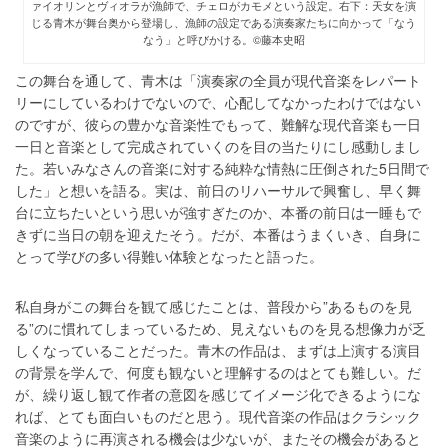
ァイオリンとヴィオラが漁師で、チェロがカモメという設定。右下：天女を演
じる青木が舞台奥から登場し、漁師の設定である演奏家たちに向かって「なう
なう」と呼びかける。©藤本史昭
この舞台を通して、青木は「演奏家の全員が現代音楽をレパート
リーにしているわけでないので、心配してなかったわけではない
のですが、彼らの豊かな音楽性でもって、難解な現代音楽も一日
一日と音楽として完成されていくのを目の当たりにし感動しまし
た。若いみなさんの音楽に対する純粋な情熱に圧倒された5
日間で
した」と想いを語る。実は、前日のリハーサルで興奮し、早く舞
台に立ちたいという思いが強すぎたのか、本番の前日は一睡もで
きずに当日の朝を迎えたそう。だが、本番はうまくいき、自身に
とって学びの多い得難い体験となったと語った。
私自身がこの舞台を観て感じたことは、普段から”あるものを見
る”のに慣れてしまっているため、見えないものを見る想像力が乏
しくなっていることだった。青木の作品は、まずは上演する演目
の背景を学んで、何度も観ないと理解するのはとても難しい。だ
が、繰り返し観て作者の意図を感じてイメージ化できるようにな
れば、とても面白いものだと思う。現代音楽の作品はクラシック
音楽のように再演される機会は少ないが、またその機会があると