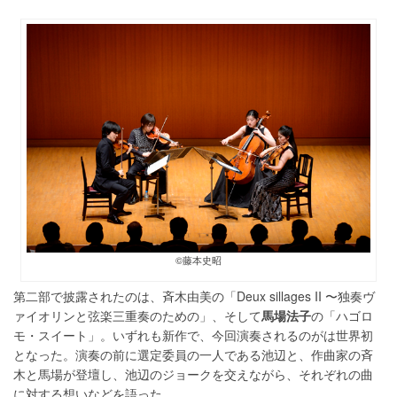
©藤本史昭
第二部で披露されたのは、斉木由美の「Deux sillages II 〜独奏ヴ
ァイオリンと弦楽三重奏のための」、そして
馬場法子
の「ハゴロ
モ・スイート」。いずれも新作で、今回演奏されるのがは世界初
となった。演奏の前に選定委員の一人である池辺と、作曲家の斉
木と馬場が登壇し、池辺のジョークを交えながら、それぞれの曲
に対する想いなどを語った。