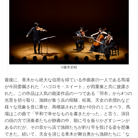
©藤本史昭
最後に、青木から絶大な信用を得ている作曲家の一人である馬場
が今回委嘱された「ハゴロモ・スイート」が四重奏と共に披露さ
れた。この作品は人気の能楽作品の一つである「羽衣」から4つの
光景を切り取り、漁師が集う浜の喧騒、松風、天女の衣摺れなど
様々な現象を音に乗せ、再構築された僅か10分のミニオペラ。馬
場はこの曲で「平和で幸せなものを書きたかった」と言う。演目
の頭の方で演奏者たちが静粛の中、順に弓を振りかざすシーンが
あるのだが、その音から浜で漁師たちが釣り竿を投げる姿を想像
できた。続いて、天女を演じる青木が舞台奥から
漁師たちに「な