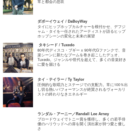
常と都会の息吹
ダボーイウェイ / DaBoyWay
タイにヒップホップカルチャーを根付かせ、デフジ
ャム・タイを一任されたアーティストが語るヒップ
ホップシーンの変化と未来の展望
タキシード / Tuxedo
80年代ディスコ・ブギー x 90年代Gファンクで、音
楽シーンに新たなブームを巻き起こしたデュオ、
Tuxedo。ジャンルや世代を超えて、多くの音楽好き
に愛を届ける
タイ・テイラー / Ty Taylor
圧倒的な歌唱力とステージでの支配力。常に100％出
し切る熱いパフォーマンスが絶賛されるヴォーカリ
ストの終わりなきエネルギー
ランダル・アーニー／Randall Lee Arney
ブロードウェイでトニー賞を獲得し、多くの若手俳
優のハリウッドへの扉を開く演出家が持つ愛と優し
さ