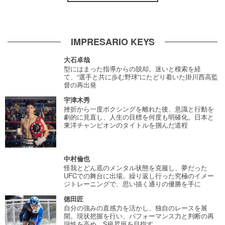
IMPRESARIO KEYS
大石卓哉
型にはまった指導からの脱却。迷いと模索を経
て、“選手と共に歩む野球”にたどり着いた掛川西高監
督の再出発
宇津木秀
挫折から一度ボクシングを離れた後、意識と行動を
劇的に見直し、人生の目標を何度も明確化。日本と
東洋チャンピオンのタイトルを掴んだ道程
中村倫也
怪我とどん底のメンタル状態を克服し、夢だった
UFCでの舞台に出場。繰り返し行った究極のイメー
ジトレーニングで、思い描く通りの優勝を手に
徳田匠
自分の強みの直感力を活かし、独自のレースを展
開。現状把握を行い、パフォーマンス力と判断の再
現性を高め、S級昇班を目指す