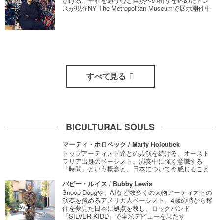
がける、平和を願う心と自然への祈りを込めたドレ
スが現在NY The Metropolitan Museumで展示開催中
すべて見る
BICULTURAL SOULS
マーティ・ホロベック / Marty Holoubek
トップアーティスト達との共演を続ける、オースト
ラリア出身のベーシスト。演奏中に強く意識する
「時間」という概念と、日本について今感じること
バビー・ルイス / Bubby Lewis
Snoop Doggや、AIなど数多くの大物アーティストの
演奏を務めるアメリカ人ベーシスト。4歳の時から移
住を夢見た日本に拠点を移し、ロックバンド
「SILVER KIDD」で全米デビューを果たす