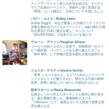
トップアーティスト達との共演を続ける、オースト
ラリア出身のベーシスト。演奏中に強く意識する
「時間」という概念と、日本について今感じること
バビー・ルイス / Bubby Lewis
Snoop Doggや、AIなど数多くの大物アーティストの
演奏を務めるアメリカ人ベーシスト。4歳の時から移
住を夢見た日本に拠点を移し、ロックバンド
「SILVER KIDD」で全米デビューを果たす
ヴォーン・アリソン/Vaughan Allison
コーヒーの街メルボルン出身で、自称東京一のコー
ヒー愛好家。パンデミックをも乗り越えたカフェ
「MIA MIA」にて本物の交流を図れる場を提供する
ジェシカ・ゲリティ/Jessica Gerrity
「世界 くらべてみたら」などで人気のニュージーラ
ンド人タレントが魅了された、静かなる弓道の精神
世界。世界に発信していきたい大切な3つのこと
松本スターシャ/Stasia Matsumoto
伝統をしっかり学んだポーランド人着付け師が見せ
る、真の着物の美しさ。着物体験スタジオ
「InKimono」にて、抜群なセンスと技術で妖艶な世
界を織りなす