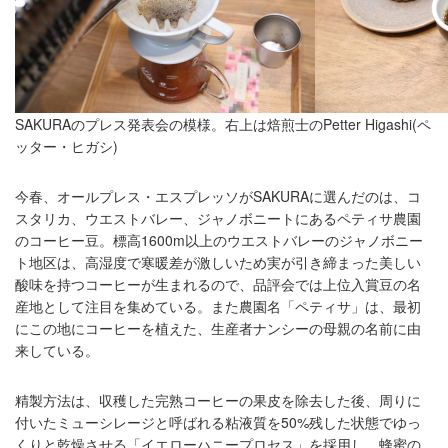
SAKURAのプレス発表会の模様。右上は焙煎士のPetter Higashi(ペ
ッター・ヒガシ)
今春、オールプレス・エスプレッソがSAKURAに選んだのは、コ
スタリカ、ウエストバレー、ジャノボニートにあるペティサ農園
のコーヒー豆。標高1600m以上のウエストバレーのジャノボニー
ト地区は、高湿度で寒暖差が激しいため実が引き締まった美しい
酸味を持つコーヒーが生まれるので、品評会では上位入賞豆の名
産地として注目を集めている。また農園名「ペティサ」は、最初
にこの地にコーヒーを植えた、生産者ナンシーの母親の名前に由
来している。
精製方法は、収穫した完熟コーヒーの果皮を除去した後、周りに
付いたミューシレージと呼ばれる粘液質を50%残した状態でゆっ
くりと乾燥させる「イエローハニープロセス」を採用し、蜂蜜の