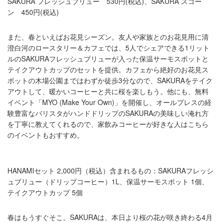
SAKURA フレッシュブリュー 530円(税込)、SAKURA スコー
ン 450円(税込)
また、春といえばお花見シーズン。友人や家族とのお花見用に清
澄白河のロースタリー＆カフェでは、5人でシェアできる1リット
ルのSAKURAフレッシュブリューが入った保温サーモスポットと
テイクアウトカップのセットを提供。カフェから絶好のお花見ス
ポットの木場公園まではわずか徒歩3分なので、SAKURAをテイク
アウトして、暖かいコーヒーと共に桜を楽しもう。他にも、無料
イベント「MYO (Make Your Own)」を開催し、オールプレスの経
験豊富なバリスタがハンドドリップのSAKURAの美味しい淹れ方
を丁寧に教えてくれるので、家飲みコーヒーが好きな人はこちら
のイベントもおすすめ。
HANAMIセット 2,000円（税込）含まれるもの：SAKURAフレッシ
ュブリュー（ドリップコーヒー）1L、保温サーモスポット 1個、
テイクアウトカップ 5個
春はもうすぐそこ。SAKURAは、本日より桜の花が咲き終わる4月