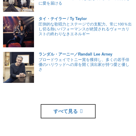
に愛を届ける
タイ・テイラー / Ty Taylor
圧倒的な歌唱力とステージでの支配力。常に100％出
し切る熱いパフォーマンスが絶賛されるヴォーカリ
ストの終わりなきエネルギー
ランダル・アーニー／Randall Lee Arney
ブロードウェイでトニー賞を獲得し、多くの若手俳
優のハリウッドへの扉を開く演出家が持つ愛と優し
さ
すべて見る