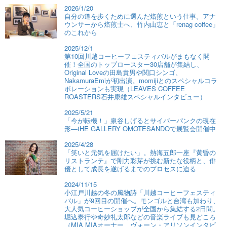
2026/1/20
自分の道を歩くために選んだ焙煎という仕事。アナ
ウンサーから焙煎士へ、竹内由恵と「renag coffee」
のこれから
2025/12/1
第10回川越コーヒーフェスティバルがまもなく開
催！全国のトップロースター30店舗が集結し、
Original Loveの田島貴男や関口シンゴ、
NakamuraEmiが初出演。momijiとのスペシャルコラ
ボレーションも実現（LEAVES COFFEE
ROASTERS石井康雄スペシャルインタビュー）
2025/5/21
「今が転機！」泉谷しげるとサイバーパンクの現在
形―tHE GALLERY OMOTESANDOで展覧会開催中
2025/4/28
「笑いと元気を届けたい」。熱海五郎一座『黄昏の
リストランテ』で剛力彩芽が挑む新たな役柄と、俳
優として成長を遂げるまでのプロセスに迫る
2024/11/15
小江戸川越の冬の風物詩「川越コーヒーフェスティ
バル」が9回目の開催へ。モンゴルと台湾も加わり、
大人気コーヒーショップが全国から集結する2日間。
堀込泰行や奇妙礼太郎などの音楽ライブも見どころ
（MIA MIAオーナー、ヴォーン・アリソンインタビ