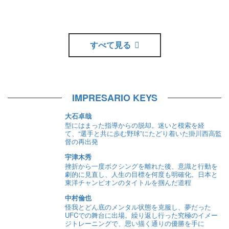
すべて見る
IMPRESARIO KEYS
大石卓哉
型にはまった指導からの脱却。迷いと模索を経
て、“選手と共に歩む野球”にたどり着いた掛川西高監
督の再出発
宇津木秀
挫折から一度ボクシングを離れた後、意識と行動を
劇的に見直し、人生の目標を何度も明確化。日本と
東洋チャンピオンのタイトルを掴んだ道程
中村倫也
怪我とどん底のメンタル状態を克服し、夢だった
UFCでの舞台に出場。繰り返し行った究極のイメー
ジトレーニングで、思い描く通りの優勝を手に