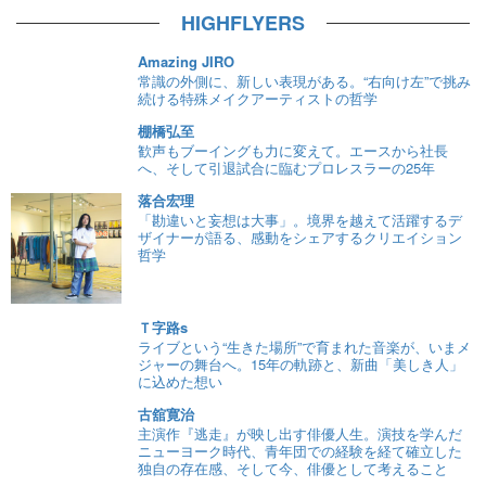
HIGHFLYERS
Amazing JIRO
常識の外側に、新しい表現がある。“右向け左”で挑み
続ける特殊メイクアーティストの哲学
棚橋弘至
歓声もブーイングも力に変えて。エースから社長
へ、そして引退試合に臨むプロレスラーの25年
落合宏理
「勘違いと妄想は大事」。境界を越えて活躍するデ
ザイナーが語る、感動をシェアするクリエイション
哲学
Ｔ字路s
ライブという“生きた場所”で育まれた音楽が、いまメ
ジャーの舞台へ。15年の軌跡と、新曲「美しき人」
に込めた想い
古舘寛治
主演作『逃走』が映し出す俳優人生。演技を学んだ
ニューヨーク時代、青年団での経験を経て確立した
独自の存在感、そして今、俳優として考えること